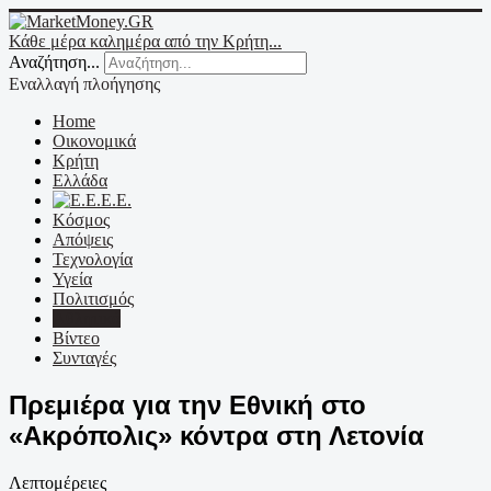
Κάθε μέρα καλημέρα από την Κρήτη...
Αναζήτηση...
Εναλλαγή πλοήγησης
Home
Οικονομικά
Κρήτη
Ελλάδα
Ε.Ε.
Κόσμος
Απόψεις
Τεχνολογία
Υγεία
Πολιτισμός
Αθλητικά
Βίντεο
Συνταγές
Πρεμιέρα για την Εθνική στο
«Ακρόπολις» κόντρα στη Λετονία
Λεπτομέρειες