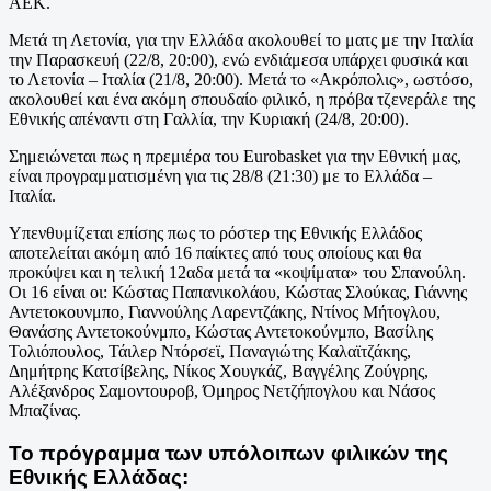
ΑΕΚ.
Μετά τη Λετονία, για την Ελλάδα ακολουθεί το ματς με την Ιταλία
την Παρασκευή (22/8, 20:00), ενώ ενδιάμεσα υπάρχει φυσικά και
το Λετονία – Ιταλία (21/8, 20:00). Μετά το «Ακρόπολις», ωστόσο,
ακολουθεί και ένα ακόμη σπουδαίο φιλικό, η πρόβα τζενεράλε της
Εθνικής απέναντι στη Γαλλία, την Κυριακή (24/8, 20:00).
Σημειώνεται πως η πρεμιέρα του Eurobasket για την Εθνική μας,
είναι προγραμματισμένη για τις 28/8 (21:30) με το Ελλάδα –
Ιταλία.
Υπενθυμίζεται επίσης πως το ρόστερ της Εθνικής Ελλάδος
αποτελείται ακόμη από 16 παίκτες από τους οποίους και θα
προκύψει και η τελική 12αδα μετά τα «κοψίματα» του Σπανούλη.
Οι 16 είναι οι: Κώστας Παπανικολάου, Κώστας Σλούκας, Γιάννης
Αντετοκουνμπο, Γιαννούλης Λαρεντζάκης, Ντίνος Μήτογλου,
Θανάσης Αντετοκούνμπο, Κώστας Αντετοκούνμπο, Βασίλης
Τολιόπουλος, Τάιλερ Ντόρσεϊ, Παναγιώτης Καλαϊτζάκης,
Δημήτρης Κατσίβελης, Νίκος Χουγκάζ, Βαγγέλης Ζούγρης,
Αλέξανδρος Σαμοντουροβ, Όμηρος Νετζήπογλου και Νάσος
Μπαζίνας.
Το πρόγραμμα των υπόλοιπων φιλικών της
Εθνικής Ελλάδας: