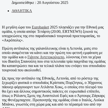
Δημοσιεύθηκε : 20 Αυγούστου 2025
ΑΘΛΗΤΙΚΑ
Η μεγάλη ώρα του
Eurobasket
2025 πλησιάζει για την Εθνική μας
ομάδα, η οποία απόψε Τετάρτη (20:00, ERTNEWS) ξεκινά τις
υποχρεώσεις της στο παραδοσιακό τουρνουά προετοιμασίας, το
«Ακρόπολις».
Πρώτη αντίπαλος της γαλανόλευκης είναι η Λετονία, ματς στο
οποίο αναμένεται να κάνει και την πρώτη του φετινή εμφάνιση με
την ομάδα και ο
Γιάννης Αντετοκούνμπο
, λύνοντας έτσι τα χέρια
του Βασίλη Σπανούλη που στα τελευταία τρία παιχνίδια της ομάδας
θα καταστρώσει πια και τα τελικά πλάνα του ενόψει του σπουδαίου
τουρνουά που ακολουθεί.
Ως προς την αντίπαλο της Εθνικής, Λετονία, από το ρόστερ της
ξεχωρίζει φυσικά ο σπουδαίος Κρίσταπς Πορζίνγκις, ο 30χρονος
πάουερ φόργουορντ των Ατλάντα Χοκς, ο οποίος στο πλευρό του
θα έχει και άλλους σημαντικούς παίκτες σε ευρωπαϊκό επίπεδο,
όπως ο Ρόλαντς Σμιτς της Αναντολού Εφές και ο Άρτουρς Ζάγκαρς
της Φενέρμπαχτσε. Προπονητής της ομάδας είναι ο Ιταλός, Λούκα
Μπάνκι, γνωστός στη χώρα μας και από το πέρασμά του από την