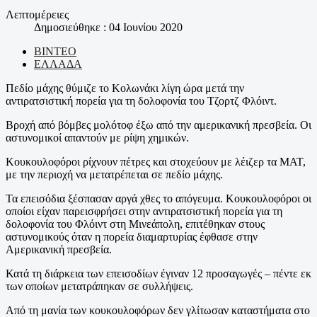
Λεπτομέρειες
Δημοσιεύθηκε : 04 Ιουνίου 2020
ΒΙΝΤΕΟ
ΕΛΛΑΔΑ
Πεδίο μάχης θύμιζε το Κολωνάκι λίγη ώρα μετά την
αντιρατσιστική πορεία για τη δολοφονία του Τζορτζ Φλόιντ.
Βροχή από βόμβες μολότοφ έξω από την αμερικανική πρεσβεία. Οι
αστυνομικοί απαντούν με ρίψη χημικών.
Κουκουλοφόροι ρίχνουν πέτρες και στοχεύουν με λέιζερ τα ΜΑΤ,
με την περιοχή να μετατρέπεται σε πεδίο μάχης.
Τα επεισόδια ξέσπασαν αργά χθες το απόγευμα. Κουκουλοφόροι οι
οποίοι είχαν παρεισφρήσει στην αντιρατσιστική πορεία για τη
δολοφονία του Φλόιντ στη Μινεάπολη, επιτέθηκαν στους
αστυνομικούς όταν η πορεία διαμαρτυρίας έφθασε στην
Αμερικανική πρεσβεία.
Κατά τη διάρκεια των επεισοδίων έγιναν 12 προσαγωγές – πέντε εκ
των οποίων μετατράπηκαν σε συλλήψεις.
Aπό τη μανία των κουκουλοφόρων δεν γλίτωσαν καταστήματα στο