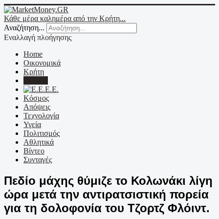
Κάθε μέρα καλημέρα από την Κρήτη...
Αναζήτηση...
Εναλλαγή πλοήγησης
Home
Οικονομικά
Κρήτη
Ελλάδα
Ε.Ε.
Κόσμος
Απόψεις
Τεχνολογία
Υγεία
Πολιτισμός
Αθλητικά
Βίντεο
Συνταγές
Πεδίο μάχης θύμιζε το Κολωνάκι λίγη
ώρα μετά την αντιρατσιστική πορεία
για τη δολοφονία του Τζορτζ Φλόιντ.