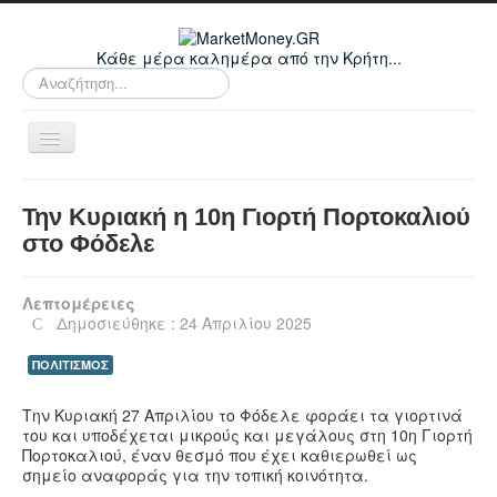
Κάθε μέρα καλημέρα από την Κρήτη...
Αναζήτηση...
Εναλλαγή
πλοήγησης
Home
Την Κυριακή η 10η Γιορτή Πορτοκαλιού
Οικονομικά
στο Φόδελε
Κρήτη
Λεπτομέρειες
Ελλάδα
Δημοσιεύθηκε : 24 Απριλίου 2025
Ε.Ε.
ΠΟΛΙΤΙΣΜΟΣ
Κόσμος
Την Κυριακή 27 Απριλίου το Φόδελε φοράει τα γιορτινά
Απόψεις
του και υποδέχεται μικρούς και μεγάλους στη 10η Γιορτή
Πορτοκαλιού, έναν θεσμό που έχει καθιερωθεί ως
Τεχνολογία
σημείο αναφοράς για την τοπική κοινότητα.