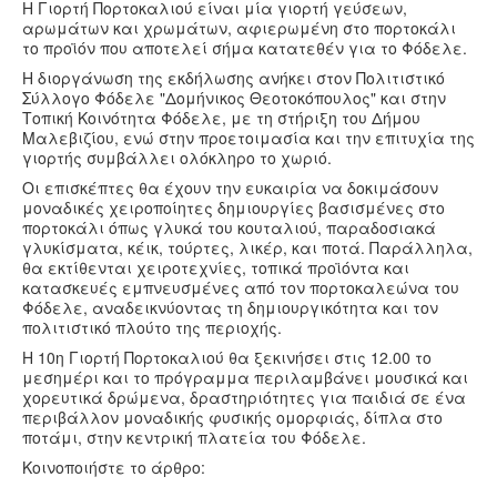
Υγεία
Η Γιορτή Πορτοκαλιού είναι μία γιορτή γεύσεων,
αρωμάτων και χρωμάτων, αφιερωμένη στο πορτοκάλι
Πολιτισμός
το προϊόν που αποτελεί σήμα κατατεθέν για το Φόδελε.
Αθλητικά
Η διοργάνωση της εκδήλωσης ανήκει στον Πολιτιστικό
Σύλλογο Φόδελε "Δομήνικος Θεοτοκόπουλος" και στην
Βίντεο
Τοπική Κοινότητα Φόδελε, με τη στήριξη του Δήμου
Μαλεβιζίου, ενώ στην προετοιμασία και την επιτυχία της
Συνταγές
γιορτής συμβάλλει ολόκληρο το χωριό.
Οι επισκέπτες θα έχουν την ευκαιρία να δοκιμάσουν
μοναδικές χειροποίητες δημιουργίες βασισμένες στο
πορτοκάλι όπως γλυκά του κουταλιού, παραδοσιακά
γλυκίσματα, κέικ, τούρτες, λικέρ, και ποτά. Παράλληλα,
θα εκτίθενται χειροτεχνίες, τοπικά προϊόντα και
κατασκευές εμπνευσμένες από τον πορτοκαλεώνα του
Φόδελε, αναδεικνύοντας τη δημιουργικότητα και τον
πολιτιστικό πλούτο της περιοχής.
Η 10η Γιορτή Πορτοκαλιού θα ξεκινήσει στις 12.00 το
μεσημέρι και το πρόγραμμα περιλαμβάνει μουσικά και
χορευτικά δρώμενα, δραστηριότητες για παιδιά σε ένα
περιβάλλον μοναδικής φυσικής ομορφιάς, δίπλα στο
ποτάμι, στην κεντρική πλατεία του Φόδελε.
Κοινοποιήστε το άρθρο: