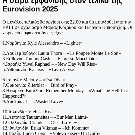
Η σειρά εμφάνισης στον τελικό της
Eurovision 2025
Ο μεγάλος τελικός θα αρχίσει στις 22.00 και θα μεταδοθεί από την
ΕΡΤ1 σε σχολιασμό Μαρίας Κοζάκου και Γιώργου Καπουτζίδη. Οι
χώρες θα εμφανιστούν ως εξής;
1.Νορβηγία: Kyle Alessandro – «Lighter»
2.Λουξεμβούργο: Laura Thorn – «La Poupée Monte Le Son»
3.Εσθονία: Tommy Cash – «Espresso Macchiato»
4.Ισραήλ: Yuval Raphael – «New Day Will Rise»
5.Λιθουανία: Katarsis – «Tavo Akys»
6.Ισπανία: Melody – «Esa Diva»
7.Ουκρανία: Ziferblat – «Bird of Pray»
8.Ηνωμένο Βασίλειο: Remember Monday – «What The Hell Just
Happened?»
9.Αυστρία: JJ – «Wasted Love»
10.Ισλανδία: Væb – «Róa»
11.Λετονία: Tautumeitas – «Bur Man Laimi»
12.Ολλανδία: Claude – «C’est La Vie»
13.Φινλανδία: Erika Vikman – «Ich Komme»
14.Ιταλία: Lucio Corsi – «Volevo Essere Un Duro»