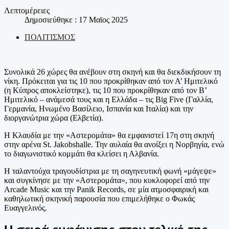
Λεπτομέρειες
Δημοσιεύθηκε : 17 Μαϊος 2025
ΠΟΛΙΤΙΣΜΟΣ
Συνολικά 26 χώρες θα ανέβουν στη σκηνή και θα διεκδικήσουν τη
νίκη. Πρόκειται για τις 10 που προκρίθηκαν από τον Α’ Ημιτελικό
(η Κύπρος αποκλείστηκε), τις 10 που προκρίθηκαν από τον Β’
Ημιτελικό – ανάμεσά τους και η Ελλάδα – τις Big Five (Γαλλία,
Γερμανία, Ηνωμένο Βασίλειο, Ισπανία και Ιταλία) και την
διοργανώτρια χώρα (Ελβετία).
Η Κλαυδία με την «Αστερομάτα» θα εμφανιστεί 17η στη σκηνή
στην αρένα St. Jakobshalle. Την αυλαία θα ανοίξει η Νορβηγία, ενώ
το διαγωνιστικό κομμάτι θα κλείσει η Αλβανία.
Η ταλαντούχα τραγουδίστρια με τη σαγηνευτική φωνή «μάγεψε»
και συγκίνησε με την «Αστερομάτα», που κυκλοφορεί από την
Arcade Music και την Panik Records, σε μία ατμοσφαιρική και
καθηλωτική σκηνική παρουσία που επιμελήθηκε ο Φωκάς
Ευαγγελινός.