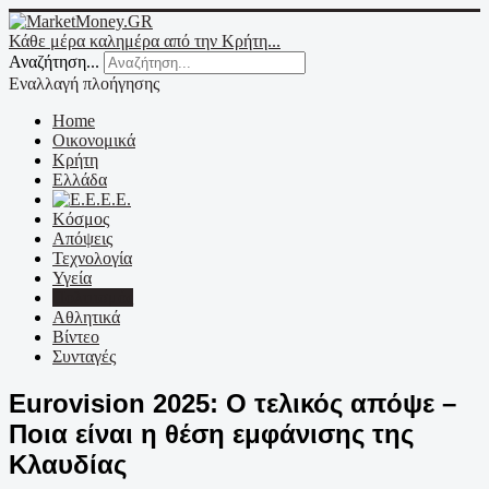
Κάθε μέρα καλημέρα από την Κρήτη...
Αναζήτηση...
Εναλλαγή πλοήγησης
Home
Οικονομικά
Κρήτη
Ελλάδα
Ε.Ε.
Κόσμος
Απόψεις
Τεχνολογία
Υγεία
Πολιτισμός
Αθλητικά
Βίντεο
Συνταγές
Eurovision 2025: Ο τελικός απόψε –
Ποια είναι η θέση εμφάνισης της
Κλαυδίας