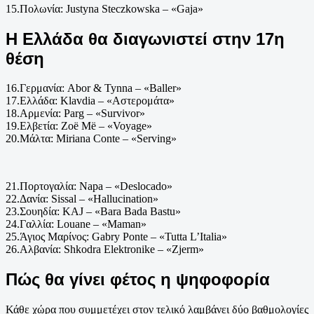
15.Πολωνία: Justyna Steczkowska – «Gaja»
Η Ελλάδα θα διαγωνιστεί στην 17η
θέση
16.Γερμανία: Abor & Tynna – «Baller»
17.Ελλάδα: Klavdia – «Αστερομάτα»
18.Αρμενία: Parg – «Survivor»
19.Ελβετία: Zoë Më – «Voyage»
20.Μάλτα: Miriana Conte – «Serving»
21.Πορτογαλία: Napa – «Deslocado»
22.Δανία: Sissal – «Hallucination»
23.Σουηδία: KAJ – «Bara Bada Bastu»
24.Γαλλία: Louane – «Maman»
25.Άγιος Μαρίνος: Gabry Ponte – «Tutta L’Italia»
26.Αλβανία: Shkodra Elektronike – «Zjerm»
Πώς θα γίνει φέτος η ψηφοφορία
Κάθε χώρα που συμμετέχει στον τελικό λαμβάνει δύο βαθμολογίες