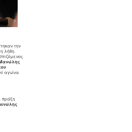
στηκαν την
η λήθη.
σπιζόμενος
 Μανώλης
του
κού αγώνα
ί πράξη
Μανώλης