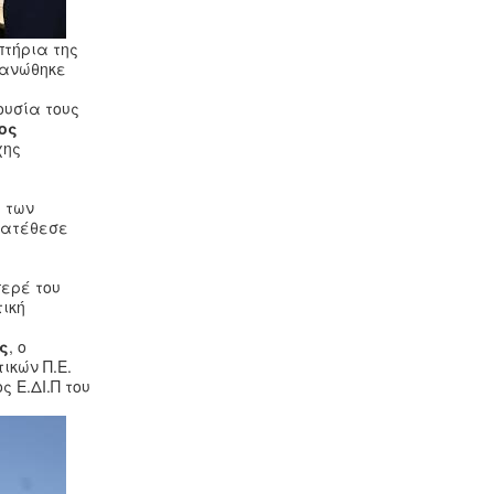
πτήρια της
γανώθηκε
ουσία τους
ος
χης
ι των
κατέθεσε
περέ του
ική
ς
, ο
ικών Π.Ε.
ς Ε.ΔΙ.Π του