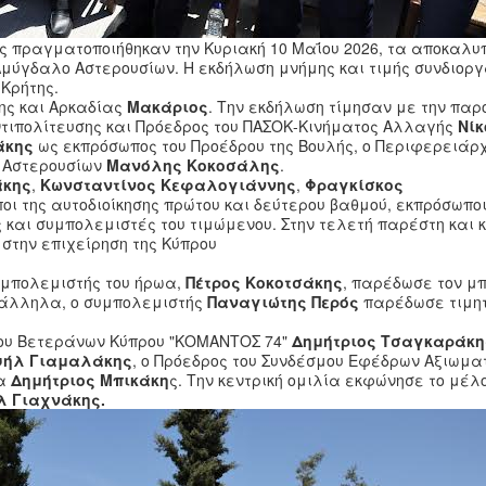
ς πραγματοποιήθηκαν την Κυριακή 10 Μαΐου 2026, τα αποκαλυ
 Αμύγδαλο Αστερουσίων. Η εκδήλωση μνήμης και τιμής συνδιορ
Κρήτης.
ης και Αρκαδίας
Μακάριος
. Την εκδήλωση τίμησαν με την παρ
ντιπολίτευσης και Πρόεδρος του ΠΑΣΟΚ-Κινήματος Αλλαγής
Νίκ
άκης
ως εκπρόσωπος του Προέδρου της Βουλής, ο Περιφερειάρ
 Αστερουσίων
Μανόλης Κοκοσάλης
.
άκης
,
Κωνσταντίνος Κεφαλογιάννης
,
Φραγκίσκος
οι της αυτοδιοίκησης πρώτου και δεύτερου βαθμού, εκπρόσωπο
αι συμπολεμιστές του τιμώμενου. Στην τελετή παρέστη και 
στην επιχείρηση της Κύπρου
συμπολεμιστής του ήρωα,
Πέτρος Κοκοτσάκης
, παρέδωσε τον μ
ράλληλα, ο συμπολεμιστής
Παναγιώτης Περός
παρέδωσε τιμητ
γου Βετεράνων Κύπρου "ΚΟΜΑΝΤΟΣ 74"
Δημήτριος Τσαγκαράκη
υήλ Γιαμαλάκης
, ο Πρόεδρος του Συνδέσμου Εφέδρων Αξιωματ
ωα
Δημήτριος Μπικάκη
ς. Την κεντρική ομιλία εκφώνησε το μέλο
 Γιαχνάκης.