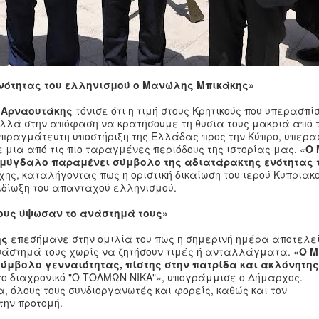
νότητας του ελληνισμού ο Μανώλης Μπικάκης»
 Αρναουτάκης
τόνισε ότι η τιμή στους Κρητικούς που υπερασπί
αλλά στην απόφαση να κρατήσουμε τη θυσία τους μακριά από τ
πραγμάτευτη υποστήριξη της Ελλάδας προς την Κύπρο, υπερα
ε μια από τις πιο ταραγμένες περιόδους της ιστορίας μας. «
Ο
 Αμύγδαλο παραμένει σύμβολο της αδιατάρακτης ενότητας 
ης, καταλήγοντας πως η οριστική δικαίωση του ιερού Κυπρια
ιδίωξη του απανταχού ελληνισμού.
ους ύψωσαν το ανάστημά τους»
ης
επεσήμανε στην ομιλία του πως η σημερινή ημέρα αποτελε
νάστημά τους χωρίς να ζητήσουν τιμές ή ανταλλάγματα. «
Ο 
σύμβολο γενναιότητας, πίστης στην πατρίδα και ακλόνητης
 το διαχρονικό "Ο ΤΟΛΜΩΝ ΝΙΚΑ"», υπογράμμισε ο Δήμαρχος.
, όλους τους συνδιοργανωτές και φορείς, καθώς και τον
την προτομή.