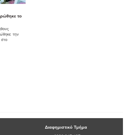
ΠΟΛΙΤΙΣΜΌΣ
ηρώθηκε το
«Αφετηρίες και Υπερβάσεις»
στο Φεστιβάλ Κρήτης...
ήθους
Μια ξεχωριστή μουσική βραδιά
ώθηκε την
φιλοξενεί το Φεστιβάλ Κρήτης της
 στο
Περιφέρειας Κρήτης, την...
Διαφημιστικό Τμήμα