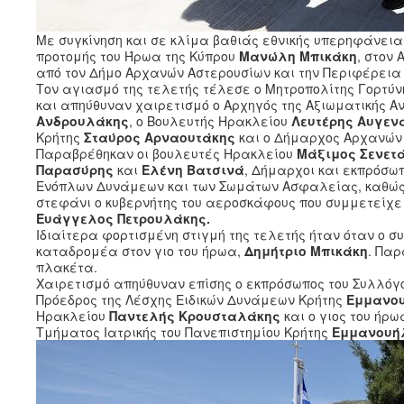
Με συγκίνηση και σε κλίμα βαθιάς εθνικής υπερηφάνεια
προτομής του Ήρωα της Κύπρου
Μανώλη
Μπικάκη
, στον
από τον Δήμο Αρχανών Αστερουσίων και την Περιφέρεια 
Τον αγιασμό της τελετής τέλεσε ο Μητροπολίτης Γορτύν
και απηύθυναν χαιρετισμό ο Αρχηγός της Αξιωματικής Α
Ανδρουλάκης
, ο Βουλευτής Ηρακλείου
Λευτέρης Αυγεν
Κρήτης
Σταύρος Αρναουτάκης
και ο Δήμαρχος Αρχανών
Παραβρέθηκαν οι βουλευτές Ηρακλείου
Μάξιμος Σενετ
Παρασύρης
και
Ελένη Βατσινά
, Δήμαρχοι και εκπρόσωπ
Ενόπλων Δυνάμεων και των Σωμάτων Ασφαλείας, καθώς κ
στεφάνι ο κυβερνήτης του αεροσκάφους που συμμετείχε 
Ευάγγελος Πετρουλάκης.
Ιδιαίτερα φορτισμένη στιγμή της τελετής ήταν όταν ο 
καταδρομέα στον γιο του ήρωα,
Δημήτριο Μπικάκη
. Πα
πλακέτα.
Χαιρετισμό απηύθυναν επίσης ο εκπρόσωπος του Συλλό
Πρόεδρος της Λέσχης Ειδικών Δυνάμεων Κρήτης
Εμμανο
Ηρακλείου
Παντελής Κρουσταλάκης
και ο γιος του ήρ
Τμήματος Ιατρικής του Πανεπιστημίου Κρήτης
Εμμανουήλ