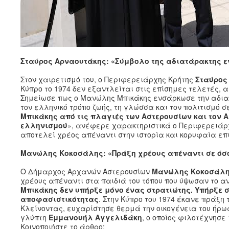
Σταύρος Αρναουτάκης: «Σύμβολο της αδιατάρακτης ε
Στον χαιρετισμό του, ο Περιφερειάρχης Κρήτης
Σταύρος
Κύπρο το 1974 δεν εξαντλείται στις επίσημες τελετές, 
Σημείωσε πως ο Μανώλης Μπικάκης ενσάρκωσε την αδια
τον ελληνικό τρόπο ζωής, τη γλώσσα και τον πολιτισμό σ
Μπικάκης από τις πλαγιές των Αστερουσίων και τον
ελληνισμού
», ανέφερε χαρακτηριστικά ο Περιφερειάρχ
αποτελεί χρέος απέναντι στην ιστορία και κορυφαία επ
Μανώλης Κοκοσάλης: «Πράξη χρέους απέναντι σε όσ
Ο Δήμαρχος Αρχανών Αστερουσίων
Μανώλης Κοκοσάλ
χρέους απέναντι στα παιδιά του τόπου που ύψωσαν το α
Μπικάκης δεν υπήρξε μόνο ένας στρατιώτης. Υπήρξε 
αποφασιστικότητας
. Στην Κύπρο του 1974 έκανε πράξη
Κλείνοντας, ευχαρίστησε θερμά την οικογένεια του ήρωα
γλύπτη
Εμμανουήλ Αγγελιδάκη
, ο οποίος φιλοτέχνησε 
Κοινοποιήστε το άρθρο: