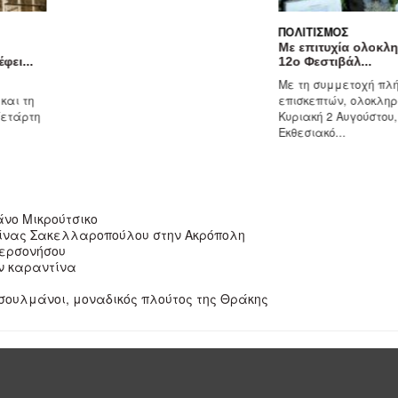
ΠΟΛΙΤΙΣΜΌΣ
Με επιτυχία ολοκλ
φει...
12ο Φεστιβάλ...
Με τη συμμετοχή πλ
και τη
επισκεπτών, ολοκληρ
Τετάρτη
Κυριακή 2 Αυγούστου,
Εκθεσιακό...
άνο Μικρούτσικο
ερίνας Σακελλαροπούλου στην Ακρόπολη
Χερσονήσου
ην καραντίνα
ουσουλμάνοι, μοναδικός πλούτος της Θράκης