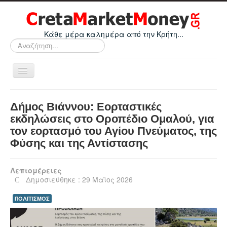
Κάθε μέρα καλημέρα από την Κρήτη...
Αναζήτηση...
Εναλλαγή
πλοήγησης
Home
Δήμος Βιάννου: Εορταστικές
Οικονομικά
εκδηλώσεις στο Οροπέδιο Ομαλού, για
τον εορτασμό του Αγίου Πνεύματος, της
Κρήτη
Φύσης και της Αντίστασης
Ελλάδα
Ε.Ε.
Λεπτομέρειες
Δημοσιεύθηκε : 29 Μαϊος 2026
Κόσμος
ΠΟΛΙΤΙΣΜΟΣ
Απόψεις
Τεχνολογία