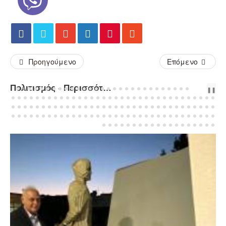
Προηγούμενο
Επόμενο
Πολιτισμός - Περισσότερα Άρθρα...
PREV
NEXT
❚❚