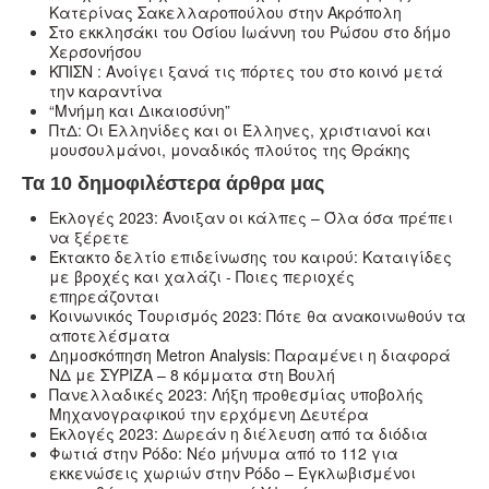
Κατερίνας Σακελλαροπούλου στην Ακρόπολη
Στο εκκλησάκι του Οσίου Ιωάννη του Ρώσου στο δήμο
Χερσονήσου
ΚΠΙΣΝ : Ανοίγει ξανά τις πόρτες του στο κοινό μετά
την καραντίνα
“Μνήμη και Δικαιοσύνη”
ΠτΔ: Οι Ελληνίδες και οι Έλληνες, χριστιανοί και
μουσουλμάνοι, μοναδικός πλούτος της Θράκης
Τα 10 δημοφιλέστερα άρθρα μας
Εκλογές 2023: Άνοιξαν οι κάλπες – Όλα όσα πρέπει
να ξέρετε
Έκτακτο δελτίο επιδείνωσης του καιρού: Καταιγίδες
με βροχές και χαλάζι - Ποιες περιοχές
επηρεάζονται
Κοινωνικός Τουρισμός 2023: Πότε θα ανακοινωθούν τα
αποτελέσματα
Δημοσκόπηση Metron Analysis: Παραμένει η διαφορά
ΝΔ με ΣΥΡΙΖΑ – 8 κόμματα στη Βουλή
Πανελλαδικές 2023: Λήξη προθεσμίας υποβολής
Μηχανογραφικού την ερχόμενη Δευτέρα
Εκλογές 2023: Δωρεάν η διέλευση από τα διόδια
Φωτιά στην Ρόδο: Νέο μήνυμα από το 112 για
εκκενώσεις χωριών στην Ρόδο – Εγκλωβισμένοι