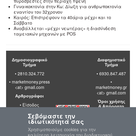
πυροσβέστες στην περιοχή Υψενή
Γυναικοκτονία στην Κω: Δίωξη για ανθρωποκτονία
εναντίον του 32χρονου
Καιρός: Επιστρέφουν τα 40άρια μέχρι και το
Σάββατο
Αναβάλλεται «μέχρι νεωτέρας» η διασύνδεση
ταμειακών μηχανών με POS
Δημοσιογραφικό
Διαφημιστικό
Τμήμα
Τμήμα
• 2810.324.772
• 6930.847.487
•
marketmoney.press
•
<at> gmail.com
marketmoney.gr
<at> gmail.com
Αρθρογράφοι
Όροι χρήσης
•
Είσοδος
& Απόρρητο
Σεβόμαστε την
•
Διαβάστε
ιδιωτικότητά σας
τους όρους
χρήσης της
Χρησιμοποιούμε cookies για την
ιστοσελίδας
καλύτερη λειτουργία του διαδικτυακού