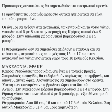
Πρόσκαιρες χιονοπτώσεις θα σημειωθούν στα ηπειρωτικά ορεινά.
Η ορατότητα τις βραδινές ώρες στα δυτικά ηπειρωτικά θα είναι
τοπικά περιορισμένη.
Οι άνεμοι θα πνέουν στα ανατολικά, τα κεντρικά και τα νότια νότιοι
νοτιοδυτικοί 6 με 8 και στην περιοχή της Κρήτης τοπικά έως 9
μποφόρ. Στην υπόλοιπη χώρα δυτικοί βορειοδυτικοί 3 με 5
μποφόρ.
Η θερμοκρασία δεν θα σημειώσει αξιόλογη μεταβολή και θα
φτάσει στις περισσότερες περιοχές τους 15 με 17 και στην
ανατολική και νότια νησιωτική χώρα τους 18 βαθμούς Κελσίου.
ΜΑΚΕΔΟΝΙΑ, ΘΡΑΚΗ
Καιρός: Νεφώσεις παροδικά αυξημένες με τοπικές βροχές.
Σποραδικές καταιγίδες θα εκδηλωθούν κυρίως τις μεσημβρινές και
απογευματινές ώρες. Χιονοπτώσεις θα σημειωθούν στα ορεινά.
Ύφεση των φαινομένων τις βραδινές ώρες στα δυτικά.
Ανεμοι: Στη Μακεδονία βόρειοι βορειοδυτικοί 3 με 4 μποφόρ. Στη
Θράκη νότιοι νοτιοανατολικοί 4 με 6 μποφόρ, με εξασθένηση από
το απόγευμα.
Θερμοκρασία: Από 06 έως 16 και τοπικά 17 βαθμούς Κελσίου. Στη
δυτική Μακεδονία 3 με 4 βαθμούς χαμηλότερη.