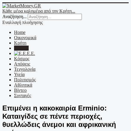
Κάθε μέρα καλημέρα από την Κρήτη...
Αναζήτηση...
Εναλλαγή πλοήγησης
Home
Οικονομικά
Κρήτη
Ελλάδα
Ε.Ε.
Κόσμος
Απόψεις
Τεχνολογία
Υγεία
Πολιτισμός
Αθλητικά
Βίντεο
Συνταγές
Επιμένει η κακοκαιρία Erminio:
Καταιγίδες σε πέντε περιοχές,
θυελλώδεις άνεμοι και αφρικανική