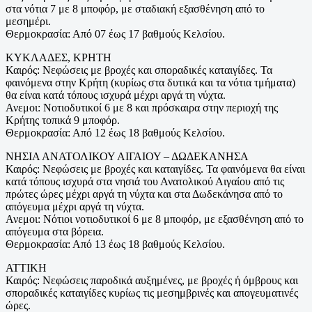
στα νότια 7 με 8 μποφόρ, με σταδιακή εξασθένηση από το
μεσημέρι.
Θερμοκρασία: Από 07 έως 17 βαθμούς Κελσίου.
ΚΥΚΛΑΔΕΣ, ΚΡΗΤΗ
Καιρός: Νεφώσεις με βροχές και σποραδικές καταιγίδες. Τα
φαινόμενα στην Κρήτη (κυρίως στα δυτικά και τα νότια τμήματα)
θα είναι κατά τόπους ισχυρά μέχρι αργά τη νύχτα.
Ανεμοι: Nοτιοδυτικοί 6 με 8 και πρόσκαιρα στην περιοχή της
Κρήτης τοπικά 9 μποφόρ.
Θερμοκρασία: Από 12 έως 18 βαθμούς Κελσίου.
ΝΗΣΙΑ ΑΝΑΤΟΛΙΚΟΥ ΑΙΓΑΙΟΥ – ΔΩΔΕΚΑΝΗΣΑ
Καιρός: Νεφώσεις με βροχές και καταιγίδες. Τα φαινόμενα θα είναι
κατά τόπους ισχυρά στα νησιά του Ανατολικού Αιγαίου από τις
πρώτες ώρες μέχρι αργά τη νύχτα και στα Δωδεκάνησα από το
απόγευμα μέχρι αργά τη νύχτα.
Ανεμοι: Νότιοι νοτιοδυτικοί 6 με 8 μποφόρ, με εξασθένηση από το
απόγευμα στα βόρεια.
Θερμοκρασία: Από 13 έως 18 βαθμούς Κελσίου.
ΑΤΤΙΚΗ
Καιρός: Νεφώσεις παροδικά αυξημένες, με βροχές ή όμβρους και
σποραδικές καταιγίδες κυρίως τις μεσημβρινές και απογευματινές
ώρες.