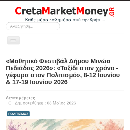
Κάθε μέρα καλημέρα από την Κρήτη...
Αναζήτηση...
Εναλλαγή
πλοήγησης
Home
«Μαθητικό Φεστιβάλ Δήμου Μινώα
Οικονομικά
Πεδιάδας 2026»: «Ταξίδι στον χρόνο -
γέφυρα στον Πολιτισμό», 8-12 Ιουνίου
Κρήτη
& 17-19 Ιουνίου 2026
Ελλάδα
Ε.Ε.
Λεπτομέρειες
Δημοσιεύθηκε : 08 Μαϊος 2026
Κόσμος
ΠΟΛΙΤΙΣΜΟΣ
Απόψεις
Τεχνολογία