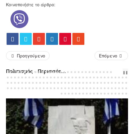
Κοινοποιήστε το άρθρο:
Προηγούμενο
Επόμενο
Πολιτισμός - Περισσότερα Άρθρα...
PREV
NEXT
❚❚