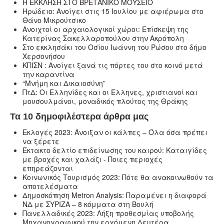
Η ΕΚΚΛΗΣΗ ΣΤΟ ΒΡΕΤΑΝΙΚΟ ΜΟΥΣΕΙΟ
Ηρώδειο: Ανοίγει στις 15 Ιουλίου με αφιέρωμα στο
Θάνο Μικρούτσικο
Ανοιχτοί οι αρχαιολογικοί χώροι: Επίσκεψη της
Κατερίνας Σακελλαροπούλου στην Ακρόπολη
Στο εκκλησάκι του Οσίου Ιωάννη του Ρώσου στο δήμο
Χερσονήσου
ΚΠΙΣΝ : Ανοίγει ξανά τις πόρτες του στο κοινό μετά
την καραντίνα
“Μνήμη και Δικαιοσύνη”
ΠτΔ: Οι Ελληνίδες και οι Έλληνες, χριστιανοί και
μουσουλμάνοι, μοναδικός πλούτος της Θράκης
Τα 10 δημοφιλέστερα άρθρα μας
Εκλογές 2023: Άνοιξαν οι κάλπες – Όλα όσα πρέπει
να ξέρετε
Έκτακτο δελτίο επιδείνωσης του καιρού: Καταιγίδες
με βροχές και χαλάζι - Ποιες περιοχές
επηρεάζονται
Κοινωνικός Τουρισμός 2023: Πότε θα ανακοινωθούν τα
αποτελέσματα
Δημοσκόπηση Metron Analysis: Παραμένει η διαφορά
ΝΔ με ΣΥΡΙΖΑ – 8 κόμματα στη Βουλή
Πανελλαδικές 2023: Λήξη προθεσμίας υποβολής
Μηχανογραφικού την ερχόμενη Δευτέρα