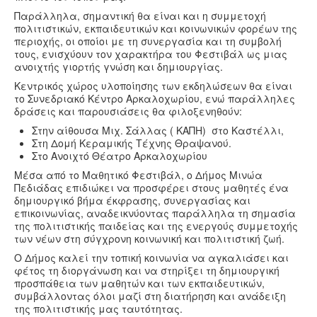
Παράλληλα, σημαντική θα είναι και η συμμετοχή
πολιτιστικών, εκπαιδευτικών και κοινωνικών φορέων της
περιοχής, οι οποίοι με τη συνεργασία και τη συμβολή
τους, ενισχύουν τον χαρακτήρα του Φεστιβάλ ως μιας
ανοιχτής γιορτής γνώση και δημιουργίας.
Κεντρικός χώρος υλοποίησης των εκδηλώσεων θα είναι
το Συνεδριακό Κέντρο Αρκαλοχωρίου, ενώ παράλληλες
δράσεις και παρουσιάσεις θα φιλοξενηθούν:
Στην αίθουσα Μιχ. Σάλλας ( ΚΑΠΗ) στο Καστέλλι,
Στη Δομή Κεραμικής Τέχνης Θραψανού.
Στο Ανοιχτό Θέατρο Αρκαλοχωρίου
Μέσα από το Μαθητικό Φεστιβάλ, ο Δήμος Μινώα
Πεδιάδας επιδιώκει να προσφέρει στους μαθητές ένα
δημιουργικό βήμα έκφρασης, συνεργασίας και
επικοινωνίας, αναδεικνύοντας παράλληλα τη σημασία
της πολιτιστικής παιδείας και της ενεργούς συμμετοχής
των νέων στη σύγχρονη κοινωνική και πολιτιστική ζωή.
Ο Δήμος καλεί την τοπική κοινωνία να αγκαλιάσει και
φέτος τη διοργάνωση και να στηρίξει τη δημιουργική
προσπάθεια των μαθητών και των εκπαιδευτικών,
συμβάλλοντας όλοι μαζί στη διατήρηση και ανάδειξη
της πολιτιστικής μας ταυτότητας.