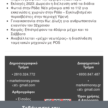
Εκλογές 2023: Δωρεάν η διέλευση από τα διόδια
Φωτιά στην Ρόδο: Νέο μήνυμα από το 112 για
εκκενώσεις χωριών στην Ρόδο – Εγκλωβισμένοι
πυροσβέστες στην περιοχή Υψενή
Γυναικοκτονία στην Κω: Δίωξη για ανθρωποκτονία
εναντίον του 32χρονου
Καιρός: Επιστρέφουν τα 40άρια μέχρι και το
Σάββατο
Αναβάλλεται «μέχρι νεωτέρας» η διασύνδεση
ταμειακών μηχανών με POS
Δημοσιογραφικό
Διαφημιστικό
Τμήμα
Τμήμα
• 2810.324.772
• 6930.847.487
•
marketmoney.press
•
<at> gmail.com
marketmoney.gr
<at> gmail.com
Αρθρογράφοι
Όροι χρήσης
•
Είσοδος
& Απόρρητο
Σεβόμαστε την
•
Διαβάστε