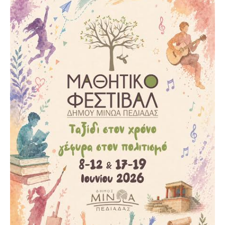
Υγεία
Πολιτισμός
Αθλητικά
Βίντεο
Συνταγές