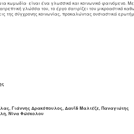
ια κωμωδία· είναι ένα γλωσσικό και κοινωνικό φαινόμενο. Με
τρεπτική γλώσσα του, το έργο σατιρίζει τον μικροαστικό καθ
σεις της σύγχρονης κοινωνίας, προκαλώντας ουσιαστικά ερωτή
ης
ίλας,
Γιάννης Δρακόπουλος, Δαυΐδ Μαλτέζε, Παναγιώτης
άλη, Νίνα Φώσκολου