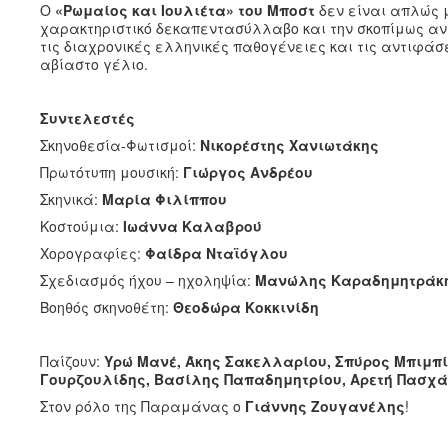
Ο
«Ρωμαίος και Ιουλιέτα» του Μποστ
δεν είναι απλώς μ
χαρακτηριστικό δεκαπεντασύλλαβο και την σκοπίμως ανα
τις διαχρονικές ελληνικές παθογένειες και τις αντιφά
αβίαστο γέλιο.
Συντελεστές
Σκηνοθεσία-Φωτισμοί:
Νικορέστης Χανιωτάκης
Πρωτότυπη μουσική:
Γιώργος Ανδρέου
Σκηνικά:
Μαρία Φιλίππου
Κοστούμια:
Ιωάννα Καλαβρού
Χορογραφίες:
Φαίδρα Νταϊόγλου
Σχεδιασμός ήχου – ηχοληψία:
Μανώλης Καραδημητράκ
Βοηθός σκηνοθέτη:
Θεοδώρα Κοκκινίδη
Παίζουν:
Υρώ Μανέ, Άκης Σακελλαρίου, Σπύρος Μπιμπ
Γουρζουλίδης, Βασίλης Παπαδημητρίου, Αρετή Πασχ
Στον ρόλο της Παραμάνας ο
Γιάννης Ζουγανέλης
!