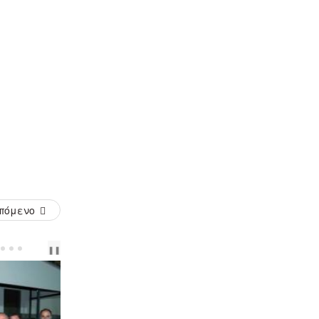
πόμενο
PREV
NEXT
❚❚