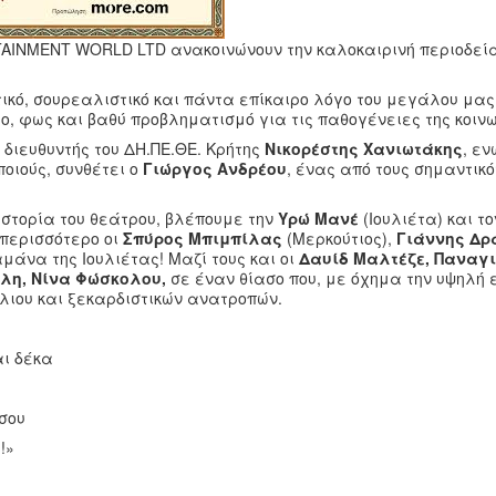
RTAINMENT WORLD LTD ανακοινώνουν την καλοκαιρινή περιοδεία
κό, σουρεαλιστικό και πάντα επίκαιρο λόγο του μεγάλου μας
, φως και βαθύ προβληματισμό για τις παθογένειες της κοιν
διευθυντής του ΔΗ.ΠΕ.ΘΕ. Κρήτης
Νικορέστης Χανιωτάκης
, εν
ποιούς, συνθέτει ο
Γιώργος Ανδρέου
, ένας από τους σημαντικ
 ιστορία του θεάτρου, βλέπουμε την
Υρώ Μανέ
(Ιουλιέτα) και τ
 περισσότερο οι
Σπύρος Μπιμπίλας
(Μερκούτιος),
Γιάννης Δρ
άνα της Ιουλιέτας! Μαζί τους και οι
Δαυίδ Μαλτέζε, Παναγ
άλη, Νίνα Φώσκολου,
σε έναν θίασο που, με όχημα την υψηλή 
έλιου και ξεκαρδιστικών ανατροπών.
αι δέκα
σου
!»