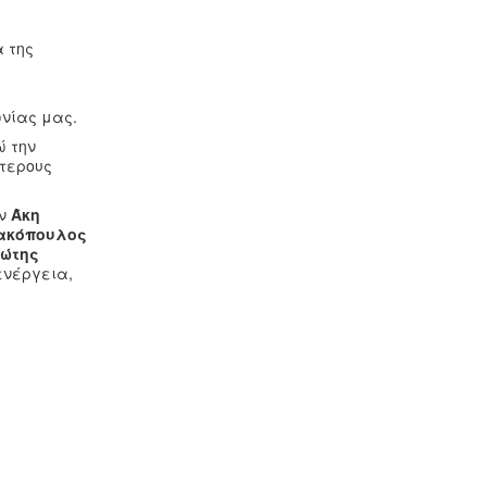
 της
ωνίας μας.
ώ την
ότερους
ον
Άκη
ακόπουλος
ιώτης
ενέργεια,