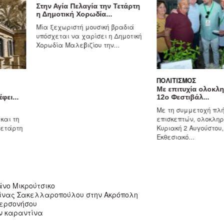
Στην Αγία Πελαγία την Τετάρτη
η Δημοτική Χορωδία...
Μία ξεχωριστή μουσική βραδιά
υπόσχεται να χαρίσει η Δημοτική
Χορωδία Μαλεβιζίου την...
ΠΟΛΙΤΙΣΜΌΣ
Με επιτυχία ολοκληρώθηκε
12ο Φεστιβάλ...
Με τη συμμετοχή πλήθους
επισκεπτών, ολοκληρώθηκε τ
Κυριακή 2 Αυγούστου, στο
Εκθεσιακό...
άνο Μικρούτσικο
ερίνας Σακελλαροπούλου στην Ακρόπολη
Χερσονήσου
ην καραντίνα