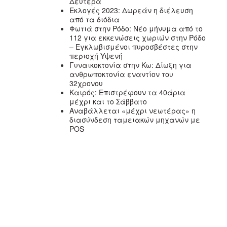
Δευτέρα
Εκλογές 2023: Δωρεάν η διέλευση
από τα διόδια
Φωτιά στην Ρόδο: Νέο μήνυμα από το
112 για εκκενώσεις χωριών στην Ρόδο
– Εγκλωβισμένοι πυροσβέστες στην
περιοχή Υψενή
Γυναικοκτονία στην Κω: Δίωξη για
ανθρωποκτονία εναντίον του
32χρονου
Καιρός: Επιστρέφουν τα 40άρια
μέχρι και το Σάββατο
Αναβάλλεται «μέχρι νεωτέρας» η
διασύνδεση ταμειακών μηχανών με
POS