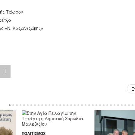
κής Τάφρου
τέτζα
τρο «Ν. Καζαντζάκης»
Ε
ΠΟΛΙΤΙΣΜΌΣ