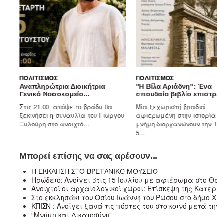
ΟΛΙΤΙΣΜΌΣ
ΠΟΛΙΤΙΣΜΌΣ
ναπληρώτρια Διοικήτρια
"Η Βίλα Αριάδνη": Ένα
ενικό Νοσοκομείο...
σπουδαίο βιβλίο επιστρέφει...
τις 21.00 απόψε το βράδυ θα
Μία ξεχωριστή βραδιά
εκινήσει η συναυλία του Γιώργου
αφιερωμένη στην ιστορία και τη
υλούρη στο ανοιχτό...
μνήμη διοργανώνουν την Τετάρτη
5...
Μπορεί επίσης να σας αρέσουν...
Η ΕΚΚΛΗΣΗ ΣΤΟ ΒΡΕΤΑΝΙΚΟ ΜΟΥΣΕΙΟ
Ηρώδειο: Ανοίγει στις 15 Ιουλίου με αφιέρωμα στο Θ
Ανοιχτοί οι αρχαιολογικοί χώροι: Επίσκεψη της Κατ
Στο εκκλησάκι του Οσίου Ιωάννη του Ρώσου στο δήμο 
ΚΠΙΣΝ : Ανοίγει ξανά τις πόρτες του στο κοινό μετά τ
“Μνήμη και Δικαιοσύνη”