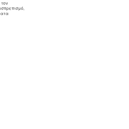
 τον
ωσπρεπισμό,
ματα