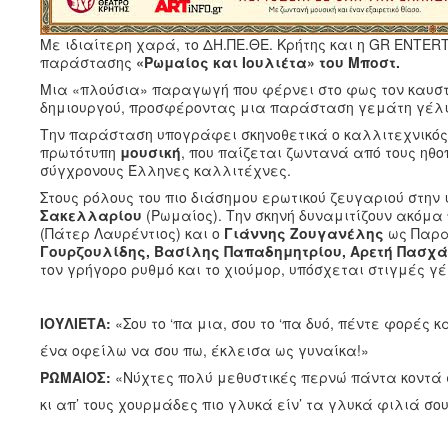
Με ιδιαίτερη χαρά, το ΔΗ.ΠΕ.ΘΕ. Κρήτης και η GR ENTE
παράστασης
«Ρωμαίος και Ιουλιέτα» του Μποστ.
Μια «πλούσια» παραγωγή που φέρνει στο φως τον καυστι
δημιουργού, προσφέροντας μια παράσταση γεμάτη γέλιο
Την παράσταση υπογράφει σκηνοθετικά ο καλλιτεχνικός 
πρωτότυπη
μουσική
, που παίζεται ζωντανά από τους ηθο
σύγχρονους Έλληνες καλλιτέχνες.
Στους ρόλους του πιο διάσημου ερωτικού ζευγαριού στην
Σακελλαρίου
(Ρωμαίος). Την σκηνή δυναμιτίζουν ακόμα
(Πάτερ Λαυρέντιος) και ο
Γιάννης Ζουγανέλης
ως Παραμ
Γουρζουλίδης, Βασίλης Παπαδημητρίου, Αρετή Πασχ
τον γρήγορο ρυθμό και το χιούμορ, υπόσχεται στιγμές γ
ΙΟΥΛΙΕΤΑ:
«Σου το ‘πα μια, σου το ‘πα δυό, πέντε φορές κ
ένα οφείλω να σου πω, έκλεισα ως γυναίκα!»
ΡΩΜΑΙΟΣ:
«Νύχτες πολύ μεθυστικές περνώ πάντα κοντά 
κι απ’ τους χουρμάδες πιο γλυκά είν’ τα γλυκά φιλιά σου