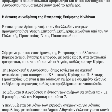
προβλήματα στα ακτοπλοϊκά δρομολόγια και στους αδειούχους του
Αυγούστου που θα ταξιδέψουν αυτό το τριήμερο.
Η έκτακτη συνεδρίαση της Επιτροπής Εκτίμησης Κινδύνου
Εκτακτη συνεδρίαση ενόψει των θυελλωδών ανέμων
πραγματοποίησε χθες η Επιτροπή Εκτίμησης Κινδύνου υπό τον γγ
Πολιτικής Προστασίας, Νίκος Παπαευσταθίου.
Σύμφωνα με τους επιστήμονες της Επιτροπής, προβλέπονται
βόρειοι άνεμοι έντασης 8 μποφόρ, με ριπές έως 9, στα ανατολικά
ηπειρωτικά, το κεντρικό και νότιο Αιγαίο, καθώς και την Κρήτη.
Τη Παρασκευή 8 Αυγούστου, όπως τονίζεται σε σχετική
ανακοίνωση του υπουργείου Κλιματικής Κρίσης και Πολιτικής
Προστασίας, θα είναι η πιο δύσκολη ημέρα με αυξημένο κίνδυνο
εκδήλωσης πυρκαγιάς καθώς και προβλήματα στη ναυσιπλοΐα.
Το Σάββατο 9 Αυγούστου η ένταση των ανέμων θα φτάνει τα 7 με
8 μποφόρ, ενώ την Κυριακή τοπικά τα 7.
Υπενθυμίζεται ότι λόγω των ισχυρών ανέμων και για λόγους
ασφαλείας, με απόφαση του Δήμου Αθηναίων έκλεισε για το κοινό