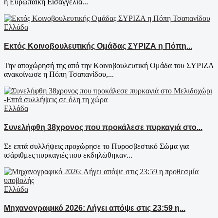
η Ευρωπαϊκή Εισαγγελία...
Ελλάδα
Εκτός Κοινοβουλευτικής Ομάδας ΣΥΡΙΖΑ η Πόπη...
Την αποχώρησή της από την Κοινοβουλευτική Ομάδα του ΣΥΡΙΖΑ
ανακοίνωσε η Πόπη Τσαπανίδου,...
Ελλάδα
Συνελήφθη 38χρονος που προκάλεσε πυρκαγιά στο...
Σε επτά συλλήψεις προχώρησε το Πυροσβεστικό Σώμα για
ισάριθμες πυρκαγιές που εκδηλώθηκαν...
Ελλάδα
Μηχανογραφικό 2026: Λήγει απόψε στις 23:59 η...