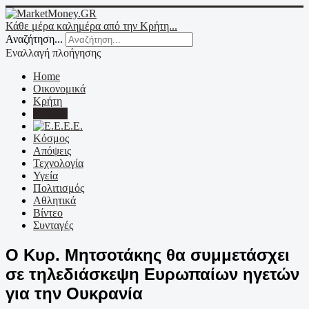
Κάθε μέρα καλημέρα από την Κρήτη...
Αναζήτηση...
Εναλλαγή πλοήγησης
Home
Οικονομικά
Κρήτη
Ελλάδα
Ε.Ε.
Κόσμος
Απόψεις
Τεχνολογία
Υγεία
Πολιτισμός
Αθλητικά
Βίντεο
Συνταγές
Ο Κυρ. Μητσοτάκης θα συμμετάσχει
σε τηλεδιάσκεψη Ευρωπαίων ηγετών
για την Ουκρανία