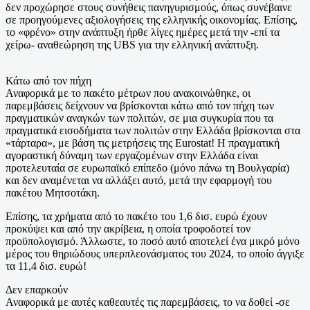
δεν προχώρησε στους συνήθεις πανηγυρισμούς, όπως συνέβαινε
σε προηγούμενες αξιολογήσεις της ελληνικής οικονομίας. Επίσης,
το «φρένο» στην ανάπτυξη ήρθε λίγες ημέρες μετά την -επί τα
χείρω- αναθεώρηση της UBS για την ελληνική ανάπτυξη.
Κάτω από τον πήχη
Αναφορικά με το πακέτο μέτρων που ανακοινώθηκε, οι
παρεμβάσεις δείχνουν να βρίσκονται κάτω από τον πήχη των
πραγματικών αναγκών των πολιτών, σε μια συγκυρία που τα
πραγματικά εισοδήματα των πολιτών στην Ελλάδα βρίσκονται στα
«τάρταρα», με βάση τις μετρήσεις της Eurostat! Η πραγματική
αγοραστική δύναμη των εργαζομένων στην Ελλάδα είναι
προτελευταία σε ευρωπαϊκό επίπεδο (μόνο πάνω τη Βουλγαρία)
και δεν αναμένεται να αλλάξει αυτό, μετά την εφαρμογή του
πακέτου Μητσοτάκη.
Επίσης, τα χρήματα από το πακέτο του 1,6 δισ. ευρώ έχoυν
προκύψει και από την ακρίβεια, η οποία τροφοδοτεί τον
προϋπολογισμό. Άλλωστε, το ποσό αυτό αποτελεί ένα μικρό μόνο
μέρος του θηριώδους υπερπλεονάσματος του 2024, το οποίο άγγιξε
τα 11,4 δισ. ευρώ!
Δεν επαρκούν
Αναφορικά με αυτές καθεαυτές τις παρεμβάσεις, το να δοθεί -σε