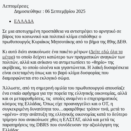
Λεπτομέρειες
Δημοσιεύθηκε : 06 Σεπτεμβρίου 2025
ΕΛΛΑΔΑ
Σε μια αποτυχημένη προσπάθεια να αντιστρέψει το αρνητικό σε
βάρος του κοινωνικό και πολιτικό κλίμα επιδόθηκε ο
πρωθυπουργός Κυριάκος Μητσοτάκης από το βήμα της 89ης ΔΕΘ.
Κι αυτό διότι ανακοίνωσε ένα πακέτο μέτρων (
Δείτε εδώ όλα τα
μέτρα
) το οποίο δείχνει κατώτερο των πραγματικών αναγκών των
πολιτών, αλλά και ανίκανο να αντιμετωπίσει το «θηρίο» της
ακρίβειας, το οποίο ολοένα και γιγαντώνεται. Η λαϊκή δυσαρέσκεια
είναι εκτεταμένη όπως και το βαρύ κλίμα δυσφορίας που
διαμορφώνεται στο εκλογικό σώμα.
Άλλωστε, από τη σημερινή ομιλία του πρωθυπουργού απουσίαζε
ένα ενιαίο αφήγημα για την πορεία της ελληνικής οικονομίας, αλλά
και οι μεταρρυθμίσεις, τις οποίες αναμένει ο επιχειρηματικός
κόσμος της Ελλάδας. Όπως είχε προαναγγείλει και ο ΟΤ, η
συγκεκριμένη δυνατότητα του…αφαιρέθηκε τρόπον τινά, μετά το
«φρένο» στην ανάπτυξη της ελληνικής οικονομίας κατά το δεύτερο
τρίμηνο που ανακοίνωσε χθες η ΕΛΣΤΑΤ, αλλά και μετά τις
παρατηρήσεις της DBRS που συνόδευσαν την αξιολόγηση της
Ελλάδας.