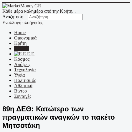
Κάθε μέρα καλημέρα από την Κρήτη...
Αναζήτηση...
Εναλλαγή πλοήγησης
Home
Οικονομικά
Κρήτη
Ελλάδα
Ε.Ε.
Κόσμος
Απόψεις
Τεχνολογία
Υγεία
Πολιτισμός
Αθλητικά
Βίντεο
Συνταγές
89η ΔΕΘ: Κατώτερο των
πραγματικών αναγκών το πακέτο
Μητσοτάκη