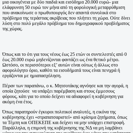
μια οικογένεια με δύο παιδιά και εισόδημα 20.000 ευρώ- μια
ελάφρυνση 50 ευρώ τον μήνα από τη φορολογική μεταρρύθμιση
που ανακοίνωσε ο πρωθυπουργός δεν απαντά συνολικά στο
πρόβλημα της τεράστιας ακρίβειας που πλήττει τη χώρα. Ούτε δίνει
λύση στο πολύ μεγάλο πρόβλημα του δημογραφικού προβλήματος
της χώρας.
Όπως και το ότι για τους νέους έως 25 ετών oι συντελεστές από 0
έως 20.000 ευρώ μηδενίζονται φαντάζει ως ένα θετικό μέτρο.
Ωστόσο, οι περισσότεροι εξ’ αυτών είναι ούτως ή άλλως στο
αφορολόγητο όριο, καθότι τα εισοδήματά τους είναι πενιχρά ή
εργάζονται με ημιαπασχόληση.
Πέραν των παραπάνω, ο κ. Μητσοτάκης αγνόησε και την αγορά, η
οποία ζητούσε να υπάρξει παρέμβαση και στους έμμεσους
φόρους, κάτι για το οποίο δείχνει να αδιαφορεί η κυβέρνηση για
ακόμη ένα έτος.
Όπως παρατηρούν έγκυροι πολιτικοί αναλυτές, η εικόνα της
κυβέρνησης έχει «στραπατσαριστεί» από κρίσιμα ζητήματα, όπως
τα Τέμπη και ΟΠΕΚΕΠΕ και δείχνει να μην υπάρχει επιστροφή.
Παράλληλα, η επιμονή της κυβέρνησης της ΝΔ να μη λαμβάνει