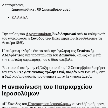
Λεπτομέρειες
Δημοσιεύθηκε : 09 Σεπτεμβρίου 2025
ΕΛΛΑΔΑ
Την παύση του
Αρχιεπισκόπου
Σινά Δαμιανού
από τα καθήκοντά
του ανακοίνωσε η
Σύνοδος του
Πατριαρχείου Ιεροσολύμων
τη
Δευτέρα (8/9).
Η απόφαση ελήφθη έπειτα από την έγκληση της
Σιναϊτικής
Αδελφότητας
για παραπτώματα του
Δαμιανού
, καθώς και μετά
την επιστολή παραίτησης που ο ίδιος υπέβαλε.
Έπειτα από αυτήν την εξέλιξη και από τις 12 Σεπτεμβρίου θα φέρει
τον τίτλο
«Αρχιεπίσκοπος πρώην Σινά, Φαράν και Ραϊθώ»,
ενώ
η διαδικασία διαδοχής του αναμένεται να ξεκινήσει άμεσα.
Η ανακοίνωση του Πατριαρχείου
Ιεροσολύμων
«Η Σύνοδος του
Πατριαρχείου Ιεροσολύμων
συνεκλήθη σήμερον,