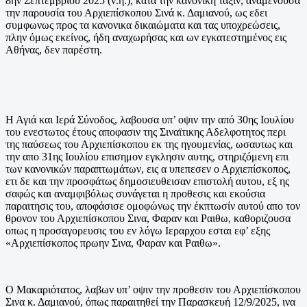
8ην Σεπτεμβριου 2025 (ν.η.), κατά την κανονική ταξιν, αναμένουσα
την παρουσία του Αρχιεπίσκοπου Σινά κ. Δαμιανού, ως εδει
συμφωνως προς τα κανονικα δικαιώματα και τας υποχρεώσεις,
πλην όμως εκείνος, ήδη αναχωρήσας και ων εγκατεστημένος εις
Αθήνας, δεν παρέστη.
Η Αγιά και Ιερά Σύνοδος, λαβουσα υπ’ οψιν την από 30ης Ιουλίου
του ενεστωτος έτους αποφασιν της Σιναϊτικης Αδελφοτητος περι
της παύσεως του Αρχιεπίσκοπου εκ της ηγουμενίας, ωσαυτως και
την απο 31ης Ιουλίου επισημον εγκλησιν αυτης, στηριζόμενη επι
των κανονικών παραπτωμάτων, εις α υπεπεσεν ο Αρχιεπίσκοπος,
ετι δε και την προσφάτως δημοσιευθεισαν επιστολή αυτου, εξ ης
σαφώς και αναμφιβόλως συνάγεται η προθεσις και εκούσια
παραιτησις του, αποφάσισε ομοφώνως την έκπτωσίν αυτού απο τον
θρονον του Αρχιεπίσκοπου Σινα, Φαραν και Ραιθω, καθοριζουσα
οπως η προσαγορευσις του εν λόγω Ιεραρχου εσται εφ’ εξης
«Αρχιεπίσκοπος πρωην Σινα, Φαραν και Ραιθω».
Ο Μακαριότατος, λαβων υπ’ οψιν την προθεσιν του Αρχιεπίσκοπου
Σινα κ. Δαμιανού, όπως παραιτηθεί την Παρασκευή 12/9/2025, ινα