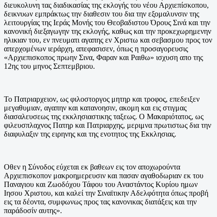
διευκολυνη τας διαδικασίας της εκλογής του νέου Αρχιεπίσκοπου,
δεικνυων εμπράκτως την διαθεσιν του δια την εξομαλυνσιν της
λειτουργίας της Ιεράς Μονής του Θεοβαδιστου Όρους Σινά και την
κανονική διεξαγωγην της εκλογής, καθως και την προκεχωρημενην
ηλικιαν του, εν πνευματι αγαπης εν Χριστω και σεβασμου προς τον
απερχομένων ιεράρχη, απεφασισεν, όπως η προσαγορευσις
«Αρχιεπισκοπος πρωην Σινα, Φαραν και Ραιθω» ισχυση απο της
12ης του μηνος Σεπτεμβριου.
Το Πατριαρχειον, ως φιλοστοργος μητηρ και τροφος, επεδειξεν
μεγαθυμιαν, αγαπην και κατανοησιν, ακομη και εις στιγμας
διασαλευσεως της εκκλησιαστικης ταξεως. Ο Μακαριότατος, ως
φιλευσπλαχνος Πατηρ και Πατριαρχης, μεριμνα πρωτιστως δια την
διαφυλαξιν της ειρηνης και της ενοτητος της Εκκλησιας.
Οθεν η Σύνοδος εύχεται εκ βαθεων εις τον αποχωρούντα
Αρχιεπισκοπον μακροημερευσιν και πασαν αγαθοδωριαν εκ του
Παναγιου και Ζωοδόχου Τάφου του Αναστάντος Κυρίου ημων
Ιησου Χριστου, και καλεί την Σιναϊτικην Αδελφότητα όπως προβή
εις τα δέοντα, συμφωνως προς τας κανονικας διατάξεις και την
παράδοσίν αυτης».