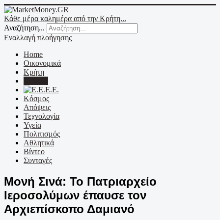
Κάθε μέρα καλημέρα από την Κρήτη...
Αναζήτηση...
Εναλλαγή πλοήγησης
Home
Οικονομικά
Κρήτη
Ελλάδα
Ε.Ε.
Κόσμος
Απόψεις
Τεχνολογία
Υγεία
Πολιτισμός
Αθλητικά
Βίντεο
Συνταγές
Μονή Σινά: Το Πατριαρχείο
Ιεροσολύμων έπαυσε τον
Αρχιεπίσκοπο Δαμιανό