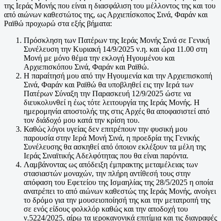
της Ιεράς Μονής που είναι η διασφάλιση του μέλλοντος της και του
από αιώνων καθεστώτος της, ως Αρχιεπίσκοπος Σινά, Φαράν και
Ραϊθώ προχωρώ στα εξής βήματα:
Πρόσκληση των Πατέρων της Ιεράς Μονής Σινά σε Γενική
Συνέλευση την Κυριακή 14/9/2025 ν.η. και ώρα 11.00 στη
Μονή με μόνο θέμα την εκλογή Ηγουμένου και
Αρχιεπισκόπου Σινά, Φαράν και Ραϊθώ.
Η παραίτησή μου από την Ηγουμενία και την Αρχιεπισκοπή
Σινά, Φαράν και Ραϊθώ θα υποβληθεί εις την Ιερά των
Πατέρων Σύναξη την Παρασκευή 12/9/2025 ώστε να
διευκολυνθεί η έως τότε λειτουργία της Ιεράς Μονής. Η
ημερομηνία αποστολής της στις Αρχές θα αποφασιστεί από
τον διάδοχό μου κατά την κρίση του.
Καθώς λόγοι υγείας δεν επιτρέπουν την φυσική μου
παρουσία στην Ιερά Μονή Σινά, η προεδρία της Γενικής
Συνέλευσης θα ασκηθεί από όποιον εκλέξουν τα μέλη της
Ιεράς Σιναϊτικής Αδελφότητας που θα είναι παρόντα.
Λαμβάνοντας ως απόδειξη έμπρακτης μεταμέλειας των
στασιαστών μοναχών, την πλήρη αντίθεσή τους στην
απόφαση του Εφετείου της Ισμαηλίας της 28/5/2025 η οποία
ανατρέπει το από αιώνων καθεστώς της Ιεράς Μονής, ανοίγει
το δρόμο για την μουσειοποίησή της και την μετατροπή της
σε ενός είδους φολκλόρ καθώς και την αποδοχή του
ν.5224/2025, αίρω τα ιεροκανονικά επιτίμια και τις διαγραφές