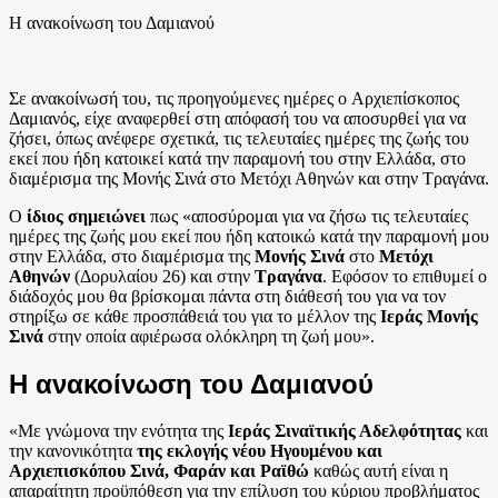
Η ανακοίνωση του Δαμιανού
Σε ανακοίνωσή του, τις προηγούμενες ημέρες ο Αρχιεπίσκοπος
Δαμιανός, είχε αναφερθεί στη απόφασή του να αποσυρθεί για να
ζήσει, όπως ανέφερε σχετικά, τις τελευταίες ημέρες της ζωής του
εκεί που ήδη κατοικεί κατά την παραμονή του στην Ελλάδα, στο
διαμέρισμα της Μονής Σινά στο Μετόχι Αθηνών και στην Τραγάνα.
Ο
ίδιος σημειώνει
πως «αποσύρομαι για να ζήσω τις τελευταίες
ημέρες της ζωής μου εκεί που ήδη κατοικώ κατά την παραμονή μου
στην Ελλάδα, στο διαμέρισμα της
Μονής Σινά
στο
Μετόχι
Αθηνών
(Δορυλαίου 26) και στην
Τραγάνα
. Εφόσον το επιθυμεί ο
διάδοχός μου θα βρίσκομαι πάντα στη διάθεσή του για να τον
στηρίξω σε κάθε προσπάθειά του για το μέλλον της
Ιεράς Μονής
Σινά
στην οποία αφιέρωσα ολόκληρη τη ζωή μου».
Η ανακοίνωση του Δαμιανού
«Με γνώμονα την ενότητα της
Ιεράς Σιναϊτικής Αδελφότητας
και
την κανονικότητα
της εκλογής νέου Ηγουμένου και
Αρχιεπισκόπου Σινά, Φαράν και Ραϊθώ
καθώς αυτή είναι η
απαραίτητη προϋπόθεση για την επίλυση του κύριου προβλήματος