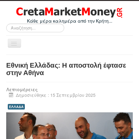
Κάθε μέρα καλημέρα από την Κρήτη...
Αναζήτηση...
Εναλλαγή
πλοήγησης
Home
Εθνική Ελλάδας: Η αποστολή έφτασε
Οικονομικά
στην Αθήνα
Κρήτη
Λεπτομέρειες
Ελλάδα
Δημοσιεύθηκε : 15 Σεπτεμβρίου 2025
Ε.Ε.
ΕΛΛΑΔΑ
Κόσμος
Απόψεις
Τεχνολογία