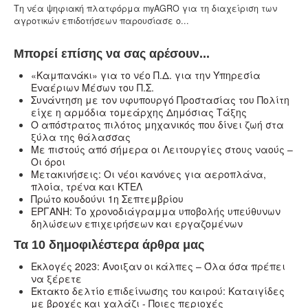
Τη νέα ψηφιακή πλατφόρμα myAGRO για τη διαχείριση των
αγροτικών επιδοτήσεων παρουσίασε ο...
Μπορεί επίσης να σας αρέσουν...
«Καμπανάκι» για το νέο Π.Δ. για την Υπηρεσία
Εναέριων Μέσων του Π.Σ.
Συνάντηση με τον υφυπουργό Προστασίας του Πολίτη
είχε η αρμόδια τομεάρχης Δημόσιας Τάξης
Ο απόστρατος πιλότος μηχανικός που δίνει ζωή στα
ξύλα της θάλασσας
Με πιστούς από σήμερα οι Λειτουργίες στους ναούς –
Oι όροι
Μετακινήσεις: Οι νέοι κανόνες για αεροπλάνα,
πλοία, τρένα και ΚΤΕΛ
Πρώτο κουδούνι 1η Σεπτεμβρίου
ΕΡΓΑΝΗ: Το χρονοδιάγραμμα υποβολής υπεύθυνων
δηλώσεων επιχειρήσεων και εργαζομένων
Τα 10 δημοφιλέστερα άρθρα μας
Εκλογές 2023: Άνοιξαν οι κάλπες – Όλα όσα πρέπει
να ξέρετε
Έκτακτο δελτίο επιδείνωσης του καιρού: Καταιγίδες
με βροχές και χαλάζι - Ποιες περιοχές