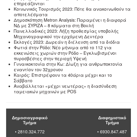
επηρεάζονται
Κοινωνικός Τουρισμός 2023: Πότε θα ανακοινωθούν τα
αποτελέσματα
Δημοσκόπηση Metron Analysis: Παραμένει η διαφορά
ΝΔ με ΣΥΡΙΖΑ – 8 κόμματα στη Βουλή
Πανελλαδικές 2023: Λήξη προθεσμίας υποβολής
Μηχανογραφικού την ερχόμενη Δευτέρα
Εκλογές 2023: Δωρεάν η διέλευση από τα διόδια
Φωτιά στην Ρόδο: Νέο μήνυμα από το 112 για
εκκενώσεις χωριών στην Ρόδο – Εγκλωβισμένοι
πυροσβέστες στην περιοχή Υψενή
Γυναικοκτονία στην Κω: Δίωξη για ανθρωποκτονία
εναντίον του 32χρονου
Καιρός: Επιστρέφουν τα 40άρια μέχρι και το
Σάββατο
Αναβάλλεται «μέχρι νεωτέρας» η διασύνδεση
ταμειακών μηχανών με POS
Δημοσιογραφικό
Διαφημιστικό
Τμήμα
Τμήμα
• 2810.324.772
• 6930.847.487