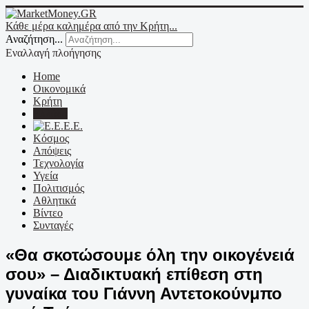
Κάθε μέρα καλημέρα από την Κρήτη...
Αναζήτηση...
Εναλλαγή πλοήγησης
Home
Οικονομικά
Κρήτη
Ελλάδα
Ε.Ε.
Κόσμος
Απόψεις
Τεχνολογία
Υγεία
Πολιτισμός
Αθλητικά
Βίντεο
Συνταγές
«Θα σκοτώσουμε όλη την οικογένειά
σου» – Διαδικτυακή επίθεση στη
γυναίκα του Γιάννη Αντετοκούνμπο