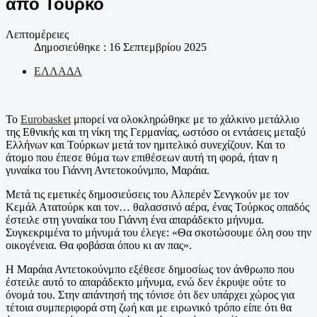
από Τούρκο
Λεπτομέρειες
Δημοσιεύθηκε : 16 Σεπτεμβρίου 2025
ΕΛΛΑΔΑ
Το
Eurobasket
μπορεί να ολοκληρώθηκε με το χάλκινο μετάλλιο
της Εθνικής και τη νίκη της Γερμανίας, ωστόσο οι εντάσεις μεταξύ
Ελλήνων και Τούρκων μετά τον ημιτελικό συνεχίζουν. Και το
άτομο που έπεσε θύμα των επιθέσεων αυτή τη φορά, ήταν η
γυναίκα του Γιάννη Αντετοκούνμπο, Μαράια.
Μετά τις εμετικές δημοσιεύσεις του Αλπερέν Σενγκούν με τον
Κεμάλ Ατατούρκ και τον… θαλασσινό αέρα, ένας Τούρκος οπαδός
έστειλε στη γυναίκα του Γιάννη ένα απαράδεκτο μήνυμα.
Συγκεκριμένα το μήνυμά του έλεγε: «Θα σκοτώσουμε όλη σου την
οικογένεια. Θα φοβάσαι όπου κι αν πας».
Η Μαράια Αντετοκούνμπο εξέθεσε δημοσίως τον άνθρωπο που
έστειλε αυτό το απαράδεκτο μήνυμα, ενώ δεν έκρυψε ούτε το
όνομά του. Στην απάντησή της τόνισε ότι δεν υπάρχει χώρος για
τέτοια συμπεριφορά στη ζωή και με ειρωνικό τρόπο είπε ότι θα