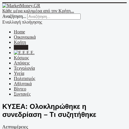
Κάθε μέρα καλημέρα από την Κρήτη...
Αναζήτηση...
Εναλλαγή πλοήγησης
Home
Οικονομικά
Κρήτη
Ελλάδα
Ε.Ε.
Κόσμος
Απόψεις
Τεχνολογία
Υγεία
Πολιτισμός
Αθλητικά
Βίντεο
Συνταγές
ΚΥΣΕΑ: Ολοκληρώθηκε η
συνεδρίαση – Τι συζητήθηκε
Λεπτομέρειες