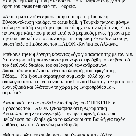
Ασκησε έμτονη κριτική στα όσα είπε ο Κ. Μητσοτάκης για την
άρση του casus belli από την Τουρκία.
«Ακόμη και αν συνεδριάσει αύριο το πρωί η Τουρκική
Εθνοσυνέλευση και άρει το casus belli, η Τουρκία παίρνει μόνιμα
οφέλη εντασσόμενη στην ευρωπαϊκή αρχιτεκτονική άμυνας. Εμείς
παίρνουμε κάτι, που μπορεί μετά από μερικούς μήνες ή χρόνια με
την ίδια ευκολία να το επαναφέρει η Τουρκική Εθνοσυνέλευση»,
υποστήριξε ο Πρόεδρος του ΠΑΣΟΚ -Κινήματος Αλλαγής.
Επέκρινε την κυβέρνηση κάνοντας λόγο για ταύτιση της με τον Μπ.
Νετανιάχου: «Ήμασταν πάντα μια χώρα στην όχθη του σεβασμού
του διεθνούς δικαίου, του σεβασμού των ανθρωπίνων
δικαιωμάτων και έχουμε γίνει απολογητής του σφαγέα της
Γάζας..... Να έχουμε στρατηγική συμμαχία, αλλά όχι να
απολογούμαστε και να κάνουμε τον Πόντιο Πιλάτο για θέματα που
είναι αξιακά και βλάπτουν τη χώρα μας μακροπρόθεσμα»,
σημείωσε .
Αναφορικά με το σκάνδαλο διαφθοράς του ΟΠΕΚΕΠΕ, ο
Πρόεδρος του ΠΑΣΟΚ ξεκαθάρισε ότι η Αξιωματική
Αντιπολίτευση δεν αναγνωρίζει την πρωτοφανή, όπως είπε,
μεθόδευση που έλαβε χώρα το καλοκαίρι στη Βουλή για τυχόν
ευθύνες των κ.κ. Αυγενάκη και Βορίδη.
«Mε την πρώτη ευκαιρία, και περιμένοντας και τις άλλες