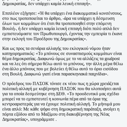
Δημοκρατίας, δεν υπάρχει καμία λευκή επιταγή».
Επιπλέον εξήγησε: «Ή θα υπάρχει ένα διακομματικό κονσένσους,
στο πως τροποποιείται το άρθρο, -άρα να υπάρχει η δέσμευση
όλων των κομμάτων ότι έτσι θα τροποποιηθεί στην επόμενη
Βουλή-, ή δεν υπάρχει καμία λευκή επιταγή διότι πολύ απλά δεν
εμπιστευόμαστε τον Πρωθυπουργό, έχοντας την εμπειρία τι έκανε
στην εκλογή του Προέδρου της Δημοκρατίας».
Και ως προς τα σενάρια αλλαγής του εκλογικού νόμου ήταν
κατηγορηματικός: «Το μπόνους σε συνασπισμούς κομμάτων είναι
θέμα δημοκρατίας. Διαφωνώ όμως με το να αλλάζεις τα goalpost
και να λες ότι σήμερα θέλω αυτό το μπόνους, την άλλη μέρα θέλω
ένα άλλο μπόνους που με βολεύει ή θέλω αυτό το όριο εισόδου
στη Βουλή. Διαφωνώ γιατί είναι παρασκηνιακά παιχνίδια».
Ο πρόεδρος του ΠΑΣΟΚ τόνισε εκ νέου πως η χώρα χρειάζεται
πολιτική αλλαγή με κυβέρνηση ΠΑΣΟΚ που θα υλοποιήσει αυτά
για τα οποία δεσμεύτηκε στη ΔΕΘ. «Το προοδευτικό μας σχέδιο
μπορεί να το εμπιστευτεί η κοινωνία πέρα από τα όρια της
κεντροαριστεράς για να έχουμε πολιτική αλλαγή. Το μήνυμά μου
είναι απλό: Με κάθε ψήφο στη δημοκρατική παράταξη, ανοίγει η
πόρτα εξόδου από το Μαξίμου στη διακυβέρνηση της Νέας
Δημοκρατίας», υπογράμμισε .