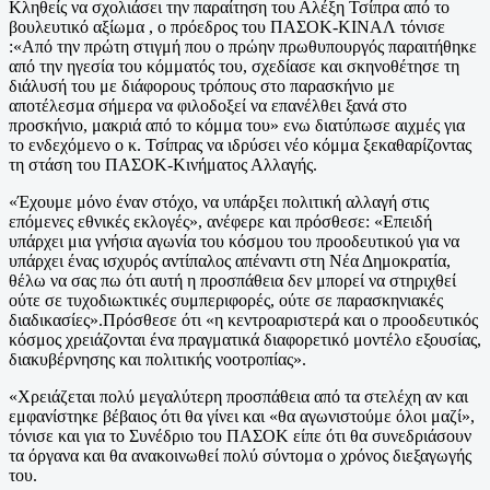
Κληθείς να σχολιάσει την παραίτηση του Αλέξη Τσίπρα από το
βουλευτικό αξίωμα , ο πρόεδρος του ΠΑΣΟΚ-ΚΙΝΑΛ τόνισε
:«Από την πρώτη στιγμή που ο πρώην πρωθυπουργός παραιτήθηκε
από την ηγεσία του κόμματός του, σχεδίασε και σκηνοθέτησε τη
διάλυσή του με διάφορους τρόπους στο παρασκήνιο με
αποτέλεσμα σήμερα να φιλοδοξεί να επανέλθει ξανά στο
προσκήνιο, μακριά από το κόμμα του» ενω διατύπωσε αιχμές για
το ενδεχόμενο ο κ. Τσίπρας να ιδρύσει νέο κόμμα ξεκαθαρίζοντας
τη στάση του ΠΑΣΟΚ-Κινήματος Αλλαγής.
«Έχουμε μόνο έναν στόχο, να υπάρξει πολιτική αλλαγή στις
επόμενες εθνικές εκλογές», ανέφερε και πρόσθεσε: «Επειδή
υπάρχει μια γνήσια αγωνία του κόσμου του προοδευτικού για να
υπάρχει ένας ισχυρός αντίπαλος απέναντι στη Νέα Δημοκρατία,
θέλω να σας πω ότι αυτή η προσπάθεια δεν μπορεί να στηριχθεί
ούτε σε τυχοδιωκτικές συμπεριφορές, ούτε σε παρασκηνιακές
διαδικασίες».Πρόσθεσε ότι «η κεντροαριστερά και ο προοδευτικός
κόσμος χρειάζονται ένα πραγματικά διαφορετικό μοντέλο εξουσίας,
διακυβέρνησης και πολιτικής νοοτροπίας».
«Χρειάζεται πολύ μεγαλύτερη προσπάθεια από τα στελέχη αν και
εμφανίστηκε βέβαιος ότι θα γίνει και «θα αγωνιστούμε όλοι μαζί»,
τόνισε και για το Συνέδριο του ΠΑΣΟΚ είπε ότι θα συνεδριάσουν
τα όργανα και θα ανακοινωθεί πολύ σύντομα ο χρόνος διεξαγωγής
του.