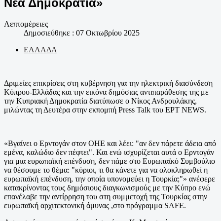
Νέα Δημοκρατία»
Λεπτομέρειες
Δημοσιεύθηκε : 07 Οκτωβρίου 2025
ΕΛΛΑΔΑ
Δριμείες επικρίσεις στη κυβέρνηση για την ηλεκτρική διασύνδεση
Κύπρου-Ελλάδας και την εικόνα δημόσιας αντιπαράθεσης της με
την Κυπριακή Δημοκρατία διατύπωσε ο Νίκος Ανδρουλάκης,
μιλώντας τη Δευτέρα στην εκπομπή Press Talk του ΕΡΤ ΝΕWS.
«Βγαίνει ο Ερντογάν στον ΟΗΕ και λέει: "αν δεν πάρετε άδεια από
εμένα, καλώδιο δεν πέφτει". Και ενώ ισχυρίζεται αυτά ο Ερντογάν
για μια ευρωπαϊκή επένδυση, δεν πάμε στο Ευρωπαϊκό Συμβούλιο
να θέσουμε το θέμα: "κύριοι, τι θα κάνετε για να ολοκληρωθεί η
ευρωπαϊκή επένδυση, την οποία υπονομεύει η Τουρκία;"» ανέφερε
κατακρίνοντας τους δημόσιους διαγκωνισμούς με την Κύπρο ενώ
επανέλαβε την αντίρρηση του στη συμμετοχή της Τουρκίας στην
ευρωπαϊκή αρχιτεκτονική άμυνας ,στο πρόγραμμα SAFE.