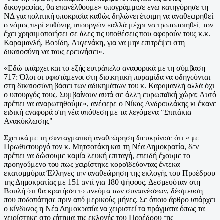
δικογραφίας, θα επανέλθουμε» υπογράμμισε ενω κατηγόρησε τη
ΝΔ για πολιτική υποκρισία καθώς δηλώνει έτοιμη να αναθεωρηθεί
ο νόμος περί ευθύνης υπουργών «αλλά μέχρι να τροποποιηθεί, τον
έχει χρησιμοποιήσει σε όλες τις υποθέσεις που αφορούν τους κ.κ.
Καραμανλή, Βορίδη, Αυγενάκη, για να μην επιτρέψει στη
δικαιοσύνη να τους ερευνήσει».
«Εδώ υπάρχει και το εξής ευτράπελο αναφορικά με τη σύμβαση
717: Όλοι οι υφιστάμενοι στη διοικητική πυραμίδα να οδηγούνται
στη δικαιοσύνη βάσει των αδικημάτων του κ. Καραμανλή αλλά όχι
ο υπουργός τους. Συμβαίνουν αυτά σε άλλη ευρωπαϊκή χώρα; Αυτό
πρέπει να αναρωτηθούμε», ανέφερε ο Νίκος Ανδρουλάκης κι έκανε
ειδική αναφορά στη νέα υπόθεση με τα λεγόμενα "Σπιτάκια
Ανακύκλωσης"
Σχετικά με τη συνταγματική αναθεώρηση διευκρίνισε ότι « με
Πρωθυπουργό τον κ. Μητσοτάκη και τη Νέα Δημοκρατία, δεν
πρέπει να δώσουμε καμία λευκή επιταγή, επειδή έχουμε το
προηγούμενο του πως χειρίστηκε κοροϊδεύοντας έντεκα
εκατομμύρια Έλληνες την αναθεώρηση της εκλογής του Προέδρου
της Δημοκρατίας με 151 αντί για 180 ψήφους. Δεσμευόταν στη
Βουλή ότι θα κρατήσει το πνεύμα των συναινέσεων, δέσμευση
που ποδοπάτησε πριν από μερικούς μήνες. Σε όποιο άρθρο υπάρχει
ο κίνδυνος η Νέα Δημοκρατία να χειριστεί τα πράγματα όπως τα
χειρίστηκε στο ζήτημα της εκλογής του Προέδρου της