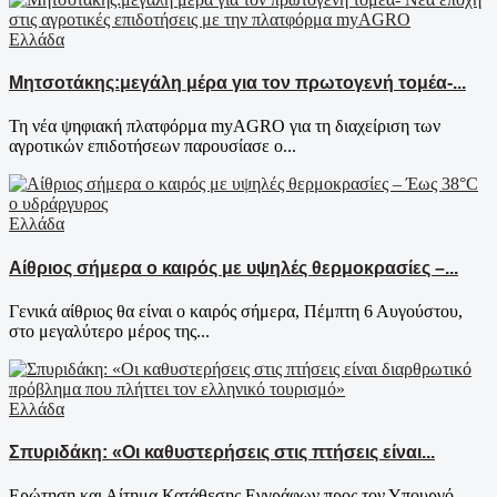
Ελλάδα
Μητσοτάκης:μεγάλη μέρα για τον πρωτογενή τομέα-...
Τη νέα ψηφιακή πλατφόρμα myAGRO για τη διαχείριση των
αγροτικών επιδοτήσεων παρουσίασε ο...
Ελλάδα
Αίθριος σήμερα ο καιρός με υψηλές θερμοκρασίες –...
Γενικά αίθριος θα είναι ο καιρός σήμερα, Πέμπτη 6 Αυγούστου,
στο μεγαλύτερο μέρος της...
Ελλάδα
Σπυριδάκη: «Οι καθυστερήσεις στις πτήσεις είναι...
Ερώτηση και Αίτημα Κατάθεσης Εγγράφων προς τον Υπουργό