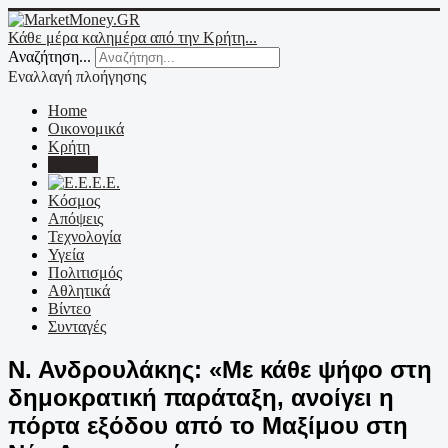
Κάθε μέρα καλημέρα από την Κρήτη...
Αναζήτηση...
Εναλλαγή πλοήγησης
Home
Οικονομικά
Κρήτη
Ελλάδα
Ε.Ε.
Κόσμος
Απόψεις
Τεχνολογία
Υγεία
Πολιτισμός
Αθλητικά
Βίντεο
Συνταγές
Ν. Ανδρουλάκης: «Με κάθε ψήφο στη
δημοκρατική παράταξη, ανοίγει η
πόρτα εξόδου από το Μαξίμου στη