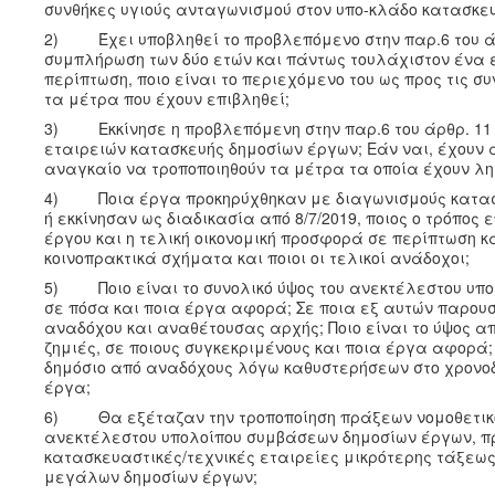
συνθήκες υγιούς ανταγωνισμού στον υπο-κλάδο κατασκε
2) Έχει υποβληθεί το προβλεπόμενο στην παρ.6 του άρθ
συμπλήρωση των δύο ετών και πάντως τουλάχιστον ένα έτο
περίπτωση, ποιο είναι το περιεχόμενο του ως προς τις 
τα μέτρα που έχουν επιβληθεί;
3) Εκκίνησε η προβλεπόμενη στην παρ.6 του άρθρ. 11 το
εταιρειών κατασκευής δημοσίων έργων; Εάν ναι, έχουν
αναγκαίο να τροποποιηθούν τα μέτρα τα οποία έχουν λη
4) Ποια έργα προκηρύχθηκαν με διαγωνισμούς κατασκε
ή εκκίνησαν ως διαδικασία από 8/7/2019, ποιος ο τρόπος
έργου και η τελική οικονομική προσφορά σε περίπτωση κ
κοινοπρακτικά σχήματα και ποιοι οι τελικοί ανάδοχοι;
5) Ποιο είναι το συνολικό ύψος του ανεκτέλεστου υπο
σε πόσα και ποια έργα αφορά; Σε ποια εξ αυτών παρουσ
αναδόχου και αναθέτουσας αρχής; Ποιο είναι το ύψος α
ζημιές, σε ποιους συγκεκριμένους και ποια έργα αφορά;
δημόσιο από αναδόχους λόγω καθυστερήσεων στο χρονοδ
έργα;
6) Θα εξέταζαν την τροποποίηση πράξεων νομοθετικού 
ανεκτέλεστου υπολοίπου συμβάσεων δημοσίων έργων, προ
κατασκευαστικές/τεχνικές εταιρείες μικρότερης τάξεως
μεγάλων δημοσίων έργων;