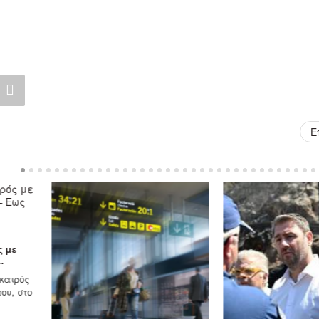
Ε
ς με
.
 καιρός
ου, στο