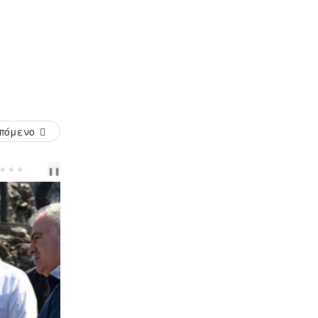
πόμενο
PREV
NEXT
❚❚