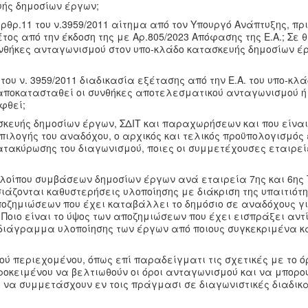
υής δημοσίων έργων;
ρ.11 του ν.3959/2011 αίτημα από τον Υπουργό Ανάπτυξης, πρι
ς από την έκδοση της με Αρ.805/2023 Απόφασης της Ε.Α.; Σε θ
συνθήκες ανταγωνισμού στον υπο-κλάδο κατασκευής δημοσίων έ
υ ν. 3959/2011 διαδικασία εξέτασης από την Ε.Α. του υπο-κλ
 αποκατασταθεί οι συνθήκες αποτελεσματικού ανταγωνισμού ή
φθεί;
υής δημοσίων έργων, ΣΔΙΤ και παραχωρήσεων και που είναι
 επιλογής του αναδόχου, ο αρχικός και τελικός προϋπολογισμός
ατακύρωσης του διαγωνισμού, ποιες οι συμμετέχουσες εταιρεί
λοίπου συμβάσεων δημοσίων έργων ανά εταιρεία 7ης και 6ης 
ιάζονται καθυστερήσεις υλοποίησης με διάκριση της υπαιτιότ
ποζημιώσεων που έχει καταβάλλει το δημόσιο σε αναδόχους γι
 Ποιο είναι το ύψος των αποζημιώσεων που έχει εισπράξει αντ
ιάγραμμα υλοποίησης των έργων από ποιους συγκεκριμένα κα
περιεχομένου, όπως επί παραδείγματι τις σχετικές με το όρ
κειμένου να βελτιωθούν οι όροι ανταγωνισμού και να μπορού
 να συμμετάσχουν εν τοις πράγμασι σε διαγωνιστικές διαδικ