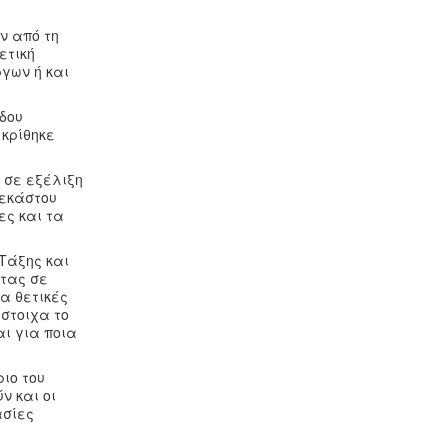
ν από τη
ετική
ργων ή και
άδου
 κρίθηκε
 σε εξέλιξη
 εκάστου
ες και τα
Τάξης και
ητας σε
α θετικές
ίστοιχα το
ι για ποια
ιο του
ν και οι
ασίες