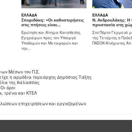
ΕΛΛΆΔΑ
ΕΛΛΆΔΑ
Σπυριδάκη: «Οι καθυστερήσεις
Ν. Ανδρουλάκης: Η 
στις πτήσεις είναι...
προστασία στη χώρ
Ερώτηση και Αίτημα Κατάθεσης
Στο Πόρτο Γερμενό μ
Εγγράφων προς τον Υπουργό
της Τετάρτης ο Πρόε
Υποδομών και Μεταφορών και
ΠΑΣΟΚ-Κινήματος Αλλ
την...
ιων Μέσων του Π.Σ.
 είχε η αρμόδια τομεάρχης Δημόσιας Τάξης
 ξύλα της θάλασσας
Oι όροι
α, τρένα και ΚΤΕΛ
ηλώσεων επιχειρήσεων και εργαζομένων