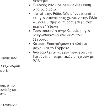
Δευτέρα
Εκλογές 2023: Δωρεάν η διέλευση
από τα διόδια
Φωτιά στην Ρόδο: Νέο μήνυμα από το
112 για εκκενώσεις χωριών στην Ρόδο
– Εγκλωβισμένοι πυροσβέστες στην
περιοχή Υψενή
Γυναικοκτονία στην Κω: Δίωξη για
ανθρωποκτονία εναντίον του
32χρονου
Καιρός: Επιστρέφουν τα 40άρια
μέχρι και το Σάββατο
Αναβάλλεται «μέχρι νεωτέρας» η
διασύνδεση ταμειακών μηχανών με
τησης που
POS
Αλέξανδρου
μών &
ση, στην
 καθώς και
 στα
ασταθούν οι