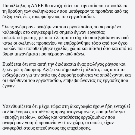
Παράλληλα, η ΔΑΕΕ θα αναζητήσει και την αιτία που προκάλεσε
τη θραύση των σωληνώσεων που μετέφεραν το προπάνιο από τις
δεξαμενές έως τους φούρνους του εργοστασίου.
Όπως ανέφεραν εργαζόμενοι του εργοστασίου, το περασμένο
καλοκαίρι στο συγκεκριμένο σημείο έγιναν εργασίας
ασφαλτόστρωσης, με αποτέλεσμα το σημείο που βρίσκονταν από
κάτω οι σωλήνες προπανίου να επιβαρύνθηκε τόσο από τον όγκο
υλικών που τοποθετήθηκε (χαλίκι, χώμα και πίσσα) όσο και από τα
βαριά μηχανήματα που πέρασαν από πάνω.
Εικάζεται ότι από αυτή την διαδικασία ένας σωλήνας ράγισε και
ξεκίνησε η διαρροή. Αξίζει να σημειωθεί μάλιστα, πως αυτό το
ενδεχόμενο για την αιτία της διαρροής φαίνεται να αποδέχονται και
οι υπεύθυνοι του εργοστασίου, επιβεβαιώνοντας τις εργασίες που
έγιναν.
Υπενθυμίζεται ότι μέχρι τώρα στη δικογραφία έχουν ήδη ενταχθεί
οι δύο ένορκες καταθέσεις πραγματογνωμόνων, που μιλούν για
«έκρηξη αερίου», καθώς και καταθέσεις εργαζομένων που
αναφέρουν «οσμή προπανίου» στον χώρο, οι οποίες είχαν
αναφερθεί στους υπεύθυνους της επιχείρησης.