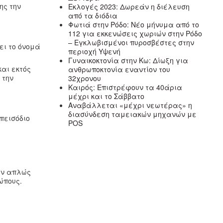
ης την
Εκλογές 2023: Δωρεάν η διέλευση
από τα διόδια
Φωτιά στην Ρόδο: Νέο μήνυμα από το
112 για εκκενώσεις χωριών στην Ρόδο
– Εγκλωβισμένοι πυροσβέστες στην
ει το όνομά
περιοχή Υψενή
Γυναικοκτονία στην Κω: Δίωξη για
και εκτός
ανθρωποκτονία εναντίον του
 την
32χρονου
Καιρός: Επιστρέφουν τα 40άρια
μέχρι και το Σάββατο
Αναβάλλεται «μέχρι νεωτέρας» η
διασύνδεση ταμειακών μηχανών με
πεισόδιο
POS
ταν απλώς
ώπους.