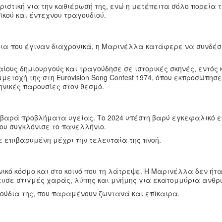
ιστική για την καθιέρωσή της, ενώ η μετέπειτα σόλο πορεία τ
κού και έντεχνου τραγουδιού.
δια που έγιναν διαχρονικά, η Μαρινέλλα κατάφερε να συνδέσ
ους δημιουργούς και τραγούδησε σε ιστορικές σκηνές, εντός 
ετοχή της στη Eurovision Song Contest 1974, όπου εκπροσώπησε
ηνικές παρουσίες στον θεσμό.
οβαρά προβλήματα υγείας. Το 2024 υπέστη βαρύ εγκεφαλικό ε
ου συγκλόνισε το πανελλήνιο.
 επιβαρυμένη μέχρι την τελευταία της πνοή.
νικό κόσμο και στο κοινό που τη λάτρεψε. Η Μαρινέλλα δεν ή
ευσε στιγμές χαράς, λύπης και μνήμης για εκατομμύρια ανθρ
γούδια της, που παραμένουν ζωντανά και επίκαιρα.