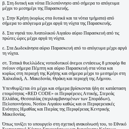
β. Στη δυτική και νότια Πελοπόννησο από σήμερα το απόγευμα
μέχρι το μεσημέρι της Παρασκευής.
γ. Στην Κρήτη (κυρίως στα δυτικά και τα νότια τμήματα) από
σήμερα το απόγευμα μέχρι αργά τη νύχτα της Παρασκευής.
δ. Στα νησιά του Ανατολικού Αιγαίου αύριο Παρασκευή από τις
πρώτες ώρες μέχρι αργά τη νύχτα.
ε. Στα Δωδεκάνησα αύριο Παρασκευή από το απόγευμα μέχρι αργά
τη νύχτα.
στ. Τοπικά θυελλώδεις νοτιοδυτικοί άνεμοι εντάσεως 8 μποφόρ θα
πνέουν σήμερα Πέμπτη και αύριο Παρασκευή στα νότια και
κυρίως στη περιοχή της Κρήτης και σήμερα μέχρι το μεσημέρι στη
Χαλκιδική, Α. Μακεδονία, Θράκη και περιοχή της Λήμνου.
Υπενθυμίζεται ότι μέχρι και σήμερα βρίσκονται ήδη σε κατάσταση
ετοιμότητας «RED CODE» οι Περιφέρειες Αττικής, Στερεάς
Ελλάδας, Θεσσαλίας (περιλαμβανομένων των Σποράδων),
Πελοποννήσου, Νοτίου Αιγαίου καθώς και οι Περιφερειακές
Ενότητες Ημαθίας και Πιερίας της Περιφέρειας Κεντρικής
Μακεδονίας.
Όπως τονίζει το υπουργείο στη σχετική ανακοίνωσή του, το Εθνικό