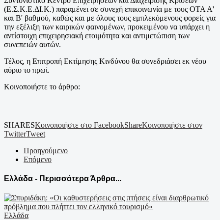
Συντονιστικό Κέντρο Επιχειρήσεων και Διαχείρισης Κρίσεων
(Ε.Σ.Κ.Ε.ΔΙ.Κ.) παραμένει σε συνεχή επικοινωνία με τους ΟΤΑ Α'
και Β' βαθμού, καθώς και με όλους τους εμπλεκόμενους φορείς για
την εξέλιξη των καιρικών φαινομένων, προκειμένου να υπάρχει η
αντίστοιχη επιχειρησιακή ετοιμότητα και αντιμετώπιση των
συνεπειών αυτών.
Τέλος, η Επιτροπή Εκτίμησης Κινδύνου θα συνεδριάσει εκ νέου
αύριο το πρωί.
Κοινοποιήστε το άρθρο:
SHARES
Κοινοποιήστε στο Facebook
Share
Κοινοποιήστε στον
Twitter
Tweet
Προηγούμενο
Επόμενο
Ελλάδα - Περισσότερα Άρθρα...
Ελλάδα