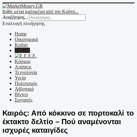
Κάθε μέρα καλημέρα από την Κρήτη...
Αναζήτηση...
Εναλλαγή πλοήγησης
Home
Οικονομικά
Κρήτη
Ελλάδα
Ε.Ε.
Κόσμος
Απόψεις
Τεχνολογία
Υγεία
Πολιτισμός
Αθλητικά
Βίντεο
Συνταγές
Καιρός: Από κόκκινο σε πορτοκαλί το
έκτακτο δελτίο – Πού αναμένονται
ισχυρές καταιγίδες