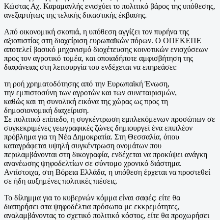
Κώστας Αχ. Καραμανλής ενισχύει το πολιτικό βάρος της υπόθεσης,
ανεξαρτήτως της τελικής δικαστικής έκβασης.
Από οικονομική σκοπιά, η υπόθεση αγγίζει τον πυρήνα της
αξιοπιστίας στη διαχείριση ευρωπαϊκών πόρων. Ο ΟΠΕΚΕΠΕ
αποτελεί βασικό μηχανισμό διοχέτευσης κοινοτικών ενισχύσεων
προς τον αγροτικό τομέα, και οποιαδήποτε αμφισβήτηση της
διαφάνειας στη λειτουργία του ενδέχεται να επηρεάσει:
τη ροή χρηματοδότησης από την Ευρωπαϊκή Ένωση,
την εμπιστοσύνη των αγροτών και των συνεταιρισμών,
καθώς και τη συνολική εικόνα της χώρας ως προς τη
δημοσιονομική διαχείριση.
Σε πολιτικό επίπεδο, η συγκέντρωση εμπλεκόμενων προσώπων σε
συγκεκριμένες γεωγραφικές ζώνες δημιουργεί ένα επιπλέον
πρόβλημα για τη Νέα Δημοκρατία. Στη Θεσσαλία, όπου
καταγράφεται υψηλή συγκέντρωση ονομάτων που
περιλαμβάνονται στη δικογραφία, ενδέχεται να προκύψει ανάγκη
ανανέωσης ψηφοδελτίων σε σύντομο χρονικό διάστημα.
Αντίστοιχα, στη Βόρεια Ελλάδα, η υπόθεση έρχεται να προστεθεί
σε ήδη αυξημένες πολιτικές πιέσεις.
Το δίλημμα για το κυβερνών κόμμα είναι σαφές: είτε θα
διατηρήσει στα ψηφοδέλτια πρόσωπα με εκκρεμότητες,
αναλαμβάνοντας το σχετικό πολιτικό κόστος, είτε θα προχωρήσει