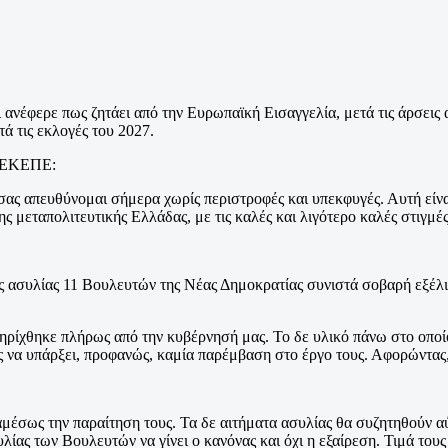
αι ανέφερε πως ζητάει από την Ευρωπαϊκή Εισαγγελία, μετά τις άρσεις
ά τις εκλογές του 2027.
ΟΠΕΚΕΠΕ:
ας απευθύνομαι σήμερα χωρίς περιστροφές και υπεκφυγές. Αυτή είν
ης μεταπολιτευτικής Ελλάδας, με τις καλές και λιγότερο καλές στιγμές
 ασυλίας 11 Βουλευτών της Νέας Δημοκρατίας συνιστά σοβαρή εξέλιξ
ρίχθηκε πλήρως από την κυβέρνησή μας. Το δε υλικό πάνω στο οποίο
ρίς να υπάρξει, προφανώς, καμία παρέμβαση στο έργο τους. Αφορώντας
μέσως την παραίτηση τους. Τα δε αιτήματα ασυλίας θα συζητηθούν αύ
ίας των Βουλευτών να γίνει ο κανόνας και όχι η εξαίρεση. Τιμά του