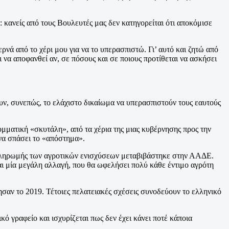
: κανείς από τους Βουλευτές μας δεν κατηγορείται ότι αποκόμισε
ερνά από το χέρι μου για να το υπερασπιστώ. Γι’ αυτό και ζητώ από
 να αποφανθεί αν, σε πόσους και σε ποιους προτίθεται να ασκήσει
ουν, συνεπώς, το ελάχιστο δικαίωμα να υπερασπιστούν τους εαυτούς
ματική «σκυτάλη», από τα χέρια της μιας κυβέρνησης προς την
 να σπάσει το «απόστημα».
πληρωμής των αγροτικών ενισχύσεων μεταβιβάστηκε στην ΑΑΔΕ.
ναι μία μεγάλη αλλαγή, που θα ωφελήσει πολύ κάθε έντιμο αγρότη
ησαν το 2019. Τέτοιες πελατειακές σχέσεις συνοδεύουν το ελληνικό
ό γραφείο και ισχυρίζεται πως δεν έχει κάνει ποτέ κάποια