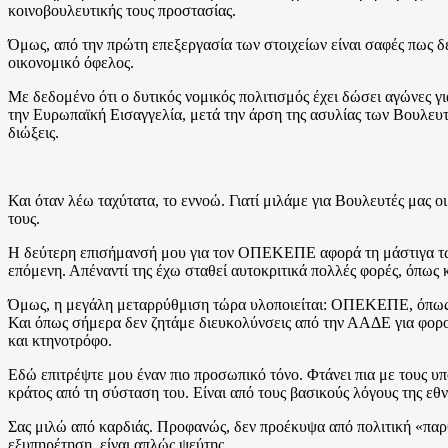
κοινοβουλευτικής τους προστασίας.
Όμως, από την πρώτη επεξεργασία των στοιχείων είναι σαφές πως δεν
οικονομικό όφελος.
Με δεδομένο ότι ο δυτικός νομικός πολιτισμός έχει δώσει αγώνες για
την Ευρωπαϊκή Εισαγγελία, μετά την άρση της ασυλίας των Βουλευτών
διώξεις.
Και όταν λέω ταχύτατα, το εννοώ. Γιατί μιλάμε για Βουλευτές μας 
τους.
Η δεύτερη επισήμανσή μου για τον ΟΠΕΚΕΠΕ αφορά τη μάστιγα των 
επόμενη. Απέναντί της έχω σταθεί αυτοκριτικά πολλές φορές, όπως κ
Όμως, η μεγάλη μεταρρύθμιση τώρα υλοποιείται: ΟΠΕΚΕΠΕ, όπως 
Και όπως σήμερα δεν ζητάμε διευκολύνσεις από την ΑΑΔΕ για φορολογ
και κτηνοτρόφο.
Εδώ επιτρέψτε μου έναν πιο προσωπικό τόνο. Φτάνει πια με τους υπ
κράτος από τη σύσταση του. Είναι από τους βασικούς λόγους της ε
Σας μιλώ από καρδιάς. Προφανώς, δεν προέκυψα από πολιτική «παρθε
εξυπηρέτηση, είναι απλώς ψεύτης.