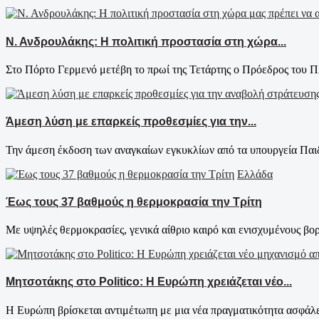
Ν. Ανδρουλάκης: Η πολιτική προστασία στη χώρα...
Στο Πόρτο Γερμενό μετέβη το πρωί της Τετάρτης ο Πρόεδρος του 
Άμεση λύση με επαρκείς προθεσμίες για την...
Την άμεση έκδοση των αναγκαίων εγκυκλίων από τα υπουργεία Παιδε
Ελλάδα
Έως τους 37 βαθμούς η θερμοκρασία την Τρίτη
Με υψηλές θερμοκρασίες, γενικά αίθριο καιρό και ενισχυμένους βορι
Μητσοτάκης στο Politico: Η Ευρώπη χρειάζεται νέο...
Η Ευρώπη βρίσκεται αντιμέτωπη με μια νέα πραγματικότητα ασφάλει