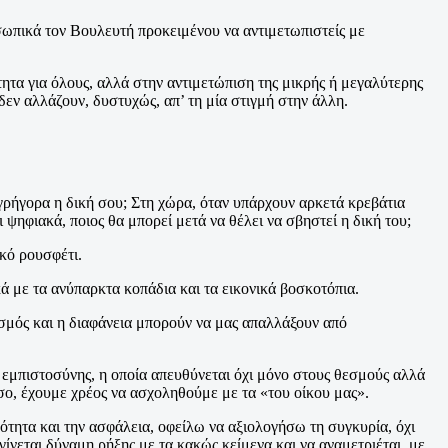
σωπικά τον Βουλευτή προκειμένου να αντιμετωπιστείς με
τα για όλους, αλλά στην αντιμετώπιση της μικρής ή μεγαλύτερης
δεν αλλάζουν, δυστυχώς, απ’ τη μία στιγμή στην άλλη.
ο γρήγορα η δική σου; Στη χώρα, όταν υπάρχουν αρκετά κρεβάτια
ι ψηφιακά, ποιος θα μπορεί μετά να θέλει να σβηστεί η δική του;
ικό ρουσφέτι.
ά με τα ανύπαρκτα κοπάδια και τα εικονικά βοσκοτόπια.
ισμός και η διαφάνεια μπορούν να μας απαλλάξουν από
η εμπιστοσύνης, η οποία απευθύνεται όχι μόνο στους θεσμούς αλλά
σο, έχουμε χρέος να ασχοληθούμε με τα «του οίκου μας».
τητα και την ασφάλεια, οφείλω να αξιολογήσω τη συγκυρία, όχι
ίνεται δύναμη ρήξης με τα κακώς κείμενα και να αναμετριέται, με