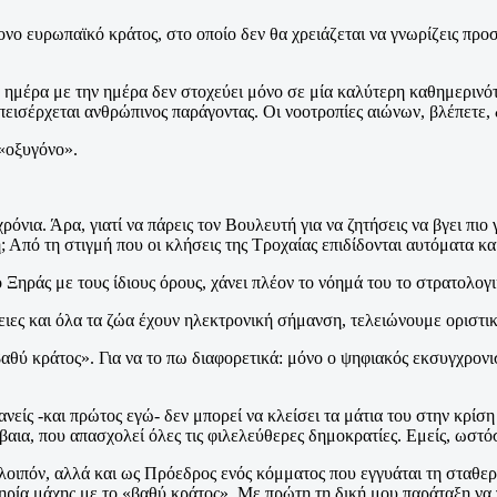
ο ευρωπαϊκό κράτος, στο οποίο δεν θα χρειάζεται να γνωρίζεις προ
μέρα με την ημέρα δεν στοχεύει μόνο σε μία καλύτερη καθημερινότη
πεισέρχεται ανθρώπινος παράγοντας. Οι νοοτροπίες αιώνων, βλέπετε, 
 «οξυγόνο».
ρόνια. Άρα, γιατί να πάρεις τον Βουλευτή για να ζητήσεις να βγει πι
; Από τη στιγμή που οι κλήσεις της Τροχαίας επιδίδονται αυτόματα κα
 Ξηράς με τους ίδιους όρους, χάνει πλέον το νόημά του το στρατολογ
ιες και όλα τα ζώα έχουν ηλεκτρονική σήμανση, τελειώνουμε οριστικ
«βαθύ κράτος». Για να το πω διαφορετικά: μόνο ο ψηφιακός εκσυγχρον
νείς -και πρώτος εγώ- δεν μπορεί να κλείσει τα μάτια του στην κρίσ
αια, που απασχολεί όλες τις φιλελεύθερες δημοκρατίες. Εμείς, ωστό
οιπόν, αλλά και ως Πρόεδρος ενός κόμματος που εγγυάται τη σταθερό
ηρία μάχης με το «βαθύ κράτος». Με πρώτη τη δική μου παράταξη να γ