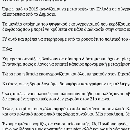
Όμως, από το 2019 αγωνίζομαι να μετατρέψω την Ελλάδα σε σύγχρον
αξιοπρέπεια από το Δημόσιο.
Το μεγάλο στοίχημα του ψηφιακού εκσυγχρονισμού που κερδίζουμε η
διαφθοράς που μπορεί να κρύβεται σε κάθε διαδικασία στην οποία υ
Γι’ αυτό και πρέπει να στερήσουμε από το ρουσφέτι το πολιτικό του
Πώς;
Σήμερα οι συντάξεις βγαίνουν σε σύντομο διάστημα και όχι σε τρία χ
Εντατικής, ποιος ο λόγος να απαιτεί κάποιος προνομιακή μεταχείριση
Τώρα που η θητεία εκσυγχρονίζεται και όλοι υπηρετούν στον Στρατό
Κι όταν, όπως δρομολογούμε, δορυφόροι καταγράφουν τις καλλιέργε
Όλες αυτές είναι πολιτικές που υλοποιούνται ήδη και αλλάζουν το 
ξεπερασμένες πρακτικές που δεν χωρούν στον 21ο αιώνα.
Τέλος, το τρίτο μου σχόλιο αφορά το πολιτικό σύστημα συνολικά. Κα
και στο πολιτικό προσωπικό της χώρας συνολικά. Μία πρόκληση, βέβ
Έχουμε φτάσει, νομίζω, σε ένα σημείο καμπής. Ως Πρωθυπουργός, λ
μόνο ως δίδαγμα μιας αρνητικής εμπειρίας αλλά και ως μία νέα αφετ