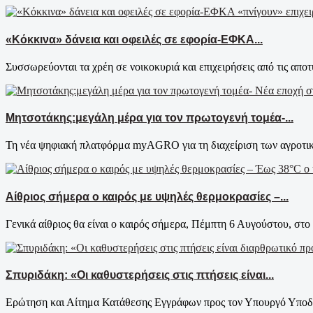
«Κόκκινα» δάνεια και οφειλές σε εφορία-ΕΦΚΑ...
Συσσωρεύονται τα χρέη σε νοικοκυριά και επιχειρήσεις από τις αποτυ
Μητσοτάκης:μεγάλη μέρα για τον πρωτογενή τομέα-...
Τη νέα ψηφιακή πλατφόρμα myAGRO για τη διαχείριση των αγροτικ
Αίθριος σήμερα ο καιρός με υψηλές θερμοκρασίες –...
Γενικά αίθριος θα είναι ο καιρός σήμερα, Πέμπτη 6 Αυγούστου, στο 
Σπυριδάκη: «Οι καθυστερήσεις στις πτήσεις είναι...
Ερώτηση και Αίτημα Κατάθεσης Εγγράφων προς τον Υπουργό Υποδο