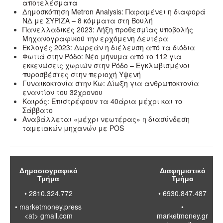
αποτελέσματα
Δημοσκόπηση Metron Analysis: Παραμένει η διαφορά
ΝΔ με ΣΥΡΙΖΑ – 8 κόμματα στη Βουλή
Πανελλαδικές 2023: Λήξη προθεσμίας υποβολής
Μηχανογραφικού την ερχόμενη Δευτέρα
Εκλογές 2023: Δωρεάν η διέλευση από τα διόδια
Φωτιά στην Ρόδο: Νέο μήνυμα από το 112 για
εκκενώσεις χωριών στην Ρόδο – Εγκλωβισμένοι
πυροσβέστες στην περιοχή Υψενή
Γυναικοκτονία στην Κω: Δίωξη για ανθρωποκτονία
εναντίον του 32χρονου
Καιρός: Επιστρέφουν τα 40άρια μέχρι και το
Σάββατο
Αναβάλλεται «μέχρι νεωτέρας» η διασύνδεση
ταμειακών μηχανών με POS
Δημοσιογραφικό
Διαφημιστικό
Τμήμα
Τμήμα
• 2810.324.772
• 6930.847.487
•
marketmoney.press
•
<at> gmail.com
marketmoney.gr