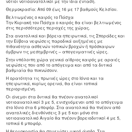
νότιοι νοτιοανατολικοί με την ίδια ένταση.
Θερμοκρασία: Από 09 έως 16 με 17 βαθμούς Κελσίου.
Βελτιωμένος ο καιρός το Πάσχα
Την Κυριακή του Πάσχα ο καιρός θα είναι βελτιωμένος
στις περισσότερες περιοχές της χώρας.
Στα ανατολικά και βόρεια ηπειρωτικά, τις Σποράδες και
την Εύβοια νεφώσεις παροδικά αυξημένες με
πιθανότητα ασθενών τοπικών βροχών ή πρόσκαιρων
όμβρων τις μεσημβρινές – απογευματινές ώρες.
Στην υπόλοιπη χώρα γενικά αίθριος καιρός με αραιές
νεφώσεις που από το απόγευμα και από τα δυτικά
βαθμιαία θα πυκνώσουν.
Η ορατότητα τις πρωινές ώρες στο Ιόνιο και τα
ηπειρωτικά, κυρίως ορεινά, θα είναι τοπικά
περιορισμένη.
Οι άνεμοι στα δυτικά θα πνέουν ανατολικοί
νοτιοανατολικοί 3 με 5, ενισχυόμενοι από το απόγευμα
στο Ιόνιο στα 6 μποφόρ. Στα ανατολικά θα πνέουν από
ανατολικές διευθύνσεις 3 με 5 και μόνο στο
νοτιοανατολικό Αιγαίο θα πνέουν βορειοδυτικοί 4 με 5,
τοπικά 6 μποφόρ.
Η θερμοκρασία θα σημειώσει μικρή άνοδο. Στα