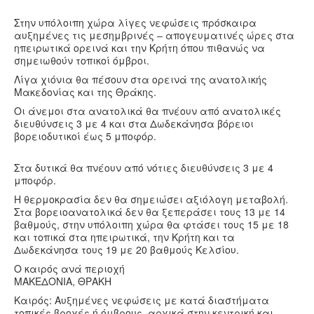
Στην υπόλοιπη χώρα λίγες νεφώσεις πρόσκαιρα
αυξημένες τις μεσημβρινές – απογευματινές ώρες στα
ηπειρωτικά ορεινά και την Κρήτη όπου πιθανώς να
σημειωθούν τοπικοί όμβροι.
Λίγα χιόνια θα πέσουν στα ορεινά της ανατολικής
Μακεδονίας και της Θράκης.
Οι άνεμοι στα ανατολικά θα πνέουν από ανατολικές
διευθύνσεις 3 με 4 και στα Δωδεκάνησα βόρειοι
βορειοδυτικοί έως 5 μποφόρ.
Στα δυτικά θα πνέουν από νότιες διευθύνσεις 3 με 4
μποφόρ.
Η θερμοκρασία δεν θα σημειώσει αξιόλογη μεταβολή.
Στα βορειοανατολικά δεν θα ξεπεράσει τους 13 με 14
βαθμούς, στην υπόλοιπη χώρα θα φτάσει τους 15 με 18
και τοπικά στα ηπειρωτικά, την Κρήτη και τα
Δωδεκάνησα τους 19 με 20 βαθμούς Κελσίου.
Ο καιρός ανά περιοχή
ΜΑΚΕΔΟΝΙΑ, ΘΡΑΚΗ
Καιρός: Αυξημένες νεφώσεις με κατά διαστήματα
τοπικές βροχές ή όμβρους, αρχικά στην κεντρική και