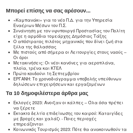
Μπορεί επίσης να σας αρέσουν...
«Καμπανάκι» για το νέο Π.Δ. για την Υπηρεσία
Εναέριων Μέσων του Π.Σ.
Συνάντηση με τον υφυπουργό Προστασίας του Πολίτη
είχε η αρμόδια τομεάρχης Δημόσιας Τάξης
Ο απόστρατος πιλότος μηχανικός που δίνει ζωή στα
ξύλα της θάλασσας
Με πιστούς από σήμερα οι Λειτουργίες στους ναούς –
Oι όροι
Μετακινήσεις: Οι νέοι κανόνες για αεροπλάνα,
πλοία, τρένα και ΚΤΕΛ
Πρώτο κουδούνι 1η Σεπτεμβρίου
ΕΡΓΑΝΗ: Το χρονοδιάγραμμα υποβολής υπεύθυνων
δηλώσεων επιχειρήσεων και εργαζομένων
Τα 10 δημοφιλέστερα άρθρα μας
Εκλογές 2023: Άνοιξαν οι κάλπες – Όλα όσα πρέπει
να ξέρετε
Έκτακτο δελτίο επιδείνωσης του καιρού: Καταιγίδες
με βροχές και χαλάζι - Ποιες περιοχές
επηρεάζονται
Κοινωνικός Τουρισμός 2023: Πότε θα ανακοινωθούν τα