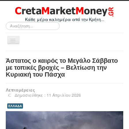
Κάθε μέρα καλημέρα από την Κρήτη...
Αναζήτηση...
Εναλλαγή
πλοήγησης
Home
Άστατος ο καιρός το Μεγάλο Σάββατο
Οικονομικά
με τοπικές βροχές – Βελτίωση την
Κυριακή του Πάσχα
Κρήτη
Ελλάδα
Λεπτομέρειες
Ε.Ε.
Δημοσιεύθηκε : 11 Απριλίου 2026
Κόσμος
ΕΛΛΑΔΑ
Απόψεις
Τεχνολογία