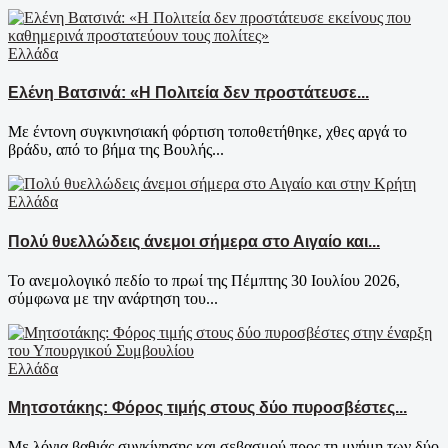
Ελλάδα
Ελένη Βατσινά: «Η Πολιτεία δεν προστάτευσε...
Με έντονη συγκινησιακή φόρτιση τοποθετήθηκε, χθες αργά το
βράδυ, από το βήμα της Βουλής...
Ελλάδα
Πολύ θυελλώδεις άνεμοι σήμερα στο Αιγαίο και...
Το ανεμολογικό πεδίο το πρωί της Πέμπτης 30 Ιουλίου 2026,
σύμφωνα με την ανάρτηση του...
Ελλάδα
Μητσοτάκης: Φόρος τιμής στους δύο πυροσβέστες...
Με λόγια βαθιάς συγκίνησης και σεβασμού προς τη μνήμη των δύο