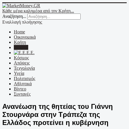
Κάθε μέρα καλημέρα από την Κρήτη...
Αναζήτηση...
Εναλλαγή πλοήγησης
Home
Οικονομικά
Κρήτη
Ελλάδα
Ε.Ε.
Κόσμος
Απόψεις
Τεχνολογία
Υγεία
Πολιτισμός
Αθλητικά
Βίντεο
Συνταγές
Ανανέωση της θητείας του Γιάννη
Στουρνάρα στην Τράπεζα της
Ελλάδος προτείνει η κυβέρνηση