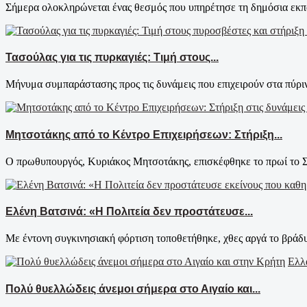
Σήμερα ολοκληρώνεται ένας θεσμός που υπηρέτησε τη δημόσια εκπα
Τασούλας για τις πυρκαγιές: Τιμή στους...
Μήνυμα συμπαράστασης προς τις δυνάμεις που επιχειρούν στα πύρινα
Μητσοτάκης από το Κέντρο Επιχειρήσεων: Στήριξη...
Ο πρωθυπουργός, Κυριάκος Μητσοτάκης, επισκέφθηκε το πρωί το Συ
Ελένη Βατσινά: «Η Πολιτεία δεν προστάτευσε...
Με έντονη συγκινησιακή φόρτιση τοποθετήθηκε, χθες αργά το βράδυ
Ελλ
Πολύ θυελλώδεις άνεμοι σήμερα στο Αιγαίο και...