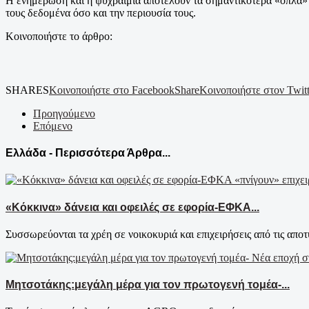
Η ενημέρωση και η ψυχραιμία αποτελούν τα σημαντικότερα «όπλα» απ
τους δεδομένα όσο και την περιουσία τους.
Κοινοποιήστε το άρθρο:
SHARES
Κοινοποιήστε στο Facebook
Share
Κοινοποιήστε στον Twitt
Προηγούμενο
Επόμενο
Ελλάδα - Περισσότερα Άρθρα...
«Κόκκινα» δάνεια και οφειλές σε εφορία-ΕΦΚΑ...
Συσσωρεύονται τα χρέη σε νοικοκυριά και επιχειρήσεις από τις αποτυ
Μητσοτάκης:μεγάλη μέρα για τον πρωτογενή τομέα-...