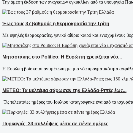
Την άμεση έκδοση των αναγκαίων εγκυκλίων από τα υπουργεία Παιδε
Ελλάδα
Έως τους 37 βαθμούς η θερμοκρασία την Τρίτη
Με υψηλές θερμοκρασίες, γενικά αίθριο καιρό και ενισχυμένους βορι
Μητσοτάκης στο Politico: Η Ευρώπη χρειάζεται νέο...
Η Ευρώπη βρίσκεται αντιμέτωπη με μια νέα πραγματικότητα ασφάλει
ΜΕΤΕΟ: Τα μελτέμια σάρωσαν την Ελλάδα-Ριπές έως...
Τις τελευταίες ημέρες του Ιουλίου καταγράφηκε ένα από τα ισχυρότε
Ελλάδα
Πυρκαγιές: 33 συλλήψεις μέσα σε πέντε ημέρες