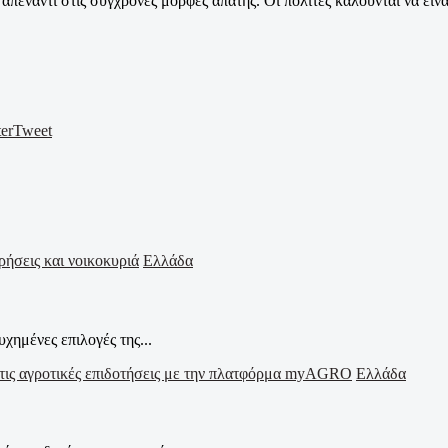
έναντι στις σύγχρονες μορφές απάτης. Οι πολίτες καλούνται να είνα
er
Tweet
Ελλάδα
χημένες επιλογές της...
Ελλάδα