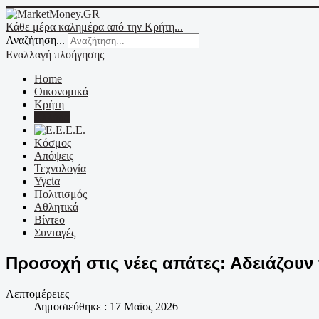
Κάθε μέρα καλημέρα από την Κρήτη...
Αναζήτηση...
Εναλλαγή πλοήγησης
Home
Οικονομικά
Κρήτη
Ελλάδα
Ε.Ε.
Κόσμος
Απόψεις
Τεχνολογία
Υγεία
Πολιτισμός
Αθλητικά
Βίντεο
Συνταγές
Προσοχή στις νέες απάτες: Αδειάζου
Λεπτομέρειες
Δημοσιεύθηκε : 17 Μαϊος 2026