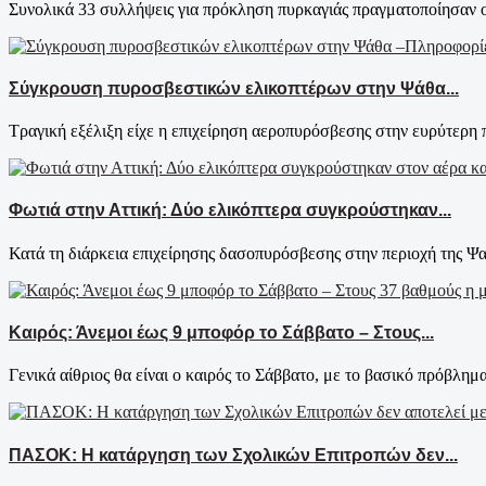
Συνολικά 33 συλλήψεις για πρόκληση πυρκαγιάς πραγματοποίησαν οι 
Σύγκρουση πυροσβεστικών ελικοπτέρων στην Ψάθα...
Τραγική εξέλιξη είχε η επιχείρηση αεροπυρόσβεσης στην ευρύτερη π
Φωτιά στην Αττική: Δύο ελικόπτερα συγκρούστηκαν...
Κατά τη διάρκεια επιχείρησης δασοπυρόσβεσης στην περιοχή της Ψα
Καιρός: Άνεμοι έως 9 μποφόρ το Σάββατο – Στους...
Γενικά αίθριος θα είναι ο καιρός το Σάββατο, με το βασικό πρόβλημ
ΠΑΣΟΚ: Η κατάργηση των Σχολικών Επιτροπών δεν...