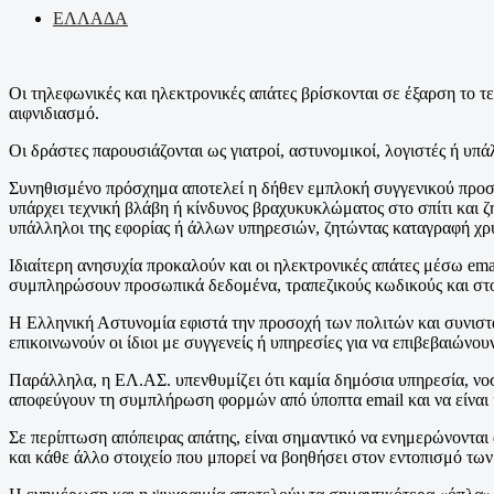
ΕΛΛΑΔΑ
Οι τηλεφωνικές και ηλεκτρονικές απάτες βρίσκονται σε έξαρση το τ
αιφνιδιασμό.
Οι δράστες παρουσιάζονται ως γιατροί, αστυνομικοί, λογιστές ή υπ
Συνηθισμένο πρόσχημα αποτελεί η δήθεν εμπλοκή συγγενικού προσώπ
υπάρχει τεχνική βλάβη ή κίνδυνος βραχυκυκλώματος στο σπίτι και 
υπάλληλοι της εφορίας ή άλλων υπηρεσιών, ζητώντας καταγραφή χ
Ιδιαίτερη ανησυχία προκαλούν και οι ηλεκτρονικές απάτες μέσω ema
συμπληρώσουν προσωπικά δεδομένα, τραπεζικούς κωδικούς και στοι
Η Ελληνική Αστυνομία εφιστά την προσοχή των πολιτών και συνιστά
επικοινωνούν οι ίδιοι με συγγενείς ή υπηρεσίες για να επιβεβαιώνο
Παράλληλα, η ΕΛ.ΑΣ. υπενθυμίζει ότι καμία δημόσια υπηρεσία, νοσ
αποφεύγουν τη συμπλήρωση φορμών από ύποπτα email και να είναι ι
Σε περίπτωση απόπειρας απάτης, είναι σημαντικό να ενημερώνονται 
και κάθε άλλο στοιχείο που μπορεί να βοηθήσει στον εντοπισμό τω