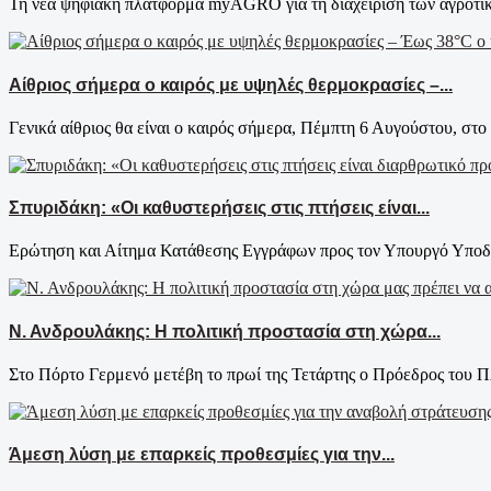
Τη νέα ψηφιακή πλατφόρμα myAGRO για τη διαχείριση των αγροτικ
Αίθριος σήμερα ο καιρός με υψηλές θερμοκρασίες –...
Γενικά αίθριος θα είναι ο καιρός σήμερα, Πέμπτη 6 Αυγούστου, στο 
Σπυριδάκη: «Οι καθυστερήσεις στις πτήσεις είναι...
Ερώτηση και Αίτημα Κατάθεσης Εγγράφων προς τον Υπουργό Υποδο
Ν. Ανδρουλάκης: Η πολιτική προστασία στη χώρα...
Στο Πόρτο Γερμενό μετέβη το πρωί της Τετάρτης ο Πρόεδρος του 
Άμεση λύση με επαρκείς προθεσμίες για την...