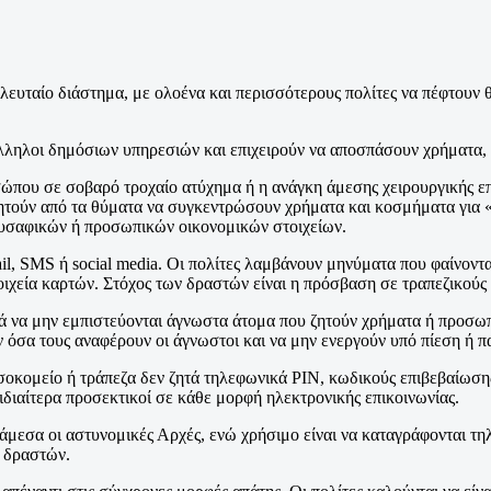
ελευταίο διάστημα, με ολοένα και περισσότερους πολίτες να πέφτουν 
άλληλοι δημόσιων υπηρεσιών και επιχειρούν να αποσπάσουν χρήματα, 
ου σε σοβαρό τροχαίο ατύχημα ή η ανάγκη άμεσης χειρουργικής επέμ
ζητούν από τα θύματα να συγκεντρώσουν χρήματα και κοσμήματα για «
ρυσαφικών ή προσωπικών οικονομικών στοιχείων.
il, SMS ή social media. Οι πολίτες λαμβάνουν μηνύματα που φαίνοντ
χεία καρτών. Στόχος των δραστών είναι η πρόσβαση σε τραπεζικούς
 να μην εμπιστεύονται άγνωστα άτομα που ζητούν χρήματα ή προσωπικ
υν όσα τους αναφέρουν οι άγνωστοι και να μην ενεργούν υπό πίεση ή π
οκομείο ή τράπεζα δεν ζητά τηλεφωνικά PIN, κωδικούς επιβεβαίωσης 
διαίτερα προσεκτικοί σε κάθε μορφή ηλεκτρονικής επικοινωνίας.
άμεσα οι αστυνομικές Αρχές, ενώ χρήσιμο είναι να καταγράφονται τηλ
ν δραστών.