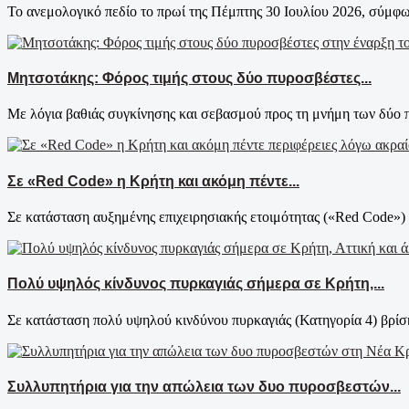
Το ανεμολογικό πεδίο το πρωί της Πέμπτης 30 Ιουλίου 2026, σύμφω
Μητσοτάκης: Φόρος τιμής στους δύο πυροσβέστες...
Με λόγια βαθιάς συγκίνησης και σεβασμού προς τη μνήμη των δύο 
Σε «Red Code» η Κρήτη και ακόμη πέντε...
Σε κατάσταση αυξημένης επιχειρησιακής ετοιμότητας («Red Code») έ
Πολύ υψηλός κίνδυνος πυρκαγιάς σήμερα σε Κρήτη,...
Σε κατάσταση πολύ υψηλού κινδύνου πυρκαγιάς (Κατηγορία 4) βρίσκ
Συλλυπητήρια για την απώλεια των δυο πυροσβεστών...