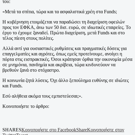
του:
«Μετά τα σπίτια, τώρα και τα ασφαλιστικά χρέη στα Funds;
Η κυβέρνηση ετοιμάζεται να παραδώσει τη διαχείριση οφειλών
προς τον ΕΦΚΑ, άνω των 50 δισ. ευρώ, σε ιδιωτικές εταιρείες. Το
έργο το έχουμε ξαναδεί. Πρώτα διαχείριση, μετά Funds και στο
τέλος πίεση στους πολίτες.
Αλλά αντί για ουσιαστικές ρυθμίσεις και πραγματικές δόσεις για
επαγγελματίες και αγρότες, όπως εμείς προτείνουμε, ανοίγει η
πόρτα στις εισπρακτικές. Όσοι κράτησαν όρθια την οικονομία μέσα
σε μνημόνια, πανδημία και ακρίβεια, τώρα κινδυνεύουν να
βρεθούν ξανά στο στόχαστρο.
Η κοινωνία ζητά λύσεις. Όχι άλλο ξεπούλημα ευθύνης σε ιδιώτες
και Funds.
Εσύ αλήθεια ακόμα τους εμπιστεύεσαι;».
Κοινοποιήστε το άρθρο:
SHARES
Κοινοποιήστε στο Facebook
Share
Κοινοποιήστε στον