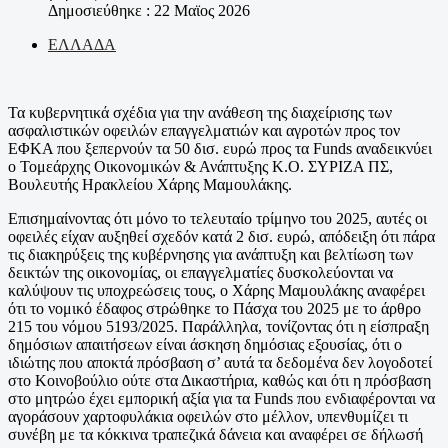
Δημοσιεύθηκε : 22 Μαϊος 2026
ΕΛΛΑΔΑ
Τα κυβερνητικά σχέδια για την ανάθεση της διαχείρισης των
ασφαλιστικών οφειλών επαγγελματιών και αγροτών προς τον
ΕΦΚΑ που ξεπερνούν τα 50 δισ. ευρώ προς τα Funds αναδεικνύει
ο Τομεάρχης Οικονομικών & Ανάπτυξης Κ.Ο. ΣΥΡΙΖΑ ΠΣ,
Βουλευτής Ηρακλείου Χάρης Μαμουλάκης.
Επισημαίνοντας ότι μόνο το τελευταίο τρίμηνο του 2025, αυτές οι
οφειλές είχαν αυξηθεί σχεδόν κατά 2 δισ. ευρώ, απόδειξη ότι πάρα
τις διακηρύξεις της κυβέρνησης για ανάπτυξη και βελτίωση των
δεικτών της οικονομίας, οι επαγγελματίες δυσκολεύονται να
καλύψουν τις υποχρεώσεις τους, ο Χάρης Μαμουλάκης αναφέρει
ότι το νομικό έδαφος στρώθηκε το Πάσχα του 2025 με το άρθρο
215 του νόμου 5193/2025. Παράλληλα, τονίζοντας ότι η είσπραξη
δημόσιων απαιτήσεων είναι άσκηση δημόσιας εξουσίας, ότι ο
ιδιώτης που αποκτά πρόσβαση σ’ αυτά τα δεδομένα δεν λογοδοτεί
στο Κοινοβούλιο ούτε στα Δικαστήρια, καθώς και ότι η πρόσβαση
στο μητρώο έχει εμπορική αξία για τα Funds που ενδιαφέρονται να
αγοράσουν χαρτοφυλάκια οφειλών στο μέλλον, υπενθυμίζει τι
συνέβη με τα κόκκινα τραπεζικά δάνεια και αναφέρει σε δήλωσή