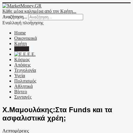
Κάθε μέρα καλημέρα από την Κρήτη...
Αναζήτηση...
Εναλλαγή πλοήγησης
Home
Οικονομικά
Κρήτη
Ελλάδα
Ε.Ε.
Κόσμος
Απόψεις
Τεχνολογία
Υγεία
Πολιτισμός
Αθλητικά
Βίντεο
Συνταγές
Χ.Μαμουλάκης:Στα Funds και τα
ασφαλιστικά χρέη;
Λεπτομέρειες