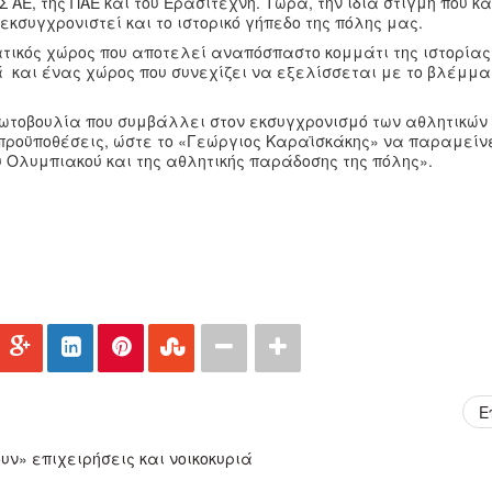
 ΑΕ, της ΠΑΕ και του Ερασιτέχνη. Τώρα, την ίδια στιγμή που κ
κσυγχρονιστεί και το ιστορικό γήπεδο της πόλης μας.
ικός χώρος που αποτελεί αναπόσπαστο κομμάτι της ιστορίας 
ά και ένας χώρος που συνεχίζει να εξελίσσεται με το βλέμμα
πρωτοβουλία που συμβάλλει στον εκσυγχρονισμό των αθλητικών
ς προϋποθέσεις, ώστε το «Γεώργιος Καραϊσκάκης» να παραμείν
 Ολυμπιακού και της αθλητικής παράδοσης της πόλης».
Ε