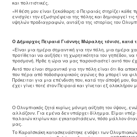
και πολιτιστικές.
«Η θέση μου είναι ξεκάθαρη: ο Πειραιάς στηρίζει κάθε
ενισχύει την εξωστρέφεια της πόλης και δημιουργεί τι
υψηλών προδιαγραφών, αντάξιο της ιστορίας του Ολυμπι
Ο Δήμαρχος Πειραιά Γιάννης Μώραλης τόνισε, κατά τ
«Είναι μια ημέρα σημαντική για την πόλη, μια ημέρα χ
προτίθεται να αυξήσει τη χωρητικότητα του γηπέδου, να
προσμονή. Ήρθε η ώρα να μας παρουσιαστεί αυτό που έχε
Αυτό που είναι σημαντικό για την πόλη είναι ότι θα απ
που πέρα από ποδοσφαιρικούς αγώνες θα μπορεί να φιλο
Πρόκειται για μια επένδυση που, κατά την άποψή μου, θ
έχει γίνει ποτέ στον Πειραιά και γίνεται εξ ολοκλήρου 
Ο Ολυμπιακός ζητά κυρίως μόνιμη αύξηση του ύψους, ενώ
αλλάζουν. Για εμένα δεν υπάρχει δίλημμα. Είμαι υπέρ
παλαιών κτιρίων και εγκαταστάσεων, πόσο μάλλον όταν
μας.
Το Καραϊσκάκη κατασκευάστηκε ενόψει των Ολυμπιακών 