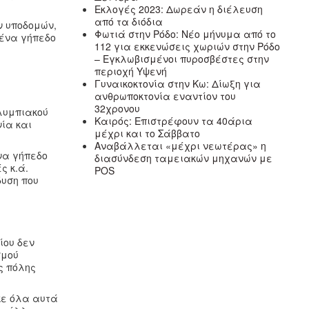
Εκλογές 2023: Δωρεάν η διέλευση
από τα διόδια
ν υποδομών,
Φωτιά στην Ρόδο: Νέο μήνυμα από το
 ένα γήπεδο
112 για εκκενώσεις χωριών στην Ρόδο
– Εγκλωβισμένοι πυροσβέστες στην
περιοχή Υψενή
Γυναικοκτονία στην Κω: Δίωξη για
ανθρωποκτονία εναντίον του
32χρονου
Ολυμπιακού
Καιρός: Επιστρέφουν τα 40άρια
νία και
μέχρι και το Σάββατο
Αναβάλλεται «μέχρι νεωτέρας» η
ένα γήπεδο
διασύνδεση ταμειακών μηχανών με
ς κ.ά.
POS
δυση που
ίου δεν
σμού
ς πόλης
κε όλα αυτά