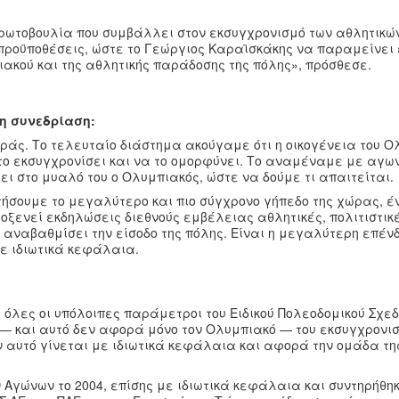
 πρωτοβουλία που συμβάλλει στον εκσυγχρονισμό των αθλητικώ
ς προϋποθέσεις, ώστε το Γεώργιος Καραϊσκάκης να παραμείνει
ακού και της αθλητικής παράδοσης της πόλης», πρόσθεσε.
η συνεδρίαση:
αράς. Το τελευταίο διάστημα ακούγαμε ότι η οικογένεια του 
 το εκσυγχρονίσει και να το ομορφύνει. Το αναμέναμε με αγω
ι στο μυαλό του ο Ολυμπιακός, ώστε να δούμε τι απαιτείται.
οκτήσουμε το μεγαλύτερο και πιο σύγχρονο γήπεδο της χώρας, 
ξενεί εκδηλώσεις διεθνούς εμβέλειας αθλητικές, πολιτιστικέ
α αναβαθμίσει την είσοδο της πόλης. Είναι η μεγαλύτερη επέν
με ιδιωτικά κεφάλαια.
 όλες οι υπόλοιπες παράμετροι του Ειδικού Πολεοδομικού Σχεδ
 — και αυτό δεν αφορά μόνο τον Ολυμπιακό — του εκσυγχρονι
 αυτό γίνεται με ιδιωτικά κεφάλαια και αφορά την ομάδα τη
Αγώνων το 2004, επίσης με ιδιωτικά κεφάλαια και συντηρήθη