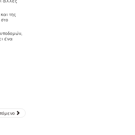
αι άλλες
και της
 στο
 υποδομών,
ει ένα
πόμενο