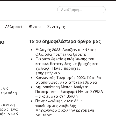
Αναζήτηση...
Αθλητικά
Βίντεο
Συνταγές
ιο
Τα 10 δημοφιλέστερα άρθρα μας
Εκλογές 2023: Άνοιξαν οι κάλπες –
Όλα όσα πρέπει να ξέρετε
Έκτακτο δελτίο επιδείνωσης του
καιρού: Καταιγίδες με βροχές και
χαλάζι - Ποιες περιοχές
επηρεάζονται
Κοινωνικός Τουρισμός 2023: Πότε θα
ανακοινωθούν τα αποτελέσματα
Δημοσκόπηση Metron Analysis:
ούλιο
Παραμένει η διαφορά ΝΔ με ΣΥΡΙΖΑ
 την πόλη
– 8 κόμματα στη Βουλή
Πανελλαδικές 2023: Λήξη
ημαντική
προθεσμίας υποβολής
ώρας, ένα
Μηχανογραφικού την ερχόμενη
κές, αλλά
Δευτέρα