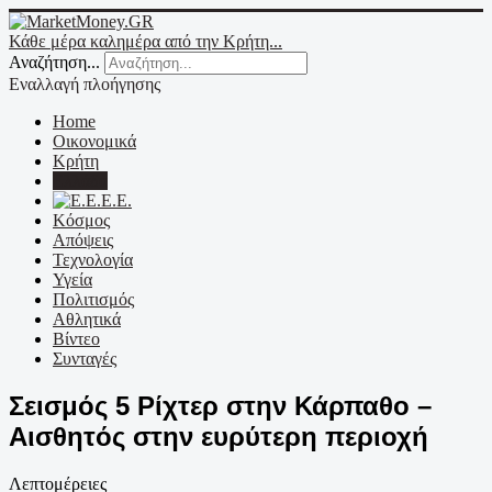
Κάθε μέρα καλημέρα από την Κρήτη...
Αναζήτηση...
Εναλλαγή πλοήγησης
Home
Οικονομικά
Κρήτη
Ελλάδα
Ε.Ε.
Κόσμος
Απόψεις
Τεχνολογία
Υγεία
Πολιτισμός
Αθλητικά
Βίντεο
Συνταγές
Σεισμός 5 Ρίχτερ στην Κάρπαθο –
Αισθητός στην ευρύτερη περιοχή
Λεπτομέρειες