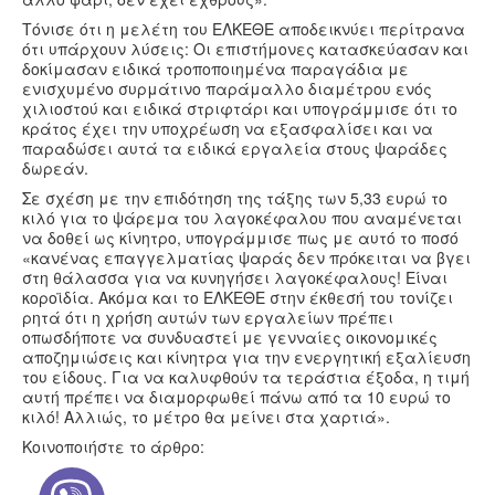
Τόνισε ότι η μελέτη του ΕΛΚΕΘΕ αποδεικνύει περίτρανα
ότι υπάρχουν λύσεις: Οι επιστήμονες κατασκεύασαν και
δοκίμασαν ειδικά τροποποιημένα παραγάδια με
ενισχυμένο συρμάτινο παράμαλλο διαμέτρου ενός
χιλιοστού και ειδικά στριφτάρι και υπογράμμισε ότι το
κράτος έχει την υποχρέωση να εξασφαλίσει και να
παραδώσει αυτά τα ειδικά εργαλεία στους ψαράδες
δωρεάν.
Σε σχέση με την επιδότηση της τάξης των 5,33 ευρώ το
κιλό για το ψάρεμα του λαγοκέφαλου που αναμένεται
να δοθεί ως κίνητρο, υπογράμμισε πως με αυτό το ποσό
«κανένας επαγγελματίας ψαράς δεν πρόκειται να βγει
στη θάλασσα για να κυνηγήσει λαγοκέφαλους! Είναι
κοροϊδία. Ακόμα και το ΕΛΚΕΘΕ στην έκθεσή του τονίζει
ρητά ότι η χρήση αυτών των εργαλείων πρέπει
οπωσδήποτε να συνδυαστεί με γενναίες οικονομικές
αποζημιώσεις και κίνητρα για την ενεργητική εξαλίευση
του είδους. Για να καλυφθούν τα τεράστια έξοδα, η τιμή
αυτή πρέπει να διαμορφωθεί πάνω από τα 10 ευρώ το
κιλό! Αλλιώς, το μέτρο θα μείνει στα χαρτιά».
Κοινοποιήστε το άρθρο: