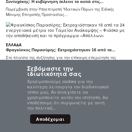
Συντυχάκης: Η κυβέρνηση έκλεινε τα αυτιά στις...
Παρέμβαση στην Υποεπιτροπή Υδατικών Πόρων της Ειδικής
Μόνιμης Επιτροπής Προστασίας...
ΕΛΛΆΔΑ
Φραγκίσκος Παρασύρης: Εκτροχιάστηκαν 16 από τα...
Στο πλαίσιο της συζήτησης για την επίκαιρη επερώτηση της
Κοινοβουλευτικής Ομάδας του...
Σεβόμαστε την
ιδιωτικότητά σας
Χρησιμοποιούμε cookies για την
καλύτερη λειτουργία του διαδικτυακού
ΕΛΛΆΔΑ
τόπου μας. Αν συνεχίσετε να
Κ. Σπυριδάκη: «Ο λαγοκέφαλος δεν είναι πλέον ένα...
χρησιμοποιείτε αυτόν τον ιστότοπο, θα
Στην Υποεπιτροπή Υδατικών Πόρων της Ειδικής Μόνιμης
υποθέσουμε ότι συμφωνείτε με αυτή
Επιτροπής Προστασίας του...
την πολιτική...
Αποδέχομαι
ΕΛΛΆΔΑ