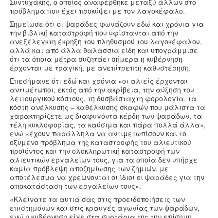
Υγεία
Συντυχάκης, ο οποίος αναφέρθηκε μεταξύ άλλων στο
πρόβλημα που έχει προκύψει με τον λαγοκέφαλο.
Πολιτισμός
Σημείωσε ότι οι ψαράδες φωνάζουν εδώ και χρόνια για
την βιβλική καταστροφή που υφίστανται από την
Αθλητικά
ανεξέλεγκτη έκρηξη του πληθυσμού του λαγοκέφαλου,
αλλά και από άλλα θαλάσσια είδη και υπογράμμισε
Βίντεο
ότι τα όποια μέτρα συζητάει σήμερα η κυβέρνηση
Συνταγές
έρχονται με τραγική, με ανεπίτρεπτη καθυστέρηση.
Επεσήμανε ότι εδώ και χρόνια «οι αλιείς έρχονται
αντιμέτωποι, εκτός από την ακρίβεια, την αύξηση του
λειτουργικού κόστους, τη δυσβάσταχτη φορολογία, τα
κόστη ανέλκυσης – καθέλκυσης σκαφών που μάλιστα τα
χαρακτηρίζετε ως διαφυγόντα κέρδη των ψαράδων, τα
τέλη κυκλοφορίας, τα καύσιμα και πάρα πολλά άλλα»,
ενώ «έχουν παράλληλα να αντιμετωπίσουν και το
οξυμένο πρόβλημα της καταστροφής του αλιευτικού
προϊόντος και την ολοκληρωτική καταστροφή των
αλιευτικών εργαλείων τους, για τα οποία δεν υπήρχε
καμία πρόβλεψη αποζημίωσης των ζημιών, με
αποτέλεσμα να χρεώνονται οι ίδιοι οι ψαράδες για την
αποκατάσταση των εργαλείων τους».
«Κλείνατε τα αυτιά σας στις προειδοποιήσεις των
επιστημόνων και στις κραυγές αγωνίας των ψαράδων,
ενώ η κυβέρνηση είχε στα συρτάρια της την επίσημη