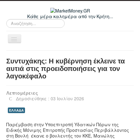
Κάθε μέρα καλημέρα από την Κρήτη...
Αναζήτηση...
Εναλλαγή
πλοήγησης
Home
Συντυχάκης: Η κυβέρνηση έκλεινε τα
Οικονομικά
αυτιά στις προειδοποιήσεις για τον
λαγοκέφαλο
Κρήτη
Ελλάδα
Λεπτομέρειες
Ε.Ε.
Δημοσιεύθηκε : 03 Ιουλίου 2026
Κόσμος
ΕΛΛΑΔΑ
Απόψεις
Παρέμβαση στην Υποεπιτροπή Υδατικών Πόρων της
Τεχνολογία
Ειδικής Μόνιμης Επιτροπής Προστασίας Περιβάλλοντος
στη Βουλή έκανε ο βουλευτής του ΚΚΕ, Μανώλης