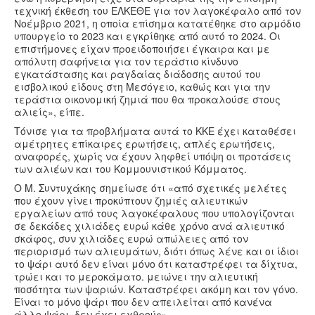
τεχνική έκθεση του ΕΛΚΕΘΕ για τον λαγοκέφαλο από τον
Νοέμβριο 2021, η οποία επίσημα κατατέθηκε στο αρμόδιο
υπουργείο το 2023 και εγκρίθηκε από αυτό το 2024. Οι
επιστήμονες είχαν προειδοποιήσει έγκαιρα και με
απόλυτη σαφήνεια για τον τεράστιο κίνδυνο
εγκατάστασης και ραγδαίας διάδοσης αυτού του
εισβολικού είδους στη Μεσόγειο, καθώς και για την
τεράστια οικονομική ζημιά που θα προκαλούσε στους
αλιείς», είπε.
Τόνισε για τα προβλήματα αυτά το ΚΚΕ έχει καταθέσει
αμέτρητες επίκαιρες ερωτήσεις, απλές ερωτήσεις,
αναφορές, χωρίς να έχουν ληφθεί υπόψη οι προτάσεις
των αλιέων και του Κομμουνιστικού Κόμματος.
Ο Μ. Συντυχάκης σημείωσε ότι «από σχετικές μελέτες
που έχουν γίνει προκύπτουν ζημιές αλιευτικών
εργαλείων από τους λαγοκέφαλους που υπολογίζονται
σε δεκάδες χιλιάδες ευρώ κάθε χρόνο ανά αλιευτικό
σκάφος, συν χιλιάδες ευρώ απώλειες από τον
περιορισμό των αλιευμάτων, διότι όπως λένε και οι ίδιοι
το ψάρι αυτό δεν είναι μόνο ότι καταστρέφει τα δίχτυα,
τρώει και το μεροκάματο. μειώνει την αλιευτική
ποσότητα των ψαριών. Καταστρέφει ακόμη και τον γόνο.
Είναι το μόνο ψάρι που δεν απειλείται από κανένα
άλλο ψάρι, δεν έχει εχθρούς».