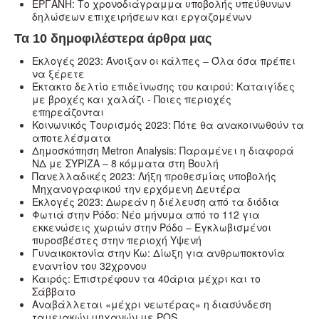
ΕΡΓΑΝΗ: Το χρονοδιάγραμμα υποβολής υπεύθυνων
δηλώσεων επιχειρήσεων και εργαζομένων
Τα 10 δημοφιλέστερα άρθρα μας
Εκλογές 2023: Άνοιξαν οι κάλπες – Όλα όσα πρέπει
να ξέρετε
Έκτακτο δελτίο επιδείνωσης του καιρού: Καταιγίδες
με βροχές και χαλάζι - Ποιες περιοχές
επηρεάζονται
Κοινωνικός Τουρισμός 2023: Πότε θα ανακοινωθούν τα
αποτελέσματα
Δημοσκόπηση Metron Analysis: Παραμένει η διαφορά
ΝΔ με ΣΥΡΙΖΑ – 8 κόμματα στη Βουλή
Πανελλαδικές 2023: Λήξη προθεσμίας υποβολής
Μηχανογραφικού την ερχόμενη Δευτέρα
Εκλογές 2023: Δωρεάν η διέλευση από τα διόδια
Φωτιά στην Ρόδο: Νέο μήνυμα από το 112 για
εκκενώσεις χωριών στην Ρόδο – Εγκλωβισμένοι
πυροσβέστες στην περιοχή Υψενή
Γυναικοκτονία στην Κω: Δίωξη για ανθρωποκτονία
εναντίον του 32χρονου
Καιρός: Επιστρέφουν τα 40άρια μέχρι και το
Σάββατο
Αναβάλλεται «μέχρι νεωτέρας» η διασύνδεση
ταμειακών μηχανών με POS