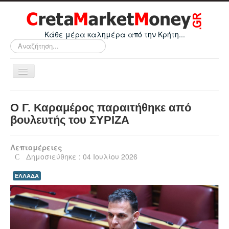
Κάθε μέρα καλημέρα από την Κρήτη...
Αναζήτηση...
Εναλλαγή
πλοήγησης
Home
Ο Γ. Καραμέρος παραιτήθηκε από
Οικονομικά
βουλευτής του ΣΥΡΙΖΑ
Κρήτη
Λεπτομέρειες
Ελλάδα
Δημοσιεύθηκε : 04 Ιουλίου 2026
Ε.Ε.
ΕΛΛΑΔΑ
Κόσμος
Απόψεις
Τεχνολογία