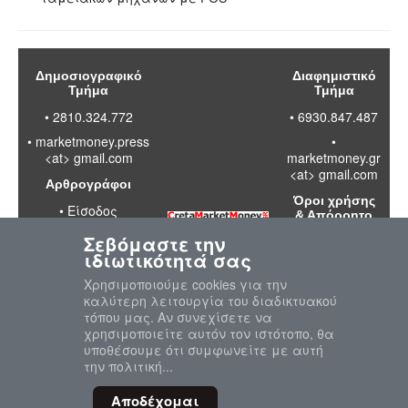
Δημοσιογραφικό
Διαφημιστικό
Τμήμα
Τμήμα
• 2810.324.772
• 6930.847.487
•
marketmoney.press
•
<at> gmail.com
marketmoney.gr
<at> gmail.com
Αρθρογράφοι
Όροι χρήσης
•
Είσοδος
& Απόρρητο
Σεβόμαστε την
•
Διαβάστε
ιδιωτικότητά σας
τους όρους
χρήσης της
Χρησιμοποιούμε cookies για την
ιστοσελίδας
καλύτερη λειτουργία του διαδικτυακού
•
Πολιτική
τόπου μας. Αν συνεχίσετε να
απορρήτου
χρησιμοποιείτε αυτόν τον ιστότοπο, θα
προσωπικών
υποθέσουμε ότι συμφωνείτε με αυτή
δεδομένων
την πολιτική...
Αποδέχομαι
© 2020-2026 MarketMoney.GR
"Επιστροφή στη Κορυφή"