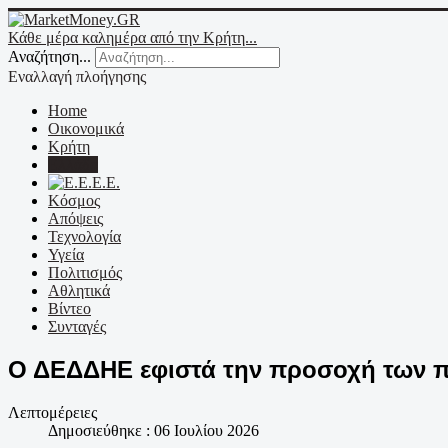
Κάθε μέρα καλημέρα από την Κρήτη...
Αναζήτηση...
Εναλλαγή πλοήγησης
Home
Οικονομικά
Κρήτη
Ελλάδα
Ε.Ε.
Κόσμος
Απόψεις
Τεχνολογία
Υγεία
Πολιτισμός
Αθλητικά
Βίντεο
Συνταγές
Ο ΔΕΔΔΗΕ εφιστά την προσοχή των π
Λεπτομέρειες
Δημοσιεύθηκε : 06 Ιουλίου 2026