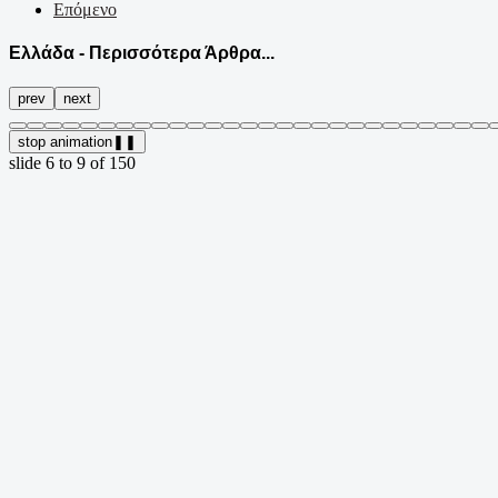
Επόμενο
Ελλάδα - Περισσότερα Άρθρα...
prev
next
stop animation
❚❚
slide
7 to 10
of 150