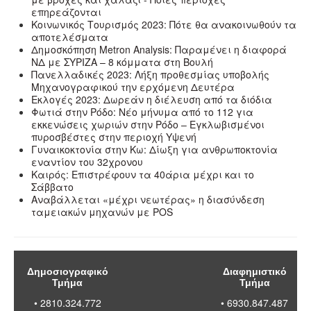
επηρεάζονται
Κοινωνικός Τουρισμός 2023: Πότε θα ανακοινωθούν τα
αποτελέσματα
Δημοσκόπηση Metron Analysis: Παραμένει η διαφορά
ΝΔ με ΣΥΡΙΖΑ – 8 κόμματα στη Βουλή
Πανελλαδικές 2023: Λήξη προθεσμίας υποβολής
Μηχανογραφικού την ερχόμενη Δευτέρα
Εκλογές 2023: Δωρεάν η διέλευση από τα διόδια
Φωτιά στην Ρόδο: Νέο μήνυμα από το 112 για
εκκενώσεις χωριών στην Ρόδο – Εγκλωβισμένοι
πυροσβέστες στην περιοχή Υψενή
Γυναικοκτονία στην Κω: Δίωξη για ανθρωποκτονία
εναντίον του 32χρονου
Καιρός: Επιστρέφουν τα 40άρια μέχρι και το
Σάββατο
Αναβάλλεται «μέχρι νεωτέρας» η διασύνδεση
ταμειακών μηχανών με POS
Δημοσιογραφικό
Διαφημιστικό
Τμήμα
Τμήμα
• 2810.324.772
• 6930.847.487