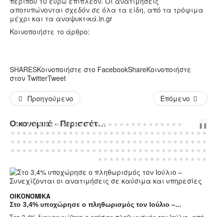
περίπου 10 ευρώ επιπλέον. Οι ανατιμήσεις
αποτυπώνονται σχεδόν σε όλα τα είδη, από τα τρόφιμα
μέχρι και τα αναψυκτικά.
in.gr
Κοινοποιήστε το άρθρο:
SHARES
Κοινοποιήστε στο Facebook
Share
Κοινοποιήστε
στον Twitter
Tweet
Προηγούμενο
Επόμενο
Οικονομικά - Περισσότερα Άρθρα...
PREV
NEXT
❚❚
ΟΙΚΟΝΟΜΙΚΆ
Στο 3,4% υποχώρησε ο πληθωρισμός τον Ιούλιο –...
Στο 3,4% διαμορφώθηκε ο ετήσιος πληθωρισμός τον Ιούλιο, από