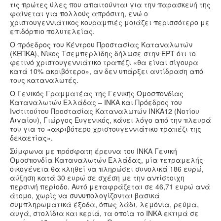
τις πρώτες ύλες που απαιτούνται για την παρασκευή της
φαίνεται για πολλούς απρόσιτη, ενώ ο
χριστουγεννιάτικος κουραμπιές μοιάζει περισσότερο με
επιδόρπιο πολυτελείας.
Ο πρόεδρος του Κέντρου Προστασίας Καταναλωτών
(ΚΕΠΚΑ), Νίκος Τσεμπερλίδης δήλωσε στην ΕΡΤ ότι το
φετινό χριστουγεννιάτικο τραπέζι «θα είναι σίγουρα
κατά 10% ακριβότερο», αν δεν υπάρξει αντίδραση από
τους καταναλωτές.
Ο Γενικός Γραμματέας της Γενικής Ομοσπονδίας
Καταναλωτών Ελλάδας – ΙΝΚΑ και Πρόεδρος του
Ινστιτούτου Προστασίας Καταναλωτών ΙΝΚΑ12 (Νοτίου
Αιγαίου), Γιώργος Ευγενικός, κάνει λόγο από την πλευρά
του για το «ακριβότερο χριστουγεννιάτικο τραπέζι της
δεκαετίας».
Σύμφωνα με πρόσφατη έρευνα του ΙΝΚΑ Γενική
Ομοσπονδία Καταναλωτών Ελλάδας, μία τετραμελής
οικογένεια θα κληθεί να πληρώσει συνολικά 186 ευρώ,
αύξηση κατά 30 ευρώ σε σχέση με την αντίστοιχη
περσινή περίοδο. Αυτό μεταφράζεται σε 46,71 ευρώ ανά
άτομο, χωρίς να συνυπολογίζονται βασικά
συμπληρωματικά έξοδα, όπως λάδι, λεμόνια, ρεύμα,
αυγά, στολίδια και κεριά, τα οποία το ΙΝΚΑ εκτιμά σε