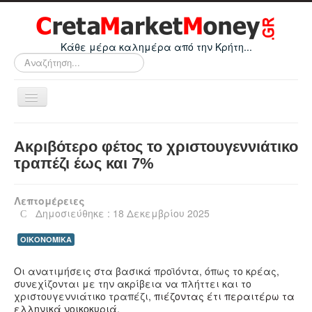
Κάθε μέρα καλημέρα από την Κρήτη...
Αναζήτηση...
Εναλλαγή
πλοήγησης
Home
Ακριβότερο φέτος το χριστουγεννιάτικο
Οικονομικά
τραπέζι έως και 7%
Κρήτη
Λεπτομέρειες
Ελλάδα
Δημοσιεύθηκε : 18 Δεκεμβρίου 2025
Ε.Ε.
ΟΙΚΟΝΟΜΙΚΑ
Κόσμος
Οι ανατιμήσεις στα βασικά προϊόντα, όπως το κρέας,
Απόψεις
συνεχίζονται με την ακρίβεια να πλήττει και το
χριστουγεννιάτικο τραπέζι,
πιέζοντας έτι περαιτέρω τα
Τεχνολογία
ελληνικά νοικοκυριά
.