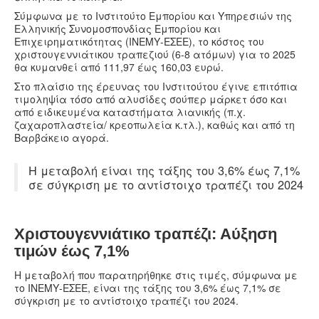
Υγεία
Σύμφωνα με το Ινστιτούτο Εμπορίου και Υπηρεσιών της
Ελληνικής Συνομοσπονδίας Εμπορίου και
Πολιτισμός
Επιχειρηματικότητας (ΙΝΕΜΥ-ΕΣΕΕ), το κόστος του
χριστουγεννιάτικου τραπεζιού (6-8 ατόμων) για το 2025
Αθλητικά
θα κυμανθεί από 111,97 έως 160,03 ευρώ.
Βίντεο
Στο πλαίσιο της έρευνας του Ινστιτούτου έγινε επιτόπια
τιμοληψία τόσο από αλυσίδες σούπερ μάρκετ όσο και
Συνταγές
από ειδικευμένα καταστήματα λιανικής (π.χ.
ζαχαροπλαστεία/ κρεοπωλεία κ.τλ.), καθώς και από τη
Βαρβάκειο αγορά.
Η μεταβολή είναι της τάξης του 3,6% έως 7,1%
σε σύγκριση με το αντίστοιχο τραπέζι του 2024
Χριστουγεννιάτικο τραπέζι: Αύξηση
τιμών έως 7,1%
Η μεταβολή που παρατηρήθηκε στις τιμές, σύμφωνα με
το ΙΝΕΜΥ-ΕΣΕΕ, είναι της τάξης του 3,6% έως 7,1% σε
σύγκριση με το αντίστοιχο τραπέζι του 2024.