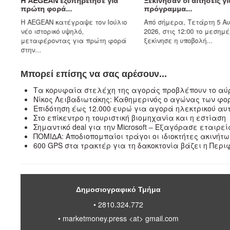
ξυπηρέτησε για
Ξεκίνησαν οι αιτήσεις για το
Επιπλέ
...
πρόγραμμα...
θέσεις 
τέγραψε τον Ιούλιο
Από σήμερα, Τετάρτη 5 Αυγούστου
Ξεκινού
 υψηλό,
2026, στις 12:00 το μεσημέρι,
Αυγούστο
ας για πρώτη φορά
ξεκίνησε η υποβολή...
των φορ
Μπορεί επίσης να σας αρέσουν...
Τα κορυφαία στελέχη της αγοράς προβλέπουν το αύρ
Νίκος Λειβαδιωτάκης: Καθημερινός ο αγώνας των φο
Επιδότηση έως 12.000 ευρώ για αγορά ηλεκτρικού αυτ
Στο επίκεντρο η τουριστική βιομηχανία και η εστίαση
Σημαντικό deal για την Microsoft – Εξαγόρασε εταιρ
ΠΟΜΙΔΑ: Αποδιοπομπαίοι τράγοι οι ιδιοκτήτες ακινήτω
600 GPS στα τρακτέρ για τη δακοκτονία βάζει η Περ
Δημοσιογραφικό Τμήμα
• 2810.324.772
•
marketmoney.press <at> gmail.com