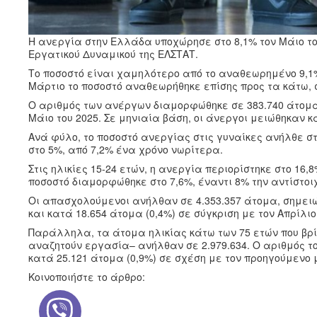
Η ανεργία στην Ελλάδα υποχώρησε στο 8,1% τον Μάιο τ
Εργατικού Δυναμικού της ΕΛΣΤΑΤ.
Το ποσοστό είναι χαμηλότερο από το αναθεωρημένο 9,1% τ
Μάρτιο το ποσοστό αναθεωρήθηκε επίσης προς τα κάτω, σ
Ο αριθμός των ανέργων διαμορφώθηκε σε 383.740 άτομα
Μάιο του 2025. Σε μηνιαία βάση, οι άνεργοι μειώθηκαν κ
Ανά φύλο, το ποσοστό ανεργίας στις γυναίκες ανήλθε στ
στο 5%, από 7,2% ένα χρόνο νωρίτερα.
Στις ηλικίες 15-24 ετών, η ανεργία περιορίστηκε στο 16,8
ποσοστό διαμορφώθηκε στο 7,6%, έναντι 8% την αντίστοι
Οι απασχολούμενοι ανήλθαν σε 4.353.357 άτομα, σημειώ
και κατά 18.654 άτομα (0,4%) σε σύγκριση με τον Απρίλιο
Παράλληλα, τα άτομα ηλικίας κάτω των 75 ετών που βρί
αναζητούν εργασία– ανήλθαν σε 2.979.634. Ο αριθμός το
κατά 25.121 άτομα (0,9%) σε σχέση με τον προηγούμενο 
Κοινοποιήστε το άρθρο: