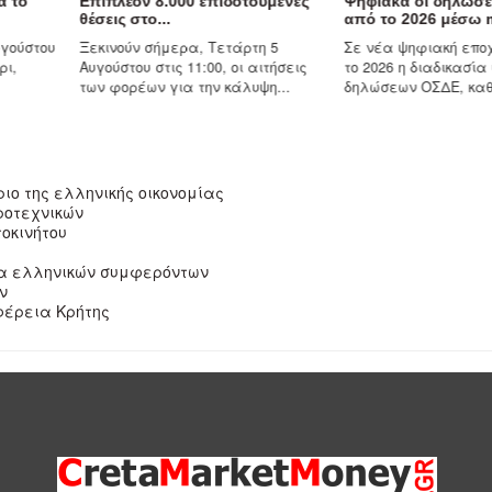
ον 8.000 επιδοτούμενες
Ψηφιακά οι δηλώσεις ΟΣΔΕ
Το
στο...
από το 2026 μέσω myAADE...
αν
ν σήμερα, Τετάρτη 5
Σε νέα ψηφιακή εποχή περνά από
Αν
υ στις 11:00, οι αιτήσεις
το 2026 η διαδικασία υποβολής των
τη
έων για την κάλυψη...
δηλώσεων ΟΣΔΕ, καθώς η...
πρ
ιο της ελληνικής οικονομίας
ροτεχνικών
οκινήτου
εία ελληνικών συμφερόντων
ν
ιφέρεια Κρήτης