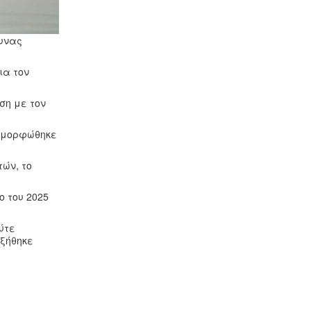
ευνας
ια τον
ση με τον
ιαμορφώθηκε
τών, το
ο του 2025
ύτε
υξήθηκε