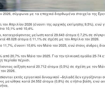
ου 2026, σύμφωνα με τα εποχικά διορθωμένα στοιχεία της Έρ
ου Απριλίου 2026 (έναντι της αρχικής εκτίμησης 9,5%), ενώ γ
το 10,1% από 10,4%.
, καταγράφοντας μείωση κατά 29.643 άτομα ή 7,2% σε σύγκρι
ατά 48.028 άτομα ή 11,1% σε σχέση με τον Απρίλιο του 2026.
ο 11,7%, έναντι 10,6% τον Μάιο του 2025, ενώ στους άνδρες δ
% από 20,7% τον Μάιο του 2025. Για την ηλικιακή ομάδα 25-74 ε
χη περίοδο πέρυσι.
νοντας αύξηση κατά 20.712 άτομα (0,5%) σε σχέση με τον Μάι
 του 2026.
σκονται εκτός εργατικού δυναμικού –δηλαδή δεν εργάζονται ο
υς μειώθηκε κατά 24.552 άτομα (0,8%) σε ετήσια βάση, ενώ α
μήνα.