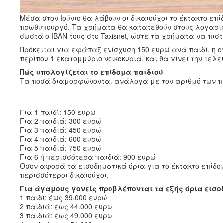
Μέσα στον Ιούνιο θα λάβουν οι δικαιούχοι το έκτακτο ε
πρωθυπουργό. Τα χρήματα θα κατατεθούν στους λογαριασ
σωστά ο IBAN τους στο Taxisnet, ώστε τα χρήματα να πι
Πρόκειται για εφάπαξ ενίσχυση 150 ευρώ ανά παιδί, η ο
περίπου 1 εκατομμύριο νοικοκυριά, και θα γίνει την τελε
Πώς υπολογίζεται το επίδομα παιδιού
Τα ποσά διαμορφώνονται ανάλογα με τον αριθμό των π
Για 1 παιδί: 150 ευρώ
Για 2 παιδιά: 300 ευρώ
Για 3 παιδιά: 450 ευρώ
Για 4 παιδιά: 600 ευρώ
Για 5 παιδιά: 750 ευρώ
Για 6 ή περισσότερα παιδιά: 900 ευρώ
Όσον αφορά τα εισοδηματικά όρια για το έκτακτο επίδο
περισσότεροι δικαιούχοι.
Για άγαμους γονείς προβλέπονται τα εξής όρια εισο
1 παιδί: έως 39.000 ευρώ
2 παιδιά: έως 44.000 ευρώ
3 παιδιά: έως 49.000 ευρώ