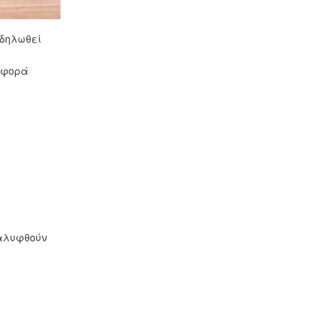
 δηλωθεί
 αφορά
καλυφθούν