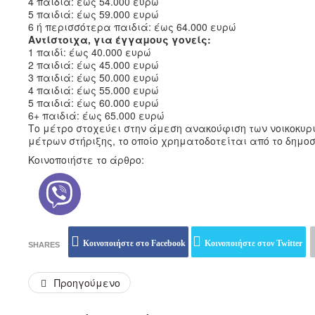
4 παιδιά: έως 54.000 ευρώ
5 παιδιά: έως 59.000 ευρώ
6 ή περισσότερα παιδιά: έως 64.000 ευρώ
Αντίστοιχα, για έγγαμους γονείς:
1 παιδί: έως 40.000 ευρώ
2 παιδιά: έως 45.000 ευρώ
3 παιδιά: έως 50.000 ευρώ
4 παιδιά: έως 55.000 ευρώ
5 παιδιά: έως 60.000 ευρώ
6+ παιδιά: έως 65.000 ευρώ
Το μέτρο στοχεύει στην άμεση ανακούφιση των νοικοκυρι
μέτρων στήριξης, το οποίο χρηματοδοτείται από το δημ
Κοινοποιήστε το άρθρο:
Κοινοποιήστε στο Facebook
Κοινοποιήστε στον Twitter
SHARES
Προηγούμενο