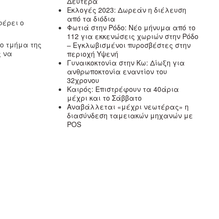
Δευτέρα
Εκλογές 2023: Δωρεάν η διέλευση
από τα διόδια
φέρει ο
Φωτιά στην Ρόδο: Νέο μήνυμα από το
112 για εκκενώσεις χωριών στην Ρόδο
ο τμήμα της
– Εγκλωβισμένοι πυροσβέστες στην
ς να
περιοχή Υψενή
Γυναικοκτονία στην Κω: Δίωξη για
ανθρωποκτονία εναντίον του
32χρονου
Καιρός: Επιστρέφουν τα 40άρια
μέχρι και το Σάββατο
Αναβάλλεται «μέχρι νεωτέρας» η
διασύνδεση ταμειακών μηχανών με
POS