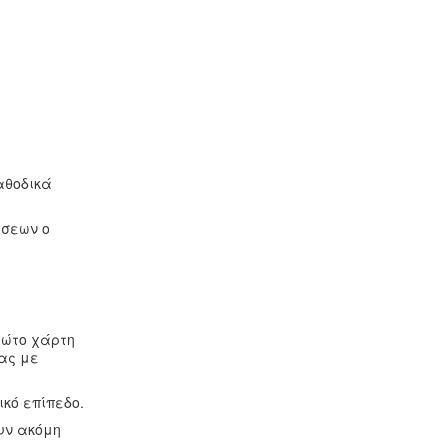
αθοδικά
έσεων ο
ρώτο χάρτη
μας με
κό επίπεδο.
υν ακόμη