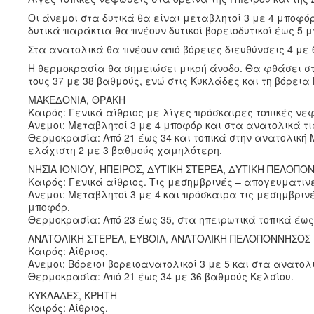
Οι άνεμοι στα δυτικά θα είναι μεταβλητοί 3 με 4 μποφό
δυτικά παράκτια θα πνέουν δυτικοί βορειοδυτικοί έως 5 
Στα ανατολικά θα πνέουν από βόρειες διευθύνσεις 4 με 
Η θερμοκρασία θα σημειώσει μικρή άνοδο. Θα φθάσει στι
τους 37 με 38 βαθμούς, ενώ στις Κυκλάδες και τη βόρεια
ΜΑΚΕΔΟΝΙΑ, ΘΡΑΚΗ
Καιρός: Γενικά αίθριος με λίγες πρόσκαιρες τοπικές νε
Ανεμοι: Μεταβλητοί 3 με 4 μποφόρ και στα ανατολικά τι
Θερμοκρασία: Από 21 έως 34 και τοπικά στην ανατολική 
ελάχιστη 2 με 3 βαθμούς χαμηλότερη.
ΝΗΣΙΑ ΙΟΝΙΟΥ, ΗΠΕΙΡΟΣ, ΔΥΤΙΚΗ ΣΤΕΡΕΑ, ΔΥΤΙΚΗ ΠΕΛΟΠΟ
Καιρός: Γενικά αίθριος. Τις μεσημβρινές – απογευματιν
Ανεμοι: Μεταβλητοί 3 με 4 και πρόσκαιρα τις μεσημβριν
μποφόρ.
Θερμοκρασία: Από 23 έως 35, στα ηπειρωτικά τοπικά έως
ΑΝΑΤΟΛΙΚΗ ΣΤΕΡΕΑ, ΕΥΒΟΙΑ, ΑΝΑΤΟΛΙΚΗ ΠΕΛΟΠΟΝΝΗΣΟΣ
Καιρός: Αίθριος.
Ανεμοι: Βόρειοι βορειοανατολικοί 3 με 5 και στα ανατολ
Θερμοκρασία: Από 21 έως 34 με 36 βαθμούς Κελσίου.
ΚΥΚΛΑΔΕΣ, ΚΡΗΤΗ
Καιρός: Αίθριος.