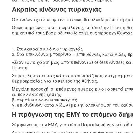
Ακραίος κίνδυνος πυρκαγιάς
Ο καύσωνας αυτός φαίνεται πως θα ολοκληρώσει τη δράσ
Όπως σημειώνει ο μετεωρολόγος, μέσα στην Πέμπτη θα 
σημαντικά τους βορειοδυτικούς ανέμους προσεγγίζοντας
1. Στον ακραίο κίνδυνο πυρκαγιάς
2. Στα επικίνδυνα μπουρίνια – επικίνδυνες καταιγίδες πρ
«Στον τρίτο χάρτη μας αποτυπώνονται οι διευθύνσεις κ
Πέμπτη.
Στην τελευταία μας κάρτα παρουσιάζουμε διάγραμμα απ
θερμοκρασίας για το κέντρο της Αθήνας.
Μεγάλη προσοχή, οι επόμενες ημέρες είναι αρκετά επι
α. πολύ έντονης ζέστης
β. ακραίου κινδύνου πυρκαγιάς
γ. επικίνδυνων καταιγίδων (με την ολοκλήρωση του καύσ
Η πρόγνωση της ΕΜΥ το επόμενο διήμ
Σύμφωνα με την ΕΜΥ, για αύριο Παρασκευή γενικά αίθρι
Λίγες τοπικές νεφώσεις στα ορεινά της Ηπείρου και της