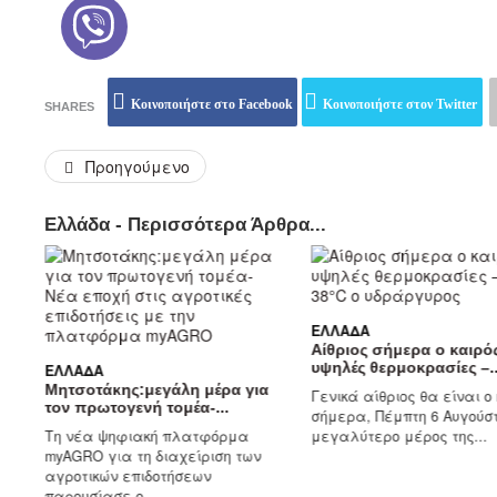
Κοινοποιήστε στο Facebook
Κοινοποιήστε στον Twitter
SHARES
Προηγούμενο
Ελλάδα - Περισσότερα Άρθρα...
ΕΛΛΆΔΑ
Αίθριος σήμερα ο καιρός με
υψηλές θερμοκρασίες –...
ΆΔΑ
σοτάκης:μεγάλη μέρα για
Γενικά αίθριος θα είναι ο καιρός
πρωτογενή τομέα-...
σήμερα, Πέμπτη 6 Αυγούστου, στο
έα ψηφιακή πλατφόρμα
μεγαλύτερο μέρος της...
RO για τη διαχείριση των
τικών επιδοτήσεων
υσίασε ο...