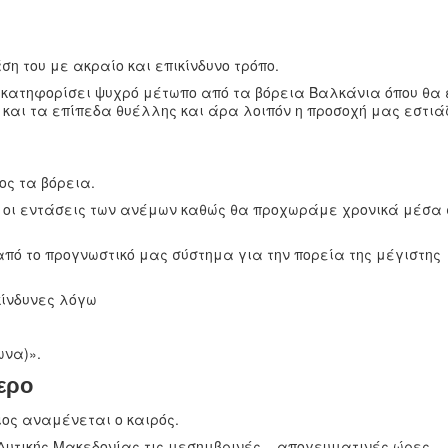
η του με ακραίο και επικίνδυνο τρόπο.
κατηφορίσει ψυχρό μέτωπο από τα βόρεια Βαλκάνια όπου θα 
 και τα επίπεδα θυέλλης και άρα λοιπόν η προσοχή μας εστιά
ος τα βόρεια.
αι οι εντάσεις των ανέμων καθώς θα προχωράμε χρονικά μέσα 
ό το προγνωστικό μας σύστημα για την πορεία της μέγιστης
κίνδυνες λόγω
ωνα)».
ερο
ος αναμένεται ο καιρός.
 Δυτικής Μακεδονίας τις μεσημβρινές – απογευματινές ώρες.