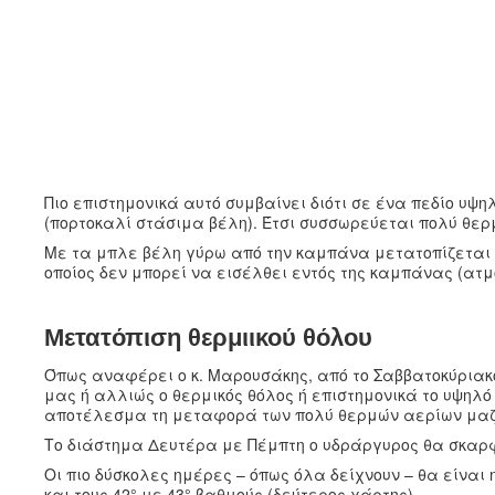
Πιο επιστημονικά αυτό συμβαίνει διότι σε ένα πεδίο υψ
(πορτοκαλί στάσιμα βέλη). Έτσι συσσωρεύεται πολύ θ
Με τα μπλε βέλη γύρω από την καμπάνα μετατοπίζεται 
οποίος δεν μπορεί να εισέλθει εντός της καμπάνας (ατμ
Μετατόπιση θερμιικού θόλου
Όπως αναφέρει ο κ. Μαρουσάκης, από το Σαββατοκύριακο
μας ή αλλιώς ο θερμικός θόλος ή επιστημονικά το υψηλ
αποτέλεσμα τη μεταφορά των πολύ θερμών αερίων μαζ
Το διάστημα Δευτέρα με Πέμπτη ο υδράργυρος θα σκαρφα
Οι πιο δύσκολες ημέρες – όπως όλα δείχνουν – θα είναι
και τους 42° με 43° βαθμούς (δεύτερος χάρτης).