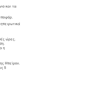
ιο και τα
μποφόρ.
 ηπειρωτικά
νές ώρες.
ση.
α η
ης Ηπείρου.
ως 5