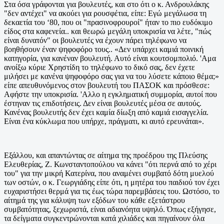
Στα όσα γράφονται για βουλευτές, και στο ότι ο κ. Ανδρουλάκης
"δεν αντέχει" να ακούει για ρουσφέτια, είπε: Εγώ μεγάλωσα τη
δεκαετία του ‘80, που οι "πρασινοφρουροί" ήταν το πιο ευδόκιμο
είδος στα καφενεία.. και θεωρώ μεγάλη υποκρισία να λέτε, "πώς
είναι δυνατόν" οι βουλευτές να έχουν πάρει τηλέφωνο να
βοηθήσουν έναν ψηφοφόρο τους.. «Δεν υπάρχει καμιά ποινική
κατηγορία, για κανέναν βουλευτή. Αυτό είναι κουτσομπολιό. 'Αμα
ανοίξω κύριε Χρηστίδη το τηλέφωνο το δικό σας, δεν έχετε
μιλήσει με κανένα ψηφοφόρο σας για να του λύσετε κάποιο θέμα;»
είπε απευθυνόμενος στον βουλευτή του ΠΑΣΟΚ και πρόσθεσε:
Αφήστε την υποκρισία. 'Αλλο η εγκληματική συμμορία, αυτοί που
έστηναν τις επιδοτήσεις. Δεν είναι βουλευτές μέσα σε αυτούς.
Κανένας βουλευτής δεν έχει καμία δίωξη από καμιά εισαγγελία.
Είναι ένα κύκλωμα που υπήρχε, πράγματι, κι αυτό ερευνάται».
Εξάλλου, και απαντώντας σε αίτημα της προέδρου της Πλεύσης
Ελευθερίας, Ζ. Κωνσταντοπούλου να κάνει "ότι περνά από το χέρι
του" για την μικρή Κατερίνα, που αναμένει συμβατό δότη μυελού
των οστών, ο κ. Γεωργιάδης είπε ότι, η μητέρα του παιδιού τον έχει
ευχαριστήσει θερμά για τις έως τώρα παρεμβάσεις του. Ωστόσο, το
αίτημά της για κάλυψη των εξόδων του κάθε εξετάστρου
συμβατότητας, ξεχωριστά, είναι αδιανόητα υψηλό. Όπως εξήγησε,
τα δείγματα συγκεντρώνονται κατά χιλιάδες και πηγαίνουν όλα