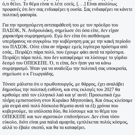
ό,τι θέλει. Το θέμα είναι τι λέτε εσείς. [. . .] Είναι απολύτως
προφανές ότι δεν σας ενδιαφέρει η ουσία. Σας ενδιαφέρει να κάνετε
πολιτική φασαρία.
Για την προηγούμενη αντιπαράθεσή του με τον πρόεδρο του
ΠΑΣΟΚ, Ν. Ανδρουλάκη, σημείωσε ότι όσα είπε, δεν είχαν
χαρακτήρα συμψηφισμού. Εγώ δεν είπα ότι αισθάνομαι
υπερήφανος να συγκρίνω την κυβέρνηση μας με την κακή περίοδο
του ΠΑΣΟΚ. Ούτε είπα αν πήραμε εμείς λιγότερα πρόστιμα από
εσάς.. Πειράζει πάρα πολύ, που έχουμε φάει αυτά τα πρόστιμα.
Πειράζει πάρα πολύ, που δεν καταφέραμε να λύσουμε το γόρδιο
δεσμό του ΟΠΕΚΕΠΕ. Ό, τι είπα, δεν ήταν για να κάνω
συμψηφισμό. Ήταν για να αναδείξω την πολιτική σας υποκρισία,
σημείωσε ο κ Γεωργιάδης.
Τόνισε μάλιστα ότι ο πρωθυπουργός, με θάρρος, έχει αναλάβει
δημοσίως την πολιτική ευθύνη, και στις εκλογές του 2027 θα
κριθούμε από τον ελληνικό λαό και γι' αυτό: Προσωπικά έχω
πλήρη εμπιστοσύνη στον Κυριάκο Μητσοτάκη. Και όπως κλείσαμε
μία σειρά από πολύ δύσκολα θέματα αυτά τα έξι χρόνια που
κυβερνούμε, τα υπόλοιπα δύο, θα λύσουμε και το θέμα του
ΟΠΕΚΕΠΕ και των αγροτικών επιδοτήσεων. Δεν είναι τόσο
εύκολο, διότι είναι μια παλιά αμαρτία, εμπλέκεται πολύς κόσμος,
αλλά το έβαλε σκοπό, και θα τα καταφέρει.