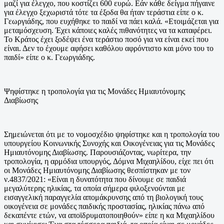
μαζί για έλεγχο, που κοστίζει 600 ευρώ. Εάν κάθε δείγμα πήγαινε
για έλεγχο ξεχωριστά τότε τα έξοδα θα ήταν τεράστια είπε ο κ.
Γεωργιάδης, που ευχήθηκε το παιδί να πάει καλά. «Ετοιμάζεται για
μεταμόσχευση. Έχει κάποιες καλές πιθανότητες να τα καταφέρει.
Το Κράτος έχει ξοδέψει ένα τεράστιο ποσό για να είναι εκεί που
είναι. Δεν το έχουμε αφήσει καθόλου αφρόντιστο και μόνο του το
παιδί» είπε ο κ. Γεωργιάδης.
Ψηφίστηκε η τροπολογία για τις Μονάδες Ημιαυτόνομης
Διαβίωσης
Σημειώνεται ότι με το νομοσχέδιο ψηφίστηκε και η τροπολογία του
υπουργείου Κοινωνικής Συνοχής και Οικογένειας για τις Μονάδες
Ημιαυτόνομης Διαβίωσης. Παρουσιάζοντας, νωρίτερα, την
τροπολογία, η αρμόδια υπουργός, Δόμνα Μιχαηλίδου, είχε πει ότι
οι Μονάδες Ημιαυτόνομης Διαβίωσης θεσπίστηκαν με τον
ν.4837/2021: «Είναι η δυνατότητα που δίνουμε σε παιδιά
μεγαλύτερης ηλικίας, τα οποία σήμερα φιλοξενούνται με
εισαγγελική παραγγελία απομάκρυνσης από τη βιολογική τους
οικογένεια σε μονάδες παιδικής προστασίας, ηλικίας πάνω από
δεκαπέντε ετών, να αποϊδρυματοποιηθούν» είπε η κα Μιχαηλίδου