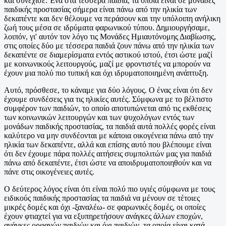
και συνέχισε: Ένα στα τέσσερα παιδιά, τα οποία είναι σε μονάδες
παιδικής προστασίας σήμερα είναι πάνω από την ηλικία των
δεκαπέντε και δεν θέλουμε να περάσουν και την υπόλοιπη ανήλικη
ζωή τους μέσα σε ιδρύματα φαρωνικού τύπου. Δημιουργήσαμε,
λοιπόν, γι' αυτόν τον λόγο τις Μονάδες Ημιαυτόνομης Διαβίωσης,
στις οποίες δύο με τέσσερα παιδιά ζουν πάνω από την ηλικία των
δεκαπέντε σε διαμερίσματα εντός αστικού ιστού, έτσι ώστε μαζί
με κοινωνικούς λειτουργούς, μαζί με φροντιστές να μπορούν να
έχουν μια πολύ πιο τυπική και όχι ιδρυματοποιημένη ανάπτυξη.
Αυτό, πρόσθεσε, το κάναμε για δύο λόγους. Ο ένας είναι ότι δεν
έχουμε συνδέσεις για τις ηλικίες αυτές. Σύμφωνα με το βέλτιστο
συμφέρον των παιδιών, το οποίο αποτυπώνεται από τις εκθέσεις
των κοινωνικών λειτουργών και των ψυχολόγων εντός των
μονάδων παιδικής προστασίας, τα παιδιά αυτά πολλές φορές είναι
καλύτερο να μην συνδέονται με κάποια οικογένεια πάνω από την
ηλικία των δεκαπέντε, αλλά και επίσης αυτό που βλέπουμε είναι
ότι δεν έχουμε πάρα πολλές αιτήσεις συμπολιτών μας για παιδιά
πάνω από δεκαπέντε, έτσι ώστε να αποιδρυματοποιηθούν και να
πάνε στις οικογένειες αυτές.
Ο δεύτερος λόγος είναι ότι είναι πολύ πιο υγιές σύμφωνα με τους
ειδικούς παιδικής προστασίας τα παιδιά να μένουν σε τέτοιες
μικρές δομές και όχι -ξαναλέω- σε φαρωνικές δομές, οι οποίες
έχουν φτιαχτεί για να εξυπηρετήσουν ανάγκες άλλων εποχών,
ανάγκες ορφανών παιδιών και όχι παιδιών, τα οποία είναι κατά