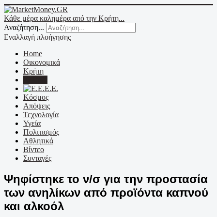
Κάθε μέρα καλημέρα από την Κρήτη...
Αναζήτηση...
Εναλλαγή πλοήγησης
Home
Οικονομικά
Κρήτη
Ελλάδα
Ε.Ε.
Κόσμος
Απόψεις
Τεχνολογία
Υγεία
Πολιτισμός
Αθλητικά
Βίντεο
Συνταγές
Ψηφίστηκε το ν/σ για την προστασία
των ανηλίκων από προϊόντα καπνού
και αλκοόλ