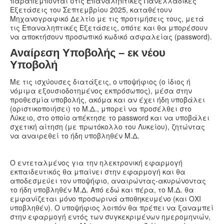
παραπέμπονται στις Επαναληπτικές Πανελλαδικές
Εξετάσεις του Σεπτεμβρίου 2025, καταθέτουν
Μηχανογραφικό Δελτίο με τις προτιμήσεις τους, μετά
τις Επαναληπτικές Εξετάσεις, οπότε και θα μπορέσουν
να αποκτήσουν προσωπικό κωδικό ασφαλείας (password).
Αναίρεση Υποβολής – εκ νέου
Υποβολή
Με τις ισχύουσες διατάξεις, ο υποψήφιος (ο ίδιος ή
νόμιμα εξουσιοδοτημένος εκπρόσωπος), μέσα στην
προθεσμία υποβολής, ακόμα και αν έχει ήδη υποβάλει
(οριστικοποιήσει) το Μ.Δ., μπορεί να προσέλθει στο
Λύκειο, στο οποίο απέκτησε το password και να υποβάλει
σχετική αίτηση (με πρωτόκολλο του Λυκείου), ζητώντας
να αναιρεθεί το ήδη υποβληθέν Μ.Δ.
Ο εντεταλμένος για την ηλεκτρονική εφαρμογή
εκπαιδευτικός θα μπαίνει στην εφαρμογή και θα
αποδεσμεύει τον υποψήφιο, αναιρώντας-ακυρώνοντας
το ήδη υποβληθέν Μ.Δ. Από εδώ και πέρα, το Μ.Δ. θα
εμφανίζεται μόνο προσωρινά αποθηκευμένο (και ΟΧΙ
υποβληθέν). Ο υποψήφιος λοιπόν θα πρέπει να ξαναμπεί
στην εφαρμογή εντός των συγκεκριμένων ημερομηνιών,