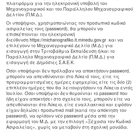
Υγεία
πλατφόρμα για την ηλεκτρονική υποβολή του
Μηχανογραφικού και του Παράλληλου Μηχανογραφικού
Πολιτισμός
Δελτίου (Π.Μ.Δ.).
Αθλητικά
Οι υποψήφιοι, χρησιμοποιώντας τον προσωπικό κωδικό
ασφαλείας τους (password), θα μπορούν να
Βίντεο
επισκέπτονται την ηλεκτρονική
διεύθυνση
https://michanografiko.it.minedu.gov.gr
και να
Συνταγές
επιλέγουν το Μηχανογραφικό Δελτίο (Μ.Δ.) για
εισαγωγή στην Τριτοβάθμια Εκπαίδευση ή/και το
Παράλληλο Μηχανογραφικό Δελτίο (Π.Μ.Δ.) για
εισαγωγή σε Δημόσιες Σ.Α.Ε.Κ.
Όσοι υποψήφιοι δεν πρόλαβαν να αποκτήσουν password,
μπορούν να απευθύνονται στο Λύκειό τους, είτε τις
προγραμματισμένες ημέρες εφημερίας είτε τις δύο (2)
επιπλέον ημέρες που θα λειτουργήσουν τα Λύκεια εντός
Ιουλίου. Όσοι υποψήφιοι δεν θυμούνται το password που
ήδη είχαν αποκτήσει στο σχολείο τους, μπορούν είτε να
απευθύνονται στο Λύκειο, είτε εναλλακτικά και εφόσον
είχαν δηλώσει προσωπικό mail (κατά την απόκτηση του
password), να ορίσουν νέο password μέσα από την
εφαρμογή του Μ.Δ. με την επιλογή «Ξέχασα τον Κωδικό
Ασφαλείας», χωρίς να μεταβούν στη σχολική μονάδα.