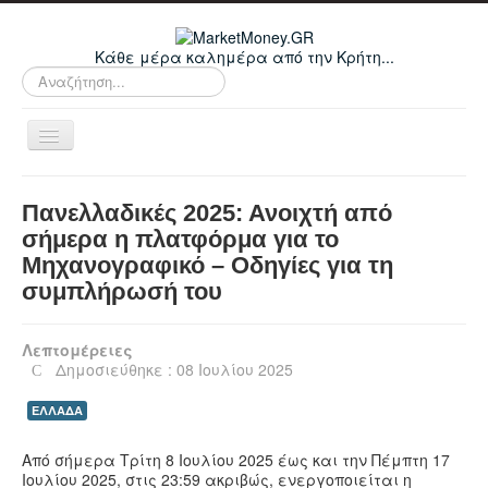
Κάθε μέρα καλημέρα από την Κρήτη...
Αναζήτηση...
Εναλλαγή
πλοήγησης
Home
Πανελλαδικές 2025: Ανοιχτή από
Οικονομικά
σήμερα η πλατφόρμα για το
Μηχανογραφικό – Οδηγίες για τη
Κρήτη
συμπλήρωσή του
Ελλάδα
Ε.Ε.
Λεπτομέρειες
Δημοσιεύθηκε : 08 Ιουλίου 2025
Κόσμος
ΕΛΛΑΔΑ
Απόψεις
Τεχνολογία
Από σήμερα Τρίτη 8 Ιουλίου 2025 έως και την Πέμπτη 17
Ιουλίου 2025, στις 23:59 ακριβώς, ενεργοποιείται η