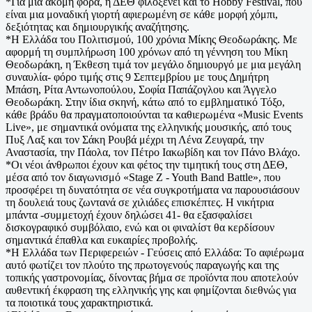
*Για μια ακόμη φορά, η ΔΕΘ φιλοξενεί και το Hobby Festival, που
είναι μια μοναδική γιορτή αφιερωμένη σε κάθε μορφή χόμπι,
δεξιότητας και δημιουργικής αναζήτησης.
*Η Ελλάδα του Πολιτισμού, 100 χρόνια Μίκης Θεοδωράκης. Με
αφορμή τη συμπλήρωση 100 χρόνων από τη γέννηση του Μίκη
Θεοδωράκη, η Έκθεση τιμά τον μεγάλο δημιουργό με μια μεγάλη
συναυλία- φόρο τιμής στις 9 Σεπτεμβρίου με τους Δημήτρη
Μπάση, Ρίτα Αντωνοπούλου, Σοφία Παπάζογλου και Άγγελο
Θεοδωράκη. Στην ίδια σκηνή, κάτω από το εμβληματικό Τόξο,
κάθε βράδυ θα πραγματοποιούνται τα καθιερωμένα «Music Events
Live», με σημαντικά ονόματα της ελληνικής μουσικής, από τους
Πυξ Λαξ και τον Σάκη Ρουβά μέχρι τη Λένα Ζευγαρά, την
Αναστασία, την Πάολα, τον Πέτρο Ιακωβίδη και τον Πάνο Βλάχο.
*Οι νέοι άνθρωποι έχουν και φέτος την τιμητική τους στη ΔΕΘ,
μέσα από τον διαγωνισμό «Stage Z - Youth Band Battle», που
προσφέρει τη δυνατότητα σε νέα συγκροτήματα να παρουσιάσουν
τη δουλειά τους ζωντανά σε χιλιάδες επισκέπτες. Η νικήτρια
μπάντα -συμμετοχή έχουν δηλώσει 41- θα εξασφαλίσει
δισκογραφικό συμβόλαιο, ενώ και οι φιναλίστ θα κερδίσουν
σημαντικά έπαθλα και ευκαιρίες προβολής.
*Η Ελλάδα των Περιφερειών - Γεύσεις από Ελλάδα: Το αφιέρωμα
αυτό φωτίζει τον πλούτο της πρωτογενούς παραγωγής και της
τοπικής γαστρονομίας, δίνοντας βήμα σε προϊόντα που αποτελούν
αυθεντική έκφραση της ελληνικής γης και φημίζονται διεθνώς για
τα ποιοτικά τους χαρακτηριστικά.