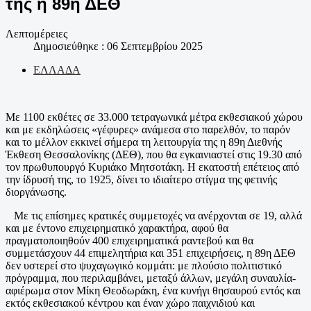
της η 89η ΔΕΘ
Λεπτομέρειες
Δημοσιεύθηκε : 06 Σεπτεμβρίου 2025
ΕΛΛΑΔΑ
Με 1100 εκθέτες σε 33.000 τετραγωνικά μέτρα εκθεσιακού χώρου
και με εκδηλώσεις «γέφυρες» ανάμεσα στο παρελθόν, το παρόν
και το μέλλον εκκινεί σήμερα τη λειτουργία της η 89η Διεθνής
Έκθεση Θεσσαλονίκης (ΔΕΘ), που θα εγκαινιαστεί στις 19.30 από
τον πρωθυπουργό Κυριάκο Μητσοτάκη. Η εκατοστή επέτειος από
την ίδρυσή της, το 1925, δίνει το ιδιαίτερο στίγμα της φετινής
διοργάνωσης.
Με τις επίσημες κρατικές συμμετοχές να ανέρχονται σε 19, αλλά
και με έντονο επιχειρηματικό χαρακτήρα, αφού θα
πραγματοποιηθούν 400 επιχειρηματικά ραντεβού και θα
συμμετάσχουν 44 επιμελητήρια και 351 επιχειρήσεις, η 89η ΔΕΘ
δεν υστερεί στο ψυχαγωγικό κομμάτι: με πλούσιο πολιτιστικό
πρόγραμμα, που περιλαμβάνει, μεταξύ άλλων, μεγάλη συναυλία-
αφιέρωμα στον Μίκη Θεοδωράκη, ένα κυνήγι θησαυρού εντός και
εκτός εκθεσιακού κέντρου και έναν χώρο παιχνιδιού και