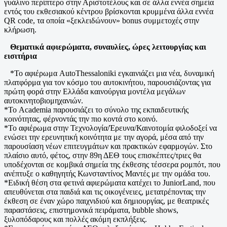
γυάλινο περίπτερο στην Αριστοτέλους και σε άλλα εννέα σημεία
εντός του εκθεσιακού κέντρου βρίσκονται κρυμμένα άλλα εννέα
QR code, τα οποία «ξεκλειδώνουν» bonus συμμετοχές στην
κλήρωση.
Θεματικά αφιερώματα, συναυλίες, ώρες λειτουργίας και
εισιτήρια
*Το αφιέρωμα AutoThessaloniki εγκαινιάζει μια νέα, δυναμική
πλατφόρμα για τον κόσμο του αυτοκινήτου, παρουσιάζοντας για
πρώτη φορά στην Ελλάδα καινούργια μοντέλα μεγάλων
αυτοκινητοβιομηχανιών.
*Το Academia παρουσιάζει το σύνολο της εκπαιδευτικής
κοινότητας, φέρνοντάς την πιο κοντά στο κοινό.
*Το αφιέρωμα στην Τεχνολογία/Έρευνα/Καινοτομία φιλοδοξεί να
ενώσει την ερευνητική κοινότητα με την αγορά, μέσα από την
παρουσίαση νέων επιτευγμάτων και πρακτικών εφαρμογών. Στο
πλαίσιο αυτό, φέτος, στην 89η ΔΕΘ τους επισκέπτες/τριες θα
υποδέχονται σε κομβικά σημεία της έκθεσης τέσσερα ρομπότ, που
ανέπτυξε ο καθηγητής Κωνσταντίνος Μαντές με την ομάδα του.
*Ειδική θέση στα φετινά αφιερώματα κατέχει το JuniorLand, που
απευθύνεται στα παιδιά και τις οικογένειες, μετατρέποντας την
έκθεση σε έναν χώρο παιχνιδιού και δημιουργίας, με θεατρικές
παραστάσεις, επιστημονικά πειράματα, bubble shows,
ξυλοπόδαρους και πολλές ακόμη εκπλήξεις.