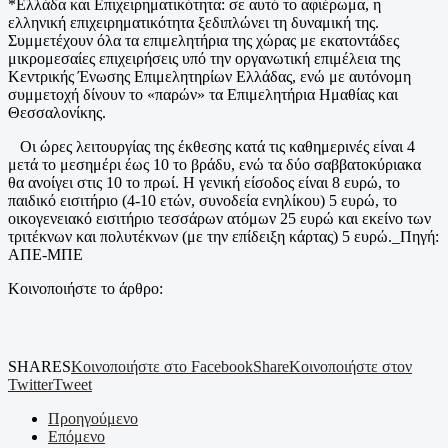
*Ελλάδα και Επιχειρηματικότητα: σε αυτό το αφιέρωμα, η
ελληνική επιχειρηματικότητα ξεδιπλώνει τη δυναμική της.
Συμμετέχουν όλα τα επιμελητήρια της χώρας με εκατοντάδες
μικρομεσαίες επιχειρήσεις υπό την οργανωτική επιμέλεια της
Κεντρικής Ένωσης Επιμελητηρίων Ελλάδας, ενώ με αυτόνομη
συμμετοχή δίνουν το «παρών» τα Επιμελητήρια Ημαθίας και
Θεσσαλονίκης.
Οι ώρες λειτουργίας της έκθεσης κατά τις καθημερινές είναι 4
μετά το μεσημέρι έως 10 το βράδυ, ενώ τα δύο σαββατοκύριακα
θα ανοίγει στις 10 το πρωί. Η γενική είσοδος είναι 8 ευρώ, το
παιδικό εισιτήριο (4-10 ετών, συνοδεία ενηλίκου) 5 ευρώ, το
οικογενειακό εισιτήριο τεσσάρων ατόμων 25 ευρώ και εκείνο των
τριτέκνων και πολυτέκνων (με την επίδειξη κάρτας) 5 ευρώ._Πηγή:
ΑΠΕ-ΜΠΕ
Κοινοποιήστε το άρθρο:
SHARES
Κοινοποιήστε στο Facebook
Share
Κοινοποιήστε στον
Twitter
Tweet
Προηγούμενο
Επόμενο