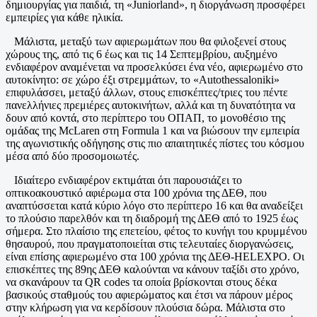
δημιουργίας για παιδιά, τη «Juniorland», η διοργάνωση προσφέρει
εμπειρίες για κάθε ηλικία.
Μάλιστα, μεταξύ των αφιερωμάτων που θα φιλοξενεί στους
χώρους της, από τις 6 έως και τις 14 Σεπτεμβρίου, αυξημένο
ενδιαφέρον αναμένεται να προσελκύσει ένα νέο, αφιερωμένο στο
αυτοκίνητο: σε χώρο έξι στρεμμάτων, το «Autothessaloniki»
επιφυλάσσει, μεταξύ άλλων, στους επισκέπτες/τριες του πέντε
πανελλήνιες πρεμιέρες αυτοκινήτων, αλλά και τη δυνατότητα να
δουν από κοντά, στο περίπτερο του ΟΠΑΠ, το μονοθέσιο της
ομάδας της McLaren στη Formula 1 και να βιώσουν την εμπειρία
της αγωνιστικής οδήγησης στις πιο απαιτητικές πίστες του κόσμου
μέσα από δύο προσομοιωτές.
Ιδιαίτερο ενδιαφέρον εκτιμάται ότι παρουσιάζει το
οπτικοακουστικό αφιέρωμα στα 100 χρόνια της ΔΕΘ, που
αναπτύσσεται κατά κύριο λόγο στο περίπτερο 16 και θα αναδείξει
το πλούσιο παρελθόν και τη διαδρομή της ΔΕΘ από το 1925 έως
σήμερα. Στο πλαίσιο της επετείου, φέτος το κυνήγι του κρυμμένου
θησαυρού, που πραγματοποιείται στις τελευταίες διοργανώσεις,
είναι επίσης αφιερωμένο στα 100 χρόνια της ΔΕΘ-HELEXPO. Οι
επισκέπτες της 89ης ΔΕΘ καλούνται να κάνουν ταξίδι στο χρόνο,
να σκανάρουν τα QR codes τα οποία βρίσκονται στους δέκα
βασικούς σταθμούς του αφιερώματος και έτσι να πάρουν μέρος
στην κλήρωση για να κερδίσουν πλούσια δώρα. Μάλιστα στο