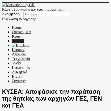
Κάθε μέρα καλημέρα από την Κρήτη...
Αναζήτηση...
Εναλλαγή πλοήγησης
Home
Οικονομικά
Κρήτη
Ελλάδα
Ε.Ε.
Κόσμος
Απόψεις
Τεχνολογία
Υγεία
Πολιτισμός
Αθλητικά
Βίντεο
Συνταγές
ΚΥΣΕΑ: Αποφάσισε την παράταση
της θητείας των αρχηγών ΓΕΣ, ΓΕΝ
και ΓΕΑ