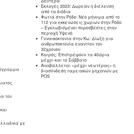
Δευτέρα
Εκλογές 2023: Δωρεάν η διέλευση
από τα διόδια
Φωτιά στην Ρόδο: Νέο μήνυμα από το
112 για εκκενώσεις χωριών στην Ρόδο
– Εγκλωβισμένοι πυροσβέστες στην
περιοχή Υψενή
Γυναικοκτονία στην Κω: Δίωξη για
ανθρωποκτονία εναντίον του
32χρονου
Καιρός: Επιστρέφουν τα 40άρια
μέχρι και το Σάββατο
Αναβάλλεται «μέχρι νεωτέρας» η
πρόγραμμα
διασύνδεση ταμειακών μηχανών με
POS
μματος
δα του
 και
ελλαδικά με