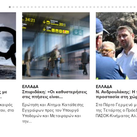
ΕΛΛΆΔΑ
ΕΛΛΆΔΑ
ς με
Σπυριδάκη: «Οι καθυστερήσεις
Ν. Ανδρουλάκης: Η 
.
στις πτήσεις είναι...
προστασία στη χώρ
 καιρός
Ερώτηση και Αίτημα Κατάθεσης
Στο Πόρτο Γερμενό μ
ου, στο
Εγγράφων προς τον Υπουργό
της Τετάρτης ο Πρόε
Υποδομών και Μεταφορών και
ΠΑΣΟΚ-Κινήματος Αλλ
την...