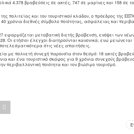
λικά 4.378 βραβεύσεις σε ακτές, 747 σε μαρίνες και 158 σε τ
ης πολιτείας και του τουριστικού κλάδου, ο πρόεδρος της ΕΕΠ
ι 40 χρόνια διεθνές σύμβολο ποιότητας, ασφάλειας και περιβ
27 εφαρμόζεται μεταβατική διετής βράβευση, ενόψει των νέω
8. Οι ετήσιοι έλεγχοι διατηρούνται κανονικά, ενώ μειώνεται τ
ποτελεσματικότερα στις νέες απαιτήσεις.
μεία με πολυετή συνεχή παρουσία στον θεσμό: 18 ακτές βραβε
νια και ένα τουριστικό σκάφος για 9 χρόνια συνεχούς βράβευ
ν περιβαλλοντική ποιότητα και τον βιώσιμο τουρισμό.
Ε