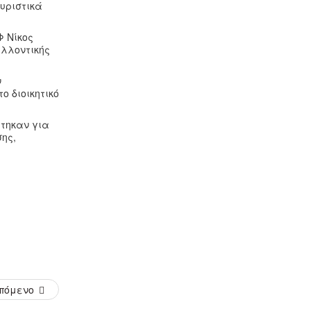
ουριστικά
Φ Νίκος
αλλοντικής
ν
ο διοικητικό
ύτηκαν για
σης,
πόμενο