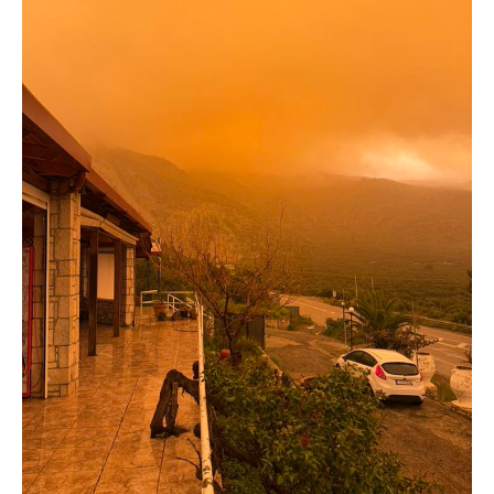
Υγεία
Πολιτισμός
Αθλητικά
Βίντεο
Συνταγές