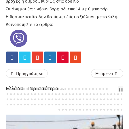
βροχές ή όμβροι, κυρίως στα ορεινά.
Οι άνεμοι θα πνέουν βορειοδυτικοί 4 με 6 μποφόρ.
Η θερμοκρασία δεν θα σημειώσει αξιόλογη μεταβολή.
Κοινοποιήστε το άρθρο:
Προηγούμενο
Επόμενο
Ελλάδα - Περισσότερα Άρθρα...
PREV
NEXT
❚❚