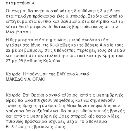
σταματήσουν.
Οι άνεμοι θα πνέουν από νότιες διευθύνσεις 3 με 5 και
στα πελάγη πρόσκαιρα έως 6 μποφόρ. Σταδιακά από το
απόγευμα στα δυτικά και βαθμιαία στα κεντρικά και τα
νότια θα στραφούν σε δυτικούς βορειοδυτικούς με την
ίδια ένταση.
Η θερμοκρασία θα σημειώσει μικρή άνοδο και θα
φτάσει στο Ιόνιο, τις Κυκλάδες και το βόρειο Αιγαίο τους
22 με 24 βαθμούς, στις υπόλοιπες περιοχές τους 24 με 26
και τοπικά στα ανατολικά ηπειρωτικά και την Κρήτη τους
27 με 28 βαθμούς Κελσίου.
Καιρός: Η πρόγνωση της ΕΜΥ αναλυτικά
ΜΑΚΕΔΟΝΙΑ, ΘΡΑΚΗ
Καιρός: Στη Θράκη αρχικά αίθριος, από τις μεσημβρινές
ώρες θα αναπτυχθούν νεφώσεις και θα σημειωθούν
τοπικές βροχές ή όμβροι. Στη Μακεδονία νεφώσεις που
γρήγορα θα αυξηθούν και θα σημειωθούν τοπικές βροχές
και από τις μεσημβρινές ώρες σποραδικές καταιγίδες,
πιθανώς πρόσκαιρα ισχυρές μέχρι το απόγευμα.
Βελτίωση τις βραδινές ώρες.