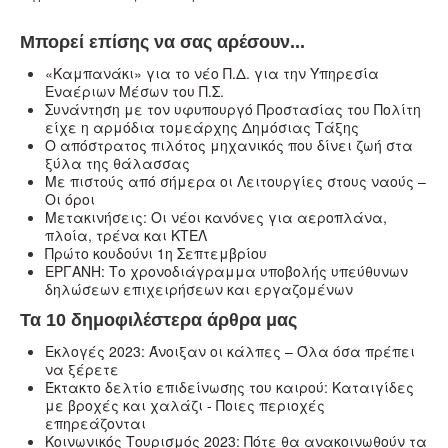
Μπορεί επίσης να σας αρέσουν...
«Καμπανάκι» για το νέο Π.Δ. για την Υπηρεσία
Εναέριων Μέσων του Π.Σ.
Συνάντηση με τον υφυπουργό Προστασίας του Πολίτη
είχε η αρμόδια τομεάρχης Δημόσιας Τάξης
Ο απόστρατος πιλότος μηχανικός που δίνει ζωή στα
ξύλα της θάλασσας
Με πιστούς από σήμερα οι Λειτουργίες στους ναούς –
Oι όροι
Μετακινήσεις: Οι νέοι κανόνες για αεροπλάνα,
πλοία, τρένα και ΚΤΕΛ
Πρώτο κουδούνι 1η Σεπτεμβρίου
ΕΡΓΑΝΗ: Το χρονοδιάγραμμα υποβολής υπεύθυνων
δηλώσεων επιχειρήσεων και εργαζομένων
Τα 10 δημοφιλέστερα άρθρα μας
Εκλογές 2023: Άνοιξαν οι κάλπες – Όλα όσα πρέπει
να ξέρετε
Έκτακτο δελτίο επιδείνωσης του καιρού: Καταιγίδες
με βροχές και χαλάζι - Ποιες περιοχές
επηρεάζονται
Κοινωνικός Τουρισμός 2023: Πότε θα ανακοινωθούν τα