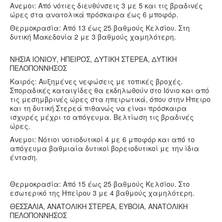
Ανεμοι: Από νότιες διευθύνσεις 3 με 5 και τις βραδινές
ώρες στα ανατολικά πρόσκαιρα έως 6 μποφόρ.
Θερμοκρασία: Από 13 έως 25 βαθμούς Κελσίου. Στη
δυτική Μακεδονία 2 με 3 βαθμούς χαμηλότερη.
ΝΗΣΙΑ ΙΟΝΙΟΥ, ΗΠΕΙΡΟΣ, ΔΥΤΙΚΗ ΣΤΕΡΕΑ, ΔΥΤΙΚΗ
ΠΕΛΟΠΟΝΝΗΣΟΣ
Καιρός: Αυξημένες νεφώσεις με τοπικές βροχές.
Σποραδικές καταιγίδες θα εκδηλωθούν στο Ιόνιο και από
τις μεσημβρινές ώρες στα ηπειρωτικά, όπου στην Ήπειρο
και τη δυτική Στερεά πιθανώς να είναι πρόσκαιρα
ισχυρές μέχρι το απόγευμα. Βελτίωση τις βραδινές
ώρες.
Ανεμοι: Νότιοι νοτιοδυτικοί 4 με 6 μποφόρ και από το
απόγευμα βαθμιαία δυτικοί βορειοδυτικοί με την ίδια
ένταση.
Θερμοκρασία: Από 15 έως 25 βαθμούς Κελσίου. Στο
εσωτερικό της Ηπείρου 3 με 4 βαθμούς χαμηλότερη.
ΘΕΣΣΑΛΙΑ, ΑΝΑΤΟΛΙΚΗ ΣΤΕΡΕΑ, ΕΥΒΟΙΑ, ΑΝΑΤΟΛΙΚΗ
ΠΕΛΟΠΟΝΝΗΣΟΣ