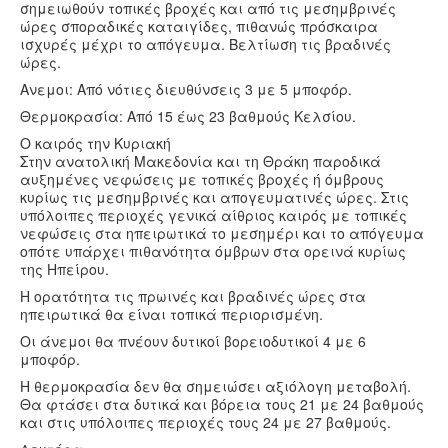
σημειωθούν τοπικές βροχές και από τις μεσημβρινές
ώρες σποραδικές καταιγίδες, πιθανώς πρόσκαιρα
ισχυρές μέχρι το απόγευμα. Βελτίωση τις βραδινές
ώρες.
Ανεμοι: Από νότιες διευθύνσεις 3 με 5 μποφόρ.
Θερμοκρασία: Από 15 έως 23 βαθμούς Κελσίου.
Ο καιρός την Κυριακή
Στην ανατολική Μακεδονία και τη Θράκη παροδικά
αυξημένες νεφώσεις με τοπικές βροχές ή όμβρους
κυρίως τις μεσημβρινές και απογευματινές ώρες. Στις
υπόλοιπες περιοχές γενικά αίθριος καιρός με τοπικές
νεφώσεις στα ηπειρωτικά το μεσημέρι και το απόγευμα
οπότε υπάρχει πιθανότητα όμβρων στα ορεινά κυρίως
της Ηπείρου.
Η ορατότητα τις πρωινές και βραδινές ώρες στα
ηπειρωτικά θα είναι τοπικά περιορισμένη.
Οι άνεμοι θα πνέουν δυτικοί βορειοδυτικοί 4 με 6
μποφόρ.
Η θερμοκρασία δεν θα σημειώσει αξιόλογη μεταβολή.
Θα φτάσει στα δυτικά και βόρεια τους 21 με 24 βαθμούς
και στις υπόλοιπες περιοχές τους 24 με 27 βαθμούς.