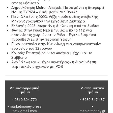
αποτελέσματα
Δημοσκόπηση Metron Analysis: Παραμένει η διαφορά
ΝΔ με ΣΥΡΙΖΑ – 8 κόμματα στη Βουλή
Πανελλαδικές 2023: Λήξη προθεσμίας υποβολής
Μηχανογραφικού την ερχόμενη Δευτέρα
Εκλογές 2023: Δωρεάν η διέλευση από τα διόδια
Φωτιά στην Ρόδο: Νέο μήνυμα από το 112 για
εκκενώσεις χωριών στην Ρόδο – Εγκλωβισμένοι
πυροσβέστες στην περιοχή Υψενή
Γυναικοκτονία στην Κω: Δίωξη για ανθρωποκτονία
εναντίον του 32χρονου
Καιρός: Επιστρέφουν τα 40άρια μέχρι και το
Σάββατο
Αναβάλλεται «μέχρι νεωτέρας» η διασύνδεση
ταμειακών μηχανών με POS
Δημοσιογραφικό
Διαφημιστικό
Τμήμα
Τμήμα
• 2810.324.772
• 6930.847.487
•
marketmoney.press
•
<at> gmail.com
marketmoney.gr