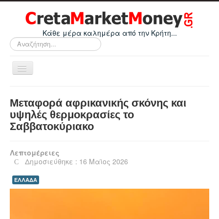
Κάθε μέρα καλημέρα από την Κρήτη...
Αναζήτηση...
Εναλλαγή
πλοήγησης
Home
Μεταφορά αφρικανικής σκόνης και
Οικονομικά
υψηλές θερμοκρασίες το
Σαββατοκύριακο
Κρήτη
Ελλάδα
Λεπτομέρειες
Ε.Ε.
Δημοσιεύθηκε : 16 Μαϊος 2026
Κόσμος
ΕΛΛΑΔΑ
Απόψεις
Τεχνολογία