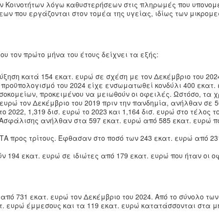
 Κοινοτήτων λόγω καθυστερήσεων στις πληρωμές που υπονομε
εων που εργάζονται στον τομέα της υγείας, ιδίως των μικρομ
υ τον πρώτο μήνα του έτους δείχνει τα εξής:
ξηση κατά 154 εκατ. ευρώ σε σχέση με τον Δεκέμβριο του 202
ν προϋπολογισμό του 2024 είχε ενσωματωθεί κονδύλι 400 εκατ.
κομείων, προκειμένου να μειωθούν οι οφειλές. Ωστόσο, τα χ
ευρώ τον Δεκέμβριο του 2019 πριν την πανδημία, ανήλθαν σε 5
ο 2022, 1,319 δισ. ευρώ το 2023 και 1,164 δισ. ευρώ στο τέλος τ
σφάλισης ανήλθαν στα 597 εκατ. ευρώ από 585 εκατ. ευρώ π
Α προς τρίτους. Έφθασαν στο ποσό των 243 εκατ. ευρώ από 23
 194 εκατ. ευρώ σε ιδιώτες από 179 εκατ. ευρώ που ήταν οι ο
από 731 εκατ. ευρώ τον Δεκέμβριο του 2024. Από το σύνολο τω
τ. ευρώ έμμεσους και τα 119 εκατ. ευρώ κατατάσσονται στα μ