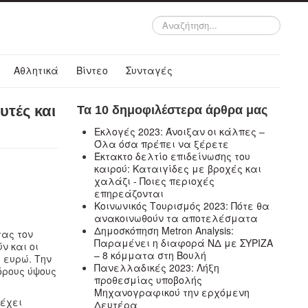
Αναζήτηση...
Αθλητικά
Βίντεο
Συνταγές
υτές και
Τα 10 δημοφιλέστερα άρθρα μας
Εκλογές 2023: Άνοιξαν οι κάλπες –
Όλα όσα πρέπει να ξέρετε
Έκτακτο δελτίο επιδείνωσης του
καιρού: Καταιγίδες με βροχές και
χαλάζι - Ποιες περιοχές
επηρεάζονται
Κοινωνικός Τουρισμός 2023: Πότε θα
ανακοινωθούν τα αποτελέσματα
Δημοσκόπηση Metron Analysis:
τας τον
Παραμένει η διαφορά ΝΔ με ΣΥΡΙΖΑ
ν και οι
– 8 κόμματα στη Βουλή
 ευρώ. Την
Πανελλαδικές 2023: Λήξη
όρους ύψους
προθεσμίας υποβολής
Μηχανογραφικού την ερχόμενη
 έχει
Δευτέρα