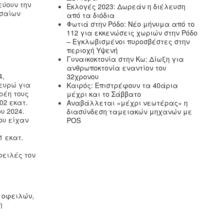
ύουν την
Εκλογές 2023: Δωρεάν η διέλευση
εσαίων
από τα διόδια
Φωτιά στην Ρόδο: Νέο μήνυμα από το
112 για εκκενώσεις χωριών στην Ρόδο
– Εγκλωβισμένοι πυροσβέστες στην
περιοχή Υψενή
Γυναικοκτονία στην Κω: Δίωξη για
ανθρωποκτονία εναντίον του
4,
32χρονου
 ευρώ για
Καιρός: Επιστρέφουν τα 40άρια
ρέη τους
μέχρι και το Σάββατο
02 εκατ.
Αναβάλλεται «μέχρι νεωτέρας» η
ου 2024.
διασύνδεση ταμειακών μηχανών με
ου είχαν
POS
1 εκατ.
φειλές τον
ν
οφειλών
,
η