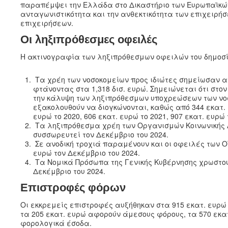
παραπέμψει την Ελλάδα στο Δικαστήριο των Ευρωπαϊκών
ανταγωνιστικότητα και την ανθεκτικότητα των επιχειρήσ
επιχειρήσεων.
Οι ληξιπρόθεσμες οφειλές
Η ακτινογραφία των ληξιπρόθεσμων οφειλών του δημοσίο
Τα χρέη των νοσοκομείων προς ιδιώτες σημείωσαν αύ
φτάνοντας στα 1,318 δισ. ευρώ. Σημειώνεται ότι στο
την κάλυψη των ληξιπρόθεσμων υποχρεώσεων των νοσο
εξακολουθούν να διογκώνονται, καθώς από 344 εκατ. 
ευρώ το 2020, 606 εκατ. ευρώ το 2021, 907 εκατ. ευρώ τ
Τα ληξιπρόθεσμα χρέη των Οργανισμών Κοινωνικής Α
συσσωρευτεί τον Δεκέμβριο του 2024.
Σε ανοδική τροχιά παραμένουν και οι οφειλές των ΟΤ
ευρώ τον Δεκέμβριο του 2024.
Τα Νομικά Πρόσωπα της Γενικής Κυβέρνησης χρωστούν
Δεκέμβριο του 2024.
Επιστροφές φόρων
Οι εκκρεμείς επιστροφές αυξήθηκαν στα 915 εκατ. ευρώ 
τα 205 εκατ. ευρώ αφορούν άμεσους φόρους, τα 570 εκα
φορολογικά έσοδα.