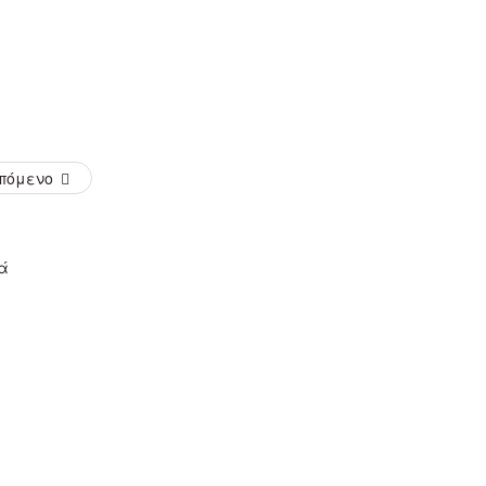
πόμενο
ά