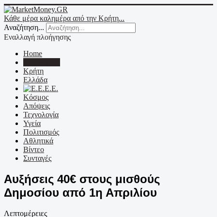
Κάθε μέρα καλημέρα από την Κρήτη...
Αναζήτηση...
Εναλλαγή πλοήγησης
Home
Οικονομικά
Κρήτη
Ελλάδα
Ε.Ε.
Κόσμος
Απόψεις
Τεχνολογία
Υγεία
Πολιτισμός
Αθλητικά
Βίντεο
Συνταγές
Αυξήσεις 40€ στους μισθούς
Δημοσίου από 1η Απριλίου
Λεπτομέρειες