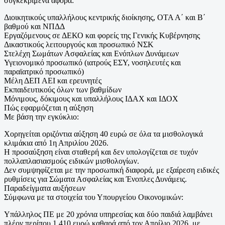
συγκεκριμένα αφορά:
Διοικητικούς υπαλλήλους κεντρικής διοίκησης, ΟΤΑ Α΄ και Β΄
βαθμού και ΝΠΔΔ
Εργαζόμενους σε ΔΕΚΟ και φορείς της Γενικής Κυβέρνησης
Δικαστικούς λειτουργούς και προσωπικό ΝΣΚ
Στελέχη Σωμάτων Ασφαλείας και Ενόπλων Δυνάμεων
Υγειονομικό προσωπικό (ιατρούς ΕΣΥ, νοσηλευτές και
παραϊατρικό προσωπικό)
Μέλη ΔΕΠ ΑΕΙ και ερευνητές
Εκπαιδευτικούς όλων των βαθμίδων
Μόνιμους, δόκιμους και υπαλλήλους ΙΔΑΧ και ΙΔΟΧ
Πώς εφαρμόζεται η αύξηση
Με βάση την εγκύκλιο:
Χορηγείται οριζόντια αύξηση 40 ευρώ σε όλα τα μισθολογικά
κλιμάκια από 1η Απριλίου 2026.
Η προσαύξηση είναι σταθερή και δεν υπολογίζεται σε τυχόν
πολλαπλασιασμούς ειδικών μισθολογίων.
Δεν συμψηφίζεται με την προσωπική διαφορά, με εξαίρεση ειδικές
ρυθμίσεις για Σώματα Ασφαλείας και Ένοπλες Δυνάμεις.
Παραδείγματα αυξήσεων
Σύμφωνα με τα στοιχεία του Υπουργείου Οικονομικών:
Υπάλληλος ΠΕ με 20 χρόνια υπηρεσίας και δύο παιδιά λαμβάνει
πλέον περίπου 1.410 ευρώ καθαρά από τον Απρίλιο 2026, με