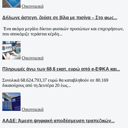
Οικονομικά
Δήλωνε άστεγη, ζούσε σε βίλα με πισίνα – Στο φως...
Ένα ακόμα μεγάλο δίκτυο φυσικών προσώπων και επιχειρήσεων,
που αποκόμιζε τεράστια κέρδη...
Οικονομικά
Πληρωμές άνω των 68,6 εκατ. ευρώ από e-ΕΦΚΑ και...
Συνολικά 68.624.793,37 ευρώ θα καταβληθούν σε 80.169
δικαιούχους από τη Δευτέρα 20 έως...
Οικονομικά
ΑΑΔΕ: Άμεση ψηφιακή αποδέσμευση τραπεζικών...