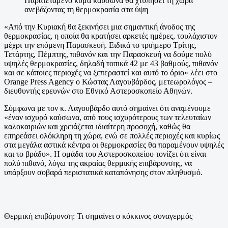
Παρατεταμένο κύμα καύσωνα θα χτυπήσει τη χώρα
ανεβάζοντας τη θερμοκρασία στα ύψη
«Από την Κυριακή θα ξεκινήσει μια σημαντική άνοδος της
θερμοκρασίας, η οποία θα κρατήσει αρκετές ημέρες, τουλάχιστον
μέχρι την επόμενη Παρασκευή. Ειδικά το τριήμερο Τρίτης,
Τετάρτης, Πέμπτης, πιθανόν και την Παρασκευή να δούμε πολύ
υψηλές θερμοκρασίες, δηλαδή τοπικά 42 με 43 βαθμούς, πιθανόν
και σε κάποιες περιοχές να ξεπεραστεί και αυτό το όριο» λέει στο
Orange Press Agency ο Κώστας Λαγουβάρδος, μετεωρολόγος –
διευθυντής ερευνών στο Εθνικό Αστεροσκοπείο Αθηνών.
Σύμφωνα με τον κ. Λαγουβάρδο αυτό σημαίνει ότι αναμένουμε
«έναν ισχυρό καύσωνα, από τους ισχυρότερους των τελευταίων
καλοκαιριών και χρειάζεται ιδιαίτερη προσοχή, καθώς θα
επηρεάσει ολόκληρη τη χώρα, ενώ σε πολλές περιοχές και κυρίως
στα μεγάλα αστικά κέντρα οι θερμοκρασίες θα παραμένουν υψηλές
και το βράδυ». Η ομάδα του Αστεροσκοπείου τονίζει ότι είναι
πολύ πιθανό, λόγω της ακραίας θερμικής επιβάρυνσης, να
υπάρξουν σοβαρά περιστατικά καταπόνησης στον πληθυσμό.
Θερμική επιβάρυνση: Τι σημαίνει ο κόκκινος συναγερμός