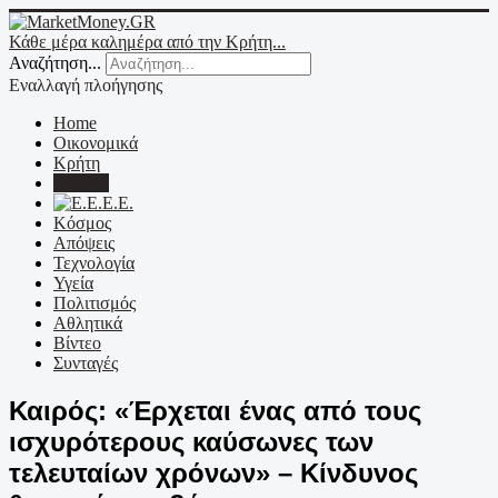
Κάθε μέρα καλημέρα από την Κρήτη...
Αναζήτηση...
Εναλλαγή πλοήγησης
Home
Οικονομικά
Κρήτη
Ελλάδα
Ε.Ε.
Κόσμος
Απόψεις
Τεχνολογία
Υγεία
Πολιτισμός
Αθλητικά
Βίντεο
Συνταγές
Καιρός: «Έρχεται ένας από τους
ισχυρότερους καύσωνες των
τελευταίων χρόνων» – Κίνδυνος