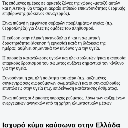
Τις επόμενες ημέρες σε αρκετές ζώνες της χώρας -μεταξύ αυτών
και η Αττική- θα υπάρχει ακραίο επίπεδο επικινδυνότητας θερμικής
επιβάρυνσης (κόκκινος συναγερμός).
Είναι πιθανή η εμφάνιση σοβαρών προβλημάτων υγείας (π.χ.
θερμοπληξία) για όλες τις ομάδες του πληθυσμού.
Η έκθεση στην ηλιακή ακτινοβολία ή και η σωματική
δραστηριότητα (άσκηση ή εργασία) κατά τη διάρκεια της
ημέρας, αυξάνει σημαντικά τον κίνδυνο για την υγεία.
Η απουσία κατανάλωσης υγρών και ηλεκτρολυτών ή/και η απουσία
επαρκούς δροσισμού του σώματος αυξάνει σημαντικά τον κίνδυνο
για την υγεία.
Ευνοούνται η χαμηλή ποιότητα του αέρα (π.χ. αυξημένες
συγκεντρώσεις αιωρούμενων σωματιδίων) και οι συνακόλουθες
επιπτώσεις στην υγεία (π.χ. επιδείνωση κατάστασης άσθματος).
Είναι πιθανές οι διακοπές παροχής ρεύματος, λόγω των αυξημένων
ενεργειακών αναγακών από τη χρήση κλιματιστικών μέσων.
Iσχυρό κύμα καύσωνα στην Ελλάδα