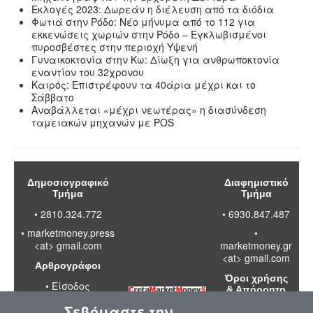
Εκλογές 2023: Δωρεάν η διέλευση από τα διόδια
Φωτιά στην Ρόδο: Νέο μήνυμα από το 112 για
εκκενώσεις χωριών στην Ρόδο – Εγκλωβισμένοι
πυροσβέστες στην περιοχή Υψενή
Γυναικοκτονία στην Κω: Δίωξη για ανθρωποκτονία
εναντίον του 32χρονου
Καιρός: Επιστρέφουν τα 40άρια μέχρι και το
Σάββατο
Αναβάλλεται «μέχρι νεωτέρας» η διασύνδεση
ταμειακών μηχανών με POS
Δημοσιογραφικό
Διαφημιστικό
Τμήμα
Τμήμα
• 2810.324.772
• 6930.847.487
•
marketmoney.press
•
<at> gmail.com
marketmoney.gr
<at> gmail.com
Αρθρογράφοι
Όροι χρήσης
•
Είσοδος
& Απόρρητο
Σεβόμαστε την
•
Διαβάστε