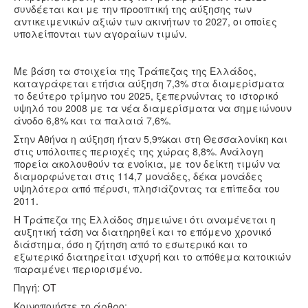
συνδέεται και με την προοπτική της αύξησης των
αντικειμενικών αξιών των ακινήτων το 2027, οι οποίες
υπολείπονται των αγοραίων τιμών.
Με βάση τα στοιχεία της Τράπεζας της Ελλάδος,
καταγράφεται ετήσια αύξηση 7,3% στα διαμερίσματα
το δεύτερο τρίμηνο του 2025, ξεπερνώντας το ιστορικό
υψηλό του 2008 με τα νέα διαμερίσματα να σημειώνουν
άνοδο 6,8% και τα παλαιά 7,6%.
Στην Αθήνα η αύξηση ήταν 5,9%και στη Θεσσαλονίκη και
στις υπόλοιπες περιοχές της χώρας 8,8%. Ανάλογη
πορεία ακολουθούν τα ενοίκια, με τον δείκτη τιμών να
διαμορφώνεται στις 114,7 μονάδες, δέκα μονάδες
υψηλότερα από πέρυσι, πλησιάζοντας τα επίπεδα του
2011.
Η Τράπεζα της Ελλάδος σημειώνει ότι αναμένεται η
αυξητική τάση να διατηρηθεί και το επόμενο χρονικό
διάστημα, όσο η ζήτηση από το εσωτερικό και το
εξωτερικό διατηρείται ισχυρή και το απόθεμα κατοικιών
παραμένει περιορισμένο.
Πηγή:
ΟΤ
Κοινοποιήστε το άρθρο: