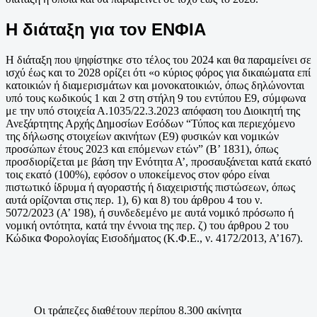
Η διάταξη για τον ΕΝΦΙΑ
Η διάταξη που ψηφίστηκε στο τέλος του 2024 και θα παραμείνει σε
ισχύ έως και το 2028 ορίζει ότι «ο κύριος φόρος για δικαιώματα επί
κατοικιών ή διαμερισμάτων και μονοκατοικιών, όπως δηλώνονται
υπό τους κωδικούς 1 και 2 στη στήλη 9 του εντύπου Ε9, σύμφωνα
με την υπό στοιχεία Α.1035/22.3.2023 απόφαση του Διοικητή της
Ανεξάρτητης Αρχής Δημοσίων Εσόδων “Τύπος και περιεχόμενο
της δήλωσης στοιχείων ακινήτων (Ε9) φυσικών και νομικών
προσώπων έτους 2023 και επόμενων ετών” (Β’ 1831), όπως
προσδιορίζεται με βάση την Ενότητα Α’, προσαυξάνεται κατά εκατό
τοις εκατό (100%), εφόσον ο υποκείμενος στον φόρο είναι
πιστωτικό ίδρυμα ή αγοραστής ή διαχειριστής πιστώσεων, όπως
αυτά ορίζονται στις περ. 1), 6) και 8) του άρθρου 4 του ν.
5072/2023 (Α’ 198), ή συνδεδεμένο με αυτά νομικό πρόσωπο ή
νομική οντότητα, κατά την έννοια της περ. ζ) του άρθρου 2 του
Κώδικα Φορολογίας Εισοδήματος (Κ.Φ.Ε., ν. 4172/2013, Α’167).
Οι τράπεζες διαθέτουν περίπου 8.300 ακίνητα