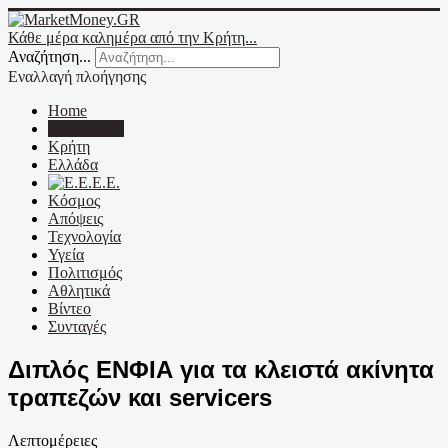
Κάθε μέρα καλημέρα από την Κρήτη...
Αναζήτηση...
Εναλλαγή πλοήγησης
Home
Οικονομικά
Κρήτη
Ελλάδα
Ε.Ε.
Κόσμος
Απόψεις
Τεχνολογία
Υγεία
Πολιτισμός
Αθλητικά
Βίντεο
Συνταγές
Διπλός ΕΝΦΙΑ για τα κλειστά ακίνητα
τραπεζών και servicers
Λεπτομέρειες