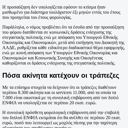
Η προσαύξηση δεν υπολογίζεται εφόσον το κτίσμα ήταν
μισθωμένο για διάστημα τουλάχιστον έξι μηνών εντός του έτους
που προηγείται του έτους φορολογίας.
Παράλληλα, ο νόμος προβλέπει ότι τα έσοδα από την προσαύξηση
του φόρου διατίθενται σε κοινωνικές δράσεις ενίσχυσης της
στεγαστικής πολιτικής ενώ με απόφαση του Υπουργού Εθνικής
Οικονομίας και Οικονομικών, μετά από εισήγηση του Διοικητή της
ΑΑΔΕ, ρυθμίζεται κάθε ειδικότερο διαδικαστικό θέμα εφαρμογής,
ενώ με κοινή απόφαση των Υπουργών Εθνικής Οικονομίας και
Οικονομικών και Κοινωνικής Συνοχής και Οικογένειας
καθορίζονται οι δράσεις ενίσχυσης της στεγαστικής πολιτικής.
Πόσα ακίνητα κατέχουν οι τράπεζες
Με τα επίσημα στοιχεία να δείχνουν ότι οι τράπεζες διαθέτουν
περίπου 8.300 ακίνητα και οι servicers 11.000, από τα οποία τα
7.000 είναι οικιστικά με τη συνολική επιβάρυνση από τον διπλό
ΕΝΦΙΑ να υπολογίζεται σε περίπου 20 εκατ. ευρώ.
Η συνολική πρόσθετη φορολογική επιβάρυνση από την επιβολή
του διπλού ΕΝΦΙΑ εκτιμάται ότι θα ανέλθει σε περίπου 20 εκατ.
ευρώ, ποσό που λειτουργεί ως μοχλός πίεσης για την ταχύτερη
αξιοποίηση του αποθέματος ακινήτων.