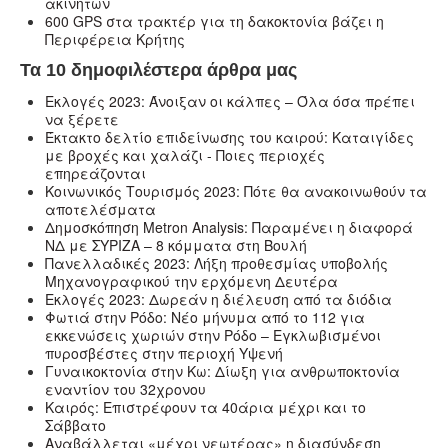
ακινήτων
600 GPS στα τρακτέρ για τη δακοκτονία βάζει η
Περιφέρεια Κρήτης
Τα 10 δημοφιλέστερα άρθρα μας
Εκλογές 2023: Άνοιξαν οι κάλπες – Όλα όσα πρέπει
να ξέρετε
Έκτακτο δελτίο επιδείνωσης του καιρού: Καταιγίδες
με βροχές και χαλάζι - Ποιες περιοχές
επηρεάζονται
Κοινωνικός Τουρισμός 2023: Πότε θα ανακοινωθούν τα
αποτελέσματα
Δημοσκόπηση Metron Analysis: Παραμένει η διαφορά
ΝΔ με ΣΥΡΙΖΑ – 8 κόμματα στη Βουλή
Πανελλαδικές 2023: Λήξη προθεσμίας υποβολής
Μηχανογραφικού την ερχόμενη Δευτέρα
Εκλογές 2023: Δωρεάν η διέλευση από τα διόδια
Φωτιά στην Ρόδο: Νέο μήνυμα από το 112 για
εκκενώσεις χωριών στην Ρόδο – Εγκλωβισμένοι
πυροσβέστες στην περιοχή Υψενή
Γυναικοκτονία στην Κω: Δίωξη για ανθρωποκτονία
εναντίον του 32χρονου
Καιρός: Επιστρέφουν τα 40άρια μέχρι και το
Σάββατο
Αναβάλλεται «μέχρι νεωτέρας» η διασύνδεση