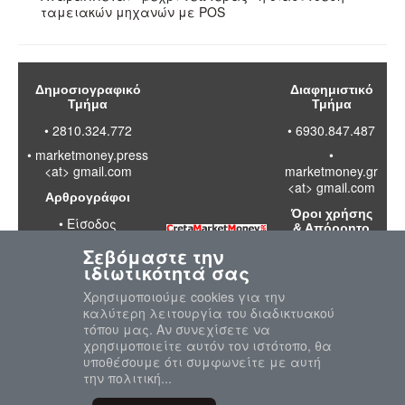
ταμειακών μηχανών με POS
Δημοσιογραφικό
Διαφημιστικό
Τμήμα
Τμήμα
• 2810.324.772
• 6930.847.487
•
marketmoney.press
•
<at> gmail.com
marketmoney.gr
<at> gmail.com
Αρθρογράφοι
Όροι χρήσης
•
Είσοδος
& Απόρρητο
Σεβόμαστε την
•
Διαβάστε
ιδιωτικότητά σας
τους όρους
χρήσης της
Χρησιμοποιούμε cookies για την
ιστοσελίδας
καλύτερη λειτουργία του διαδικτυακού
•
Πολιτική
τόπου μας. Αν συνεχίσετε να
απορρήτου
χρησιμοποιείτε αυτόν τον ιστότοπο, θα
προσωπικών
υποθέσουμε ότι συμφωνείτε με αυτή
δεδομένων
την πολιτική...