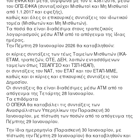
του ΕΦΚΑ και μετά, σύμφωνα με τον ν. 4387/2016, μέσω
του ΟΠΣ-ΕΦΚΑ (συνταξιούχοι Μισθωτοί και Μη Μισθωτοί
από 1.1.2017 και εφεξής),
καθώς και όλες οι επικουρικές συντάξεις του ιδιωτικού
τομέα (Μισθωτών και Μη Μισθωτών).
Τα ποσά θα είναι διαθέσιμα στους τραπεζικούς
λογαριασμούς μέσω ΑΤΜ από το απόγευμα της ίδιας
ημέρας.
Την Πέμπτη 29 Ιανουαρίου 2026 θα καταβληθούν:
οι κύριες συντάξεις των τέως Ταμείων Μισθωτών (ΙΚΑ-
ΕΤΑΜ, τραπεζών, ΟΤΕ, ΔΕΗ, λοιπών εντασσόμενων
ταμείων όπως ΤΣΕΑΠΓΣΟ και ΤΣΠ-ΗΣΑΠ),
οι συντάξεις του ΝΑΤ, του ΕΤΑΤ και του ΕΤΑΠ-ΜΜΕ,
καθώς και οι κύριες και επικουρικές συντάξεις του
Δημοσίου.
Οι συντάξεις θα είναι διαθέσιμες μέσω ΑΤΜ από το
απόγευμα της Τετάρτης 28 Ιανουαρίου.
Τα επιδόματα
Ο ΟΠΕΚΑ θα καταβάλει τις συντάξεις των
Ανασφάλιστων Υπερηλίκων την Παρασκευή 30
Ιανουαρίου, με πίστωση των ποσών από το απόγευμα της
Πέμπτης 29 Ιανουαρίου.
Την ίδια ημερομηνία (Παρασκευή 30 Ιανουαρίου, με
πίστωση την Πέμπτη 29 Ιανουαρίου) θα καταβληθούν και