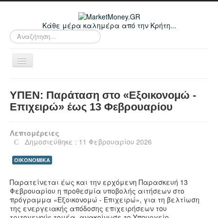
Κάθε μέρα καλημέρα από την Κρήτη...
Αναζήτηση...
Εναλλαγή
πλοήγησης
Home
ΥΠΕΝ: Παράταση στο «Εξοικονομώ -
Οικονομικά
Επιχειρώ» έως 13 Φεβρουαρίου
Κρήτη
Λεπτομέρειες
Ελλάδα
Δημοσιεύθηκε : 11 Φεβρουαρίου 2026
Ε.Ε.
ΟΙΚΟΝΟΜΙΚΑ
Κόσμος
Παρατείνεται έως και την ερχόμενη Παρασκευή 13
Απόψεις
Φεβρουαρίου η προθεσμία υποβολής αιτήσεων στο
πρόγραμμα «Εξοικονομώ - Επιχειρώ», για τη βελτίωση
Τεχνολογία
της ενεργειακής απόδοσης επιχειρήσεων του
τριτογενούς τομέα, ανακοίνωσε το Υπουργείο