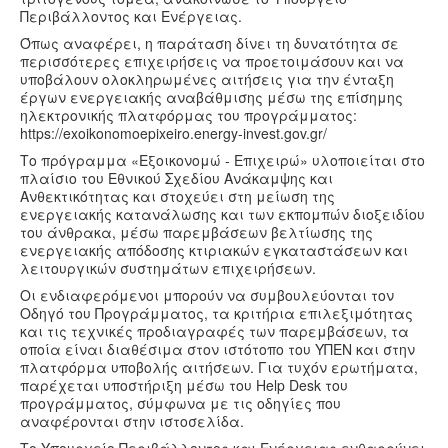
Υγεία
Περιβάλλοντος και Ενέργειας.
Πολιτισμός
Όπως αναφέρει, η παράταση δίνει τη δυνατότητα σε
περισσότερες επιχειρήσεις να προετοιμάσουν και να
Αθλητικά
υποβάλουν ολοκληρωμένες αιτήσεις για την ένταξη
έργων ενεργειακής αναβάθμισης μέσω της επίσημης
Βίντεο
ηλεκτρονικής πλατφόρμας του προγράμματος:
https://exoikonomoepixeiro.energy-invest.gov.gr/
Συνταγές
Το πρόγραμμα «Εξοικονομώ - Επιχειρώ» υλοποιείται στο
πλαίσιο του Εθνικού Σχεδίου Ανάκαμψης και
Ανθεκτικότητας και στοχεύει στη μείωση της
ενεργειακής κατανάλωσης και των εκπομπών διοξειδίου
του άνθρακα, μέσω παρεμβάσεων βελτίωσης της
ενεργειακής απόδοσης κτιριακών εγκαταστάσεων και
λειτουργικών συστημάτων επιχειρήσεων.
Οι ενδιαφερόμενοι μπορούν να συμβουλεύονται τον
Οδηγό του Προγράμματος, τα κριτήρια επιλεξιμότητας
και τις τεχνικές προδιαγραφές των παρεμβάσεων, τα
οποία είναι διαθέσιμα στον ιστότοπο του ΥΠΕΝ και στην
πλατφόρμα υποβολής αιτήσεων. Για τυχόν ερωτήματα,
παρέχεται υποστήριξη μέσω του Help Desk του
προγράμματος, σύμφωνα με τις οδηγίες που
αναφέρονται στην ιστοσελίδα.