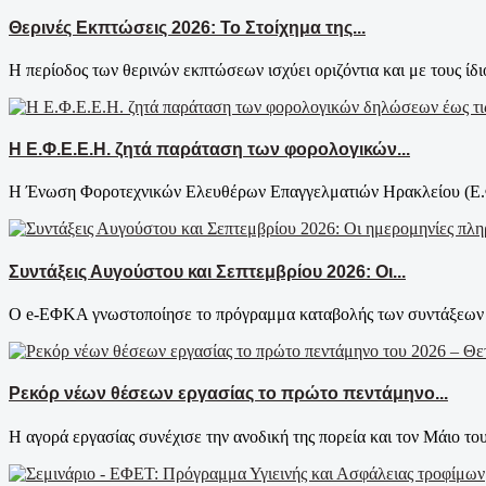
Θερινές Εκπτώσεις 2026: Το Στοίχημα της...
Η περίοδος των θερινών εκπτώσεων ισχύει οριζόντια και με τους ίδιο
Η Ε.Φ.Ε.Ε.Η. ζητά παράταση των φορολογικών...
Η Ένωση Φοροτεχνικών Ελευθέρων Επαγγελματιών Ηρακλείου (Ε.Φ.
Συντάξεις Αυγούστου και Σεπτεμβρίου 2026: Οι...
Ο e-ΕΦΚΑ γνωστοποίησε το πρόγραμμα καταβολής των συντάξεων γι
Ρεκόρ νέων θέσεων εργασίας το πρώτο πεντάμηνο...
Η αγορά εργασίας συνέχισε την ανοδική της πορεία και τον Μάιο του