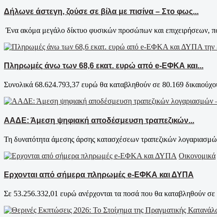
Δήλωνε άστεγη, ζούσε σε βίλα με πισίνα – Στο φως...
Ένα ακόμα μεγάλο δίκτυο φυσικών προσώπων και επιχειρήσεων, πο
Πληρωμές άνω των 68,6 εκατ. ευρώ από e-ΕΦΚΑ και...
Συνολικά 68.624.793,37 ευρώ θα καταβληθούν σε 80.169 δικαιούχου
ΑΑΔΕ: Άμεση ψηφιακή αποδέσμευση τραπεζικών...
Τη δυνατότητα άμεσης άρσης κατασχέσεων τραπεζικών λογαριασμών 
Οικονομικά
Ερχονται από σήμερα πληρωμές e-ΕΦΚΑ και ΔΥΠΑ
Σε 53.256.332,01 ευρώ ανέρχονται τα ποσά που θα καταβληθούν σε 5