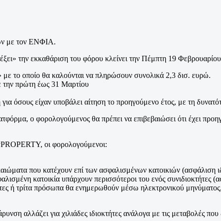
ων με τον ΕΝΦΙΑ.
τρέξει» την εκκαθάριση του φόρου κλείνει την Πέμπτη 19 Φεβρουαρίου
» με το οποίο θα καλούνται να πληρώσουν συνολικά 2,3 δισ. ευρώ.
ε την πρώτη έως 31 Μαρτίου
 όσους είχαν υποβάλει αίτηση το προηγούμενο έτος, με τη δυνατότη
ατφόρμα, ο φορολογούμενος θα πρέπει να επιβεβαιώσει ότι έχει προ
myPROPERTY, οι φορολογούμενοι:
καιώματα που κατέχουν επί των ασφαλισμένων κατοικιών (ασφάλιση ιδ
λισμένη κατοικία υπάρχουν περισσότεροι του ενός συνιδιοκτήτες (ασ
τες ή τρίτα πρόσωπα θα ενημερωθούν μέσω ηλεκτρονικού μηνύματος,
άρυνση αλλάζει για χιλιάδες ιδιοκτήτες ανάλογα με τις μεταβολές πο