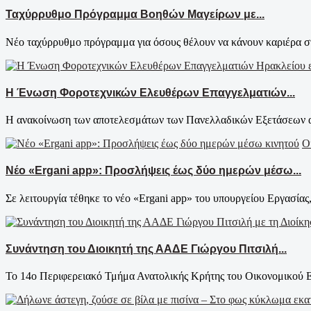
Ταχύρρυθμο Πρόγραμμα Βοηθών Μαγείρων με...
Νέο ταχύρρυθμο πρόγραμμα για όσους θέλουν να κάνουν καριέρα στ
Η Ένωση Φοροτεχνικών Ελευθέρων Επαγγελματιών...
Η ανακοίνωση των αποτελεσμάτων των Πανελλαδικών Εξετάσεων απο
Ο
Νέο «Ergani app»: Προσλήψεις έως δύο ημερών μέσω...
Σε λειτουργία τέθηκε το νέο «Ergani app» του υπουργείου Εργασίας,
Συνάντηση του Διοικητή της ΑΑΔΕ Γιώργου Πιτσιλή...
Το 14ο Περιφερειακό Τμήμα Ανατολικής Κρήτης του Οικονομικού Ε