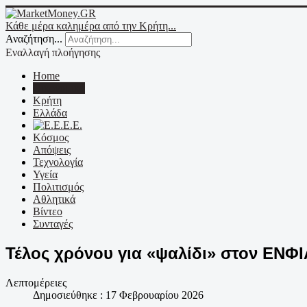
Κάθε μέρα καλημέρα από την Κρήτη...
Αναζήτηση...
Εναλλαγή πλοήγησης
Home
Οικονομικά
Κρήτη
Ελλάδα
Ε.Ε.
Κόσμος
Απόψεις
Τεχνολογία
Υγεία
Πολιτισμός
Αθλητικά
Βίντεο
Συνταγές
Τέλος χρόνου για «ψαλίδι» στον ΕΝΦΙΑ
Λεπτομέρειες
Δημοσιεύθηκε : 17 Φεβρουαρίου 2026